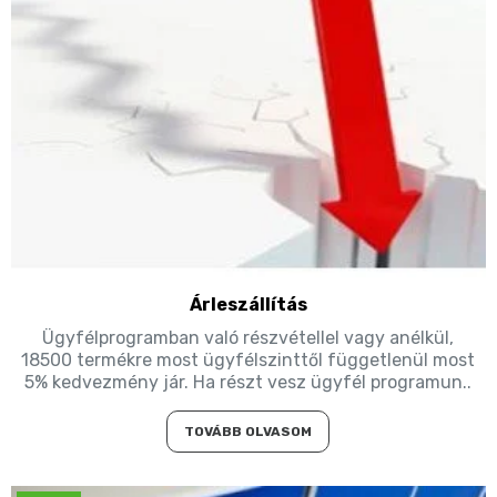
Árleszállítás
Ügyfélprogramban való részvétellel vagy anélkül,
18500 termékre most ügyfélszinttől függetlenül most
5% kedvezmény jár. Ha részt vesz ügyfél programun..
TOVÁBB OLVASOM