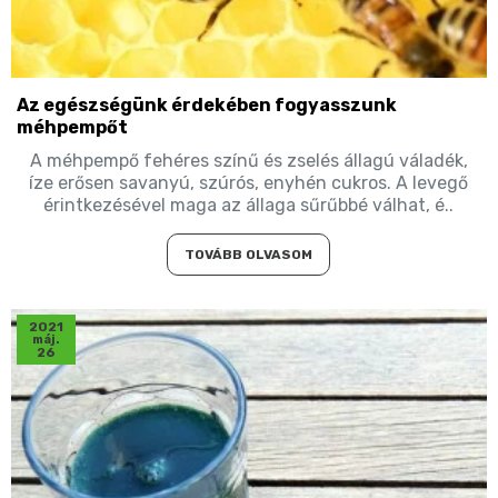
Az egészségünk érdekében fogyasszunk
méhpempőt
A méhpempő fehéres színű és zselés állagú váladék,
íze erősen savanyú, szúrós, enyhén cukros. A levegő
érintkezésével maga az állaga sűrűbbé válhat, é..
TOVÁBB OLVASOM
2021
máj.
26