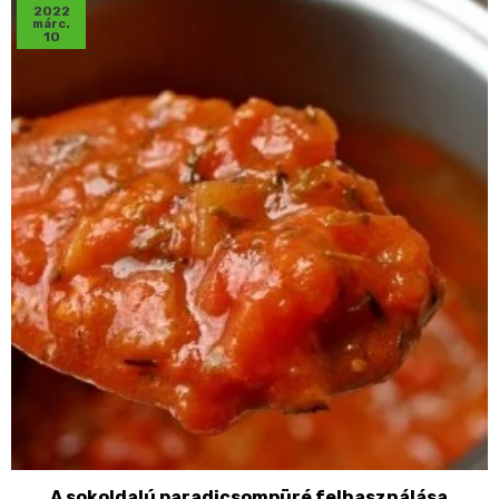
2022
márc.
10
A sokoldalú paradicsompüré felhasználása