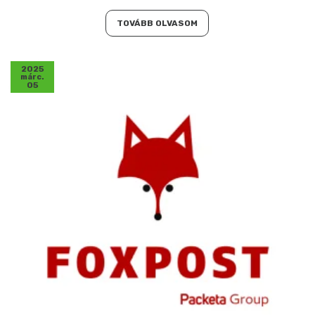
TOVÁBB OLVASOM
2025
márc.
05