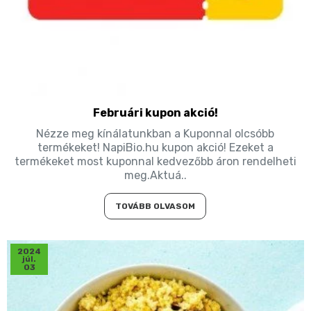
Februári kupon akció!
Nézze meg kínálatunkban a Kuponnal olcsóbb
termékeket! NapiBio.hu kupon akció! Ezeket a
termékeket most kuponnal kedvezőbb áron rendelheti
meg.Aktuá..
TOVÁBB OLVASOM
2024
júl.
03