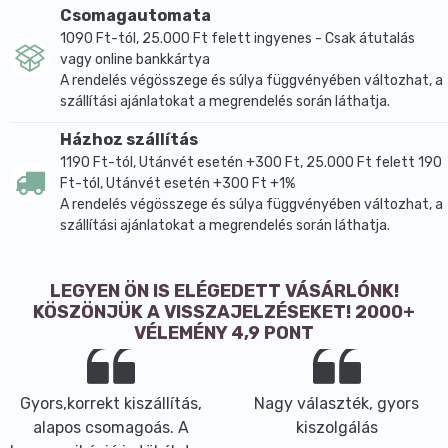
Csomagautomata
1090 Ft-tól, 25.000 Ft felett ingyenes - Csak átutalás
vagy online bankkártya
A rendelés végösszege és súlya függvényében változhat, a
szállítási ajánlatokat a megrendelés során láthatja.
Házhoz szállítás
1190 Ft-tól, Utánvét esetén +300 Ft, 25.000 Ft felett 190
Ft-tól, Utánvét esetén +300 Ft +1%
A rendelés végösszege és súlya függvényében változhat, a
szállítási ajánlatokat a megrendelés során láthatja.
LEGYEN ÖN IS ELÉGEDETT VÁSÁRLÓNK!
KÖSZÖNJÜK A VISSZAJELZÉSEKET! 2000+
VÉLEMÉNY 4,9 PONT
Nagy választék, gyors
Könnyen elérhető az
kiszolgálás
átvevőhely a 4-es metró