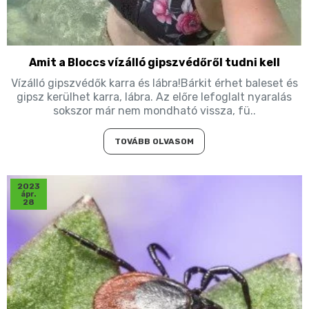
Amit a Bloccs vízálló gipszvédőről tudni kell
Vízálló gipszvédők karra és lábra!Bárkit érhet baleset és
gipsz kerülhet karra, lábra. Az előre lefoglalt nyaralás
sokszor már nem mondható vissza, fü..
TOVÁBB OLVASOM
2023
ápr.
28