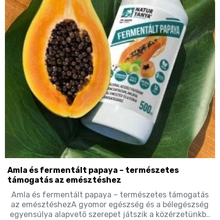
Amla és fermentált papaya – természetes
támogatás az emésztéshez
Amla és fermentált papaya – természetes támogatás
az emésztéshezA gyomor egészség és a bélegészség
egyensúlya alapvető szerepet játszik a közérzetünkb..