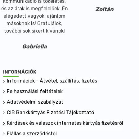
megállónál vagy a körúti
villamossal.. Udvarias
Zoltán
kiszolgálás fogadott
Éva
INFORMÁCIÓK
Információk - Átvétel, szállítás, fizetés
Felhasználási feltételek
Adatvédelmi szabályzat
CIB Bankkártyás Fizetési Tájékoztató
Kérdések és válaszok internetes kártyás fizetésről
Elállás a szerződéstől