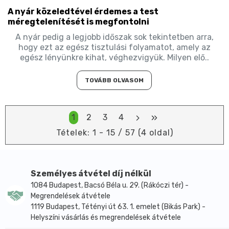
A nyár közeledtével érdemes a test
méregtelenítését is megfontolni
A nyár pedig a legjobb időszak sok tekintetben arra,
hogy ezt az egész tisztulási folyamatot, amely az
egész lényünkre kihat, véghezvigyük. Milyen elő..
TOVÁBB OLVASOM
1
2
3
4
Tételek: 1 - 15 / 57 (4 oldal)
Személyes átvétel díj nélkül
1084 Budapest, Bacsó Béla u. 29. (Rákóczi tér) -
Megrendelések átvétele
1119 Budapest, Tétényi út 63. 1. emelet (Bikás Park) -
Helyszíni vásárlás és megrendelések átvétele