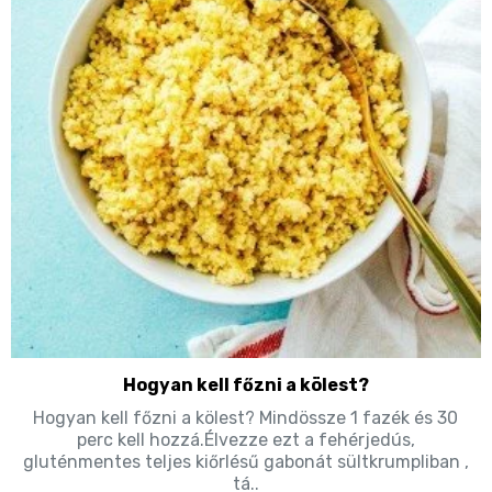
Hogyan kell főzni a kölest?
Hogyan kell főzni a kölest? Mindössze 1 fazék és 30
perc kell hozzá.Élvezze ezt a fehérjedús,
gluténmentes teljes kiőrlésű gabonát sültkrumpliban ,
tá..