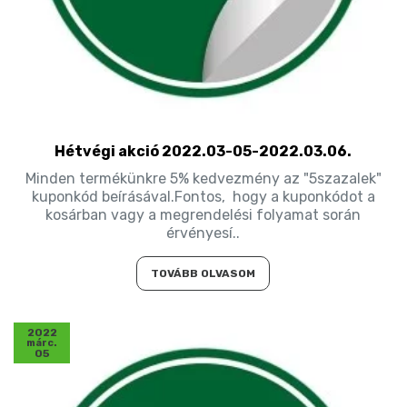
Hétvégi akció 2022.03-05-2022.03.06.
Minden termékünkre 5% kedvezmény az "5szazalek"
kuponkód beírásával.Fontos, hogy a kuponkódot a
kosárban vagy a megrendelési folyamat során
érvényesí..
TOVÁBB OLVASOM
2022
márc.
05