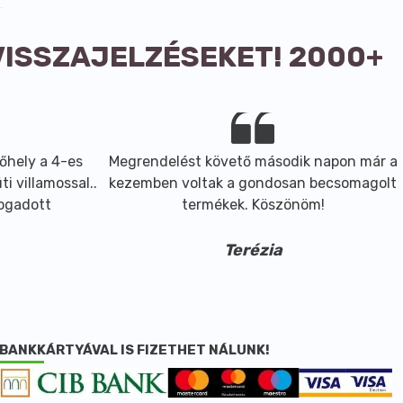
VISSZAJELZÉSEKET! 2000+
őhely a 4-es
Megrendelést követő második napon már a
i villamossal..
kezemben voltak a gondosan becsomagolt
fogadott
termékek. Köszönöm!
Terézia
BANKKÁRTYÁVAL IS FIZETHET NÁLUNK!