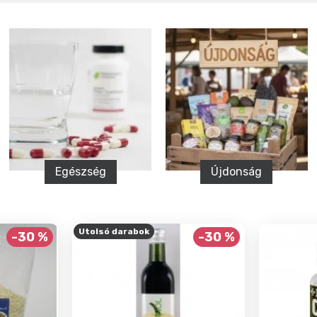
Újdonság
Csíráztatás, csíra
Utolsó darabok
-30 %
-30 %