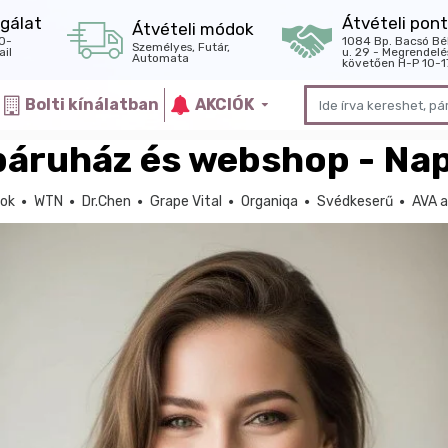
gálat
Átvételi pont
Átvételi módok
0-
1084 Bp. Bacsó Bé
Személyes, Futár,
il
u. 29 - Megrendelé
Automata
követően H-P 10-1
Bolti kínálatban
AKCIÓK
báruház és webshop - Nap
tok
WTN
Dr.Chen
Grape Vital
Organiqa
Svédkeserű
AVA a