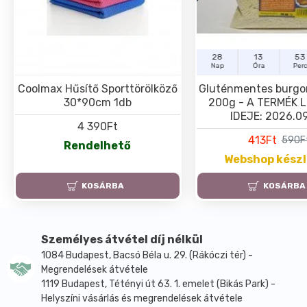
28
13
53
Nap
Óra
Per
Coolmax Hűsítő Sporttörölköző
Gluténmentes burgo
30*90cm 1db
200g - A TERMÉK 
IDEJE: 2026.09
4 390Ft
413Ft
590F
Rendelhető
Webshop kész
KOSÁRBA
KOSÁRBA
Személyes átvétel díj nélkül
1084 Budapest, Bacsó Béla u. 29. (Rákóczi tér) -
Megrendelések átvétele
1119 Budapest, Tétényi út 63. 1. emelet (Bikás Park) -
Helyszíni vásárlás és megrendelések átvétele