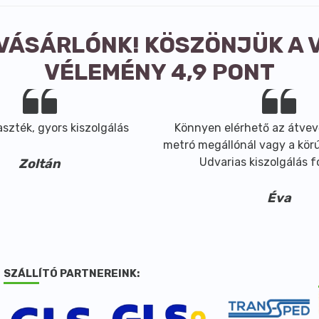
 VÁSÁRLÓNK! KÖSZÖNJÜK A 
VÉLEMÉNY 4,9 PONT
szték, gyors kiszolgálás
Könnyen elérhető az átvev
metró megállónál vagy a körút
Udvarias kiszolgálás 
Zoltán
Éva
SZÁLLÍTÓ PARTNEREINK: