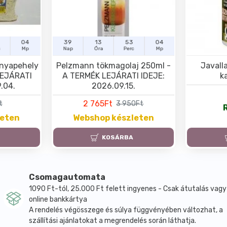
03
39
13
53
03
c
Mp
Nap
Óra
Perc
Mp
nyapehely
Pelzmann tökmagolaj 250ml -
Javalla
LEJÁRATI
A TERMÉK LEJÁRATI IDEJE:
k
.04.
2026.09.15.
2 765Ft
t
3 950Ft
leten
Webshop készleten
KOSÁRBA
Csomagautomata
1090 Ft-tól, 25.000 Ft felett ingyenes - Csak átutalás vagy
online bankkártya
A rendelés végösszege és súlya függvényében változhat, a
szállítási ajánlatokat a megrendelés során láthatja.