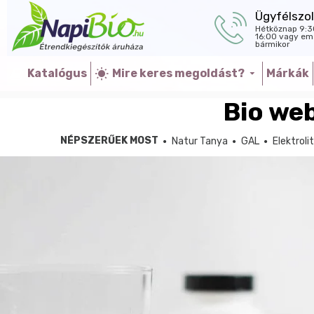
Ügyfélszol
Hétköznap 9:3
16:00 vagy ema
bármikor
Katalógus
Mire keres megoldást?
Márkák
Bio we
NÉPSZERŰEK MOST
Natur Tanya
GAL
Elektroli