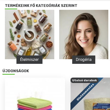
TERMÉKEINK FŐ KATEGÓRIÁK SZERINT
Drogéria
Egészség
ÚJDONSÁGOK
Utolsó darabok
Gluténmentes