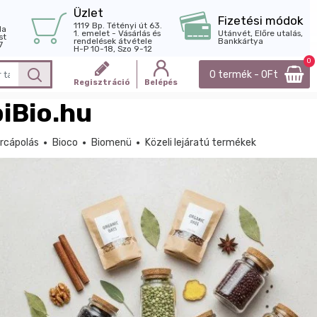
Üzlet
Fizetési módok
1119 Bp. Tétényi út 63.
la
1. emelet - Vásárlás és
Utánvét, Előre utalás,
st
rendelések átvétele
Bankkártya
7
H-P 10-18, Szo 9-12
0
0 termék - 0Ft
Regisztráció
Belépés
iBio.hu
rcápolás
Bioco
Biomenü
Közeli lejáratú termékek