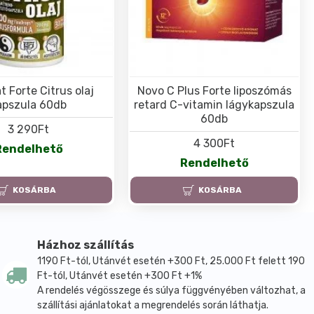
t Forte Citrus olaj
Novo C Plus Forte liposzómás
apszula 60db
retard C-vitamin lágykapszula
60db
3 290Ft
4 300Ft
Rendelhető
Rendelhető
KOSÁRBA
KOSÁRBA
Házhoz szállítás
1190 Ft-tól, Utánvét esetén +300 Ft, 25.000 Ft felett 190
Ft-tól, Utánvét esetén +300 Ft +1%
A rendelés végösszege és súlya függvényében változhat, a
szállítási ajánlatokat a megrendelés során láthatja.