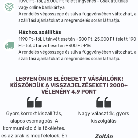
1090 Ft-tól, 25.000 Ft felett ingyenes - Csak átutalás
vagy online bankkártya
A rendelés végösszege és súlya függvényében változhat, a
szállítási ajánlatokat a megrendelés során láthatja.
Házhoz szállítás
1190 Ft-tól, Utánvét esetén +300 Ft, 25.000 Ft felett 190
Ft-tól, Utánvét esetén +300 Ft +1%
A rendelés végösszege és súlya függvényében változhat, a
szállítási ajánlatokat a megrendelés során láthatja.
LEGYEN ÖN IS ELÉGEDETT VÁSÁRLÓNK!
KÖSZÖNJÜK A VISSZAJELZÉSEKET! 2000+
VÉLEMÉNY 4,9 PONT
Gyors,korrekt kiszállítás,
Nagy választék, gyors
alapos csomagoás. A
kiszolgálás
kommunikáció is tökéletes,
és az árak is megfelelőek. Én
Zoltán