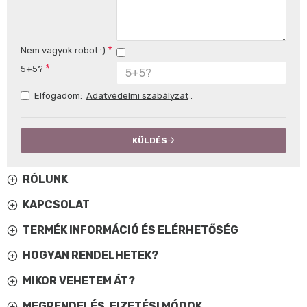
Nem vagyok robot :)
5+5?
Elfogadom:
Adatvédelmi szabályzat
.
KÜLDÉS
RÓLUNK
KAPCSOLAT
TERMÉK INFORMÁCIÓ ÉS ELÉRHETŐSÉG
HOGYAN RENDELHETEK?
MIKOR VEHETEM ÁT?
MEGRENDELÉS, FIZETÉSI MÓDOK