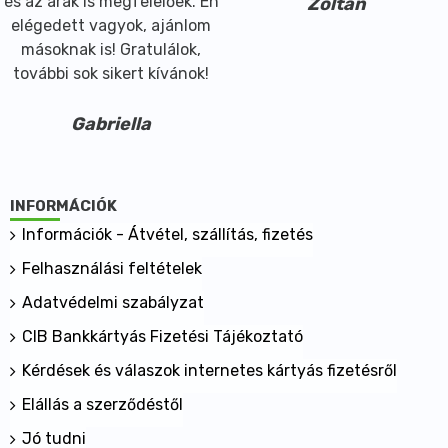
és az árak is megfelelőek. Én
Zoltán
elégedett vagyok, ajánlom
másoknak is! Gratulálok,
további sok sikert kívánok!
Gabriella
INFORMÁCIÓK
Információk - Átvétel, szállítás, fizetés
Felhasználási feltételek
Adatvédelmi szabályzat
CIB Bankkártyás Fizetési Tájékoztató
Kérdések és válaszok internetes kártyás fizetésről
Elállás a szerződéstől
Jó tudni