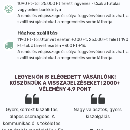
1090 Ft-tól, 25.000 Ft felett ingyenes - Csak átutalás
vagy online bankkártya
A rendelés végösszege és súlya függvényében változhat, a
szállítási ajánlatokat a megrendelés során láthatja.
Házhoz szállítás
1190 Ft-tól, Utánvét esetén +300 Ft, 25.000 Ft felett 190
Ft-tól, Utánvét esetén +300 Ft +1%
A rendelés végösszege és súlya függvényében változhat, a
szállítási ajánlatokat a megrendelés során láthatja.
LEGYEN ÖN IS ELÉGEDETT VÁSÁRLÓNK!
KÖSZÖNJÜK A VISSZAJELZÉSEKET! 2000+
VÉLEMÉNY 4,9 PONT
Gyors,korrekt kiszállítás,
Nagy választék, gyors
alapos csomagoás. A
kiszolgálás
kommunikáció is tökéletes,