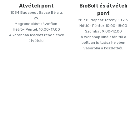
Átvételi pont
BioBolt és átvételi
1084 Budapest Bacsó Béla u.
pont
29.
1119 Budapest Tétényi út 63.
Megrendelést követően.
Hétfő- Péntek 10:00-18:00
Hétfő- Péntek 10:00-17:00
Szombat 9:00-12:00
A korábban leadott rendelések
A webshop kínálatán túl a
átvétele.
boltban is tudsz helyben
vásárolni a készletből.