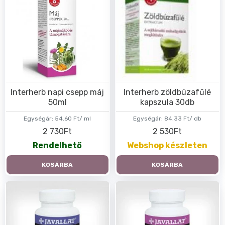
Interherb napi csepp máj
Interherb zöldbúzafűlé
50ml
kapszula 30db
Egységár:
54.60 Ft/ ml
Egységár:
84.33 Ft/ db
2 730Ft
2 530Ft
Rendelhető
Webshop készleten
KOSÁRBA
KOSÁRBA