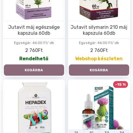
Jutavit máj egészsége
Jutavit silymarin 210 máj
kapszula 60db
kapszula 60db
Egységár:
46.00 Ft/ db
Egységár:
46.00 Ft/ db
2 760Ft
2 760Ft
Rendelhető
Webshop készleten
KOSÁRBA
KOSÁRBA
-15 %
21
10
33
33