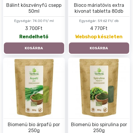
Bálint köszvényfű csepp
Bioco máriatövis extra
50ml
kivonat tabletta 80db
Egységár:
74.00 Ft/ ml
Egységár:
59.62 Ft/ db
3 700Ft
4 770Ft
Rendelhető
Webshop készleten
KOSÁRBA
KOSÁRBA
Biomenü bio árpafű por
Biomenü bio spirulina por
250g
250g