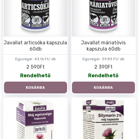
Javallat articsóka kapszula
Javallat máriatövis
60db
kapszula 60db
Egységár:
43.16 Ft/ db
Egységár:
39.83 Ft/ db
2 590Ft
2 390Ft
Rendelhető
Rendelhető
KOSÁRBA
KOSÁRBA