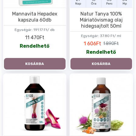
Nap
Óra
Perc
Mp
Mannavita Hepadex
Natur Tanya 100%
kapszula 60db
Máriatövismag olaj
hidegsajtolt 50ml
Egységár:
191.17 Ft/ db
Egységár:
37.80 Ft/ ml
11 470Ft
1 606Ft
1 890Ft
Rendelhető
Rendelhető
KOSÁRBA
KOSÁRBA