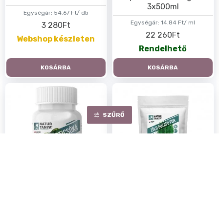
3x500ml
Egységár:
54.67 Ft/ db
Egységár:
14.84 Ft/ ml
3 280Ft
22 260Ft
Webshop készleten
Rendelhető
KOSÁRBA
KOSÁRBA
SZŰRŐ
Natur Tanya Vegán
Natur Tanya Vegán zöld
Articsóka – Standardizált
búzafű por 200g
articsóka kivonat 60db
Egységár:
10.35 Ft/ g