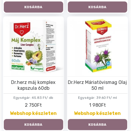
KOSÁRBA
KOSÁRBA
Dr.herz máj komplex
Dr.Herz Máriatövismag Olaj
kapszula 60db
50 ml
Egységár:
45.83 Ft/ db
Egységár:
39.60 Ft/ ml
2 750Ft
1 980Ft
Webshop készleten
Webshop készleten
KOSÁRBA
KOSÁRBA