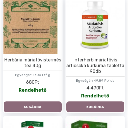
Herbária máriatövistermés
Interherb máriatövis
tea 40g
articsóka kurkuma tabletta
90db
Egységár:
17.00 Ft/ g
Egységár:
49.89 Ft/ db
680Ft
4 490Ft
Rendelhető
Rendelhető
KOSÁRBA
KOSÁRBA