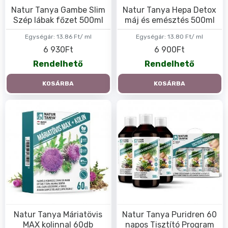
Natur Tanya Gambe Slim
Natur Tanya Hepa Detox
Szép lábak főzet 500ml
máj és emésztés 500ml
Egységár:
13.86 Ft/ ml
Egységár:
13.80 Ft/ ml
6 930Ft
6 900Ft
Rendelhető
Rendelhető
KOSÁRBA
KOSÁRBA
Natur Tanya Máriatövis
Natur Tanya Puridren 60
MAX kolinnal 60db
napos Tisztító Program