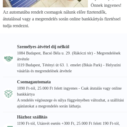
Önnek ingyenes!
Az automatába rendelt csomagok nálunk előre fizetendők,
átutalással vagy a megrendelés során online bankkártyás fizetéssel
tudja rendezni.
Személyes átvétel díj nélkül
1084 Budapest, Bacsó Béla u. 29. (Rákóczi tér) - Megrendelések
átvétele
1119 Budapest, Tétényi út 63. 1. emelet (Bikás Park) - Helyszíni
vásárlás és megrendelések átvétele
Csomagautomata
1090 Ft-tól, 25.000 Ft felett ingyenes - Csak átutalás vagy online
bankkártya
A rendelés végösszege és súlya függvényében változhat, a szállítási
ajánlatokat a megrendelés során láthatja.
Házhoz szállítás
1190 Ft-tól, Utánvét esetén +300 Ft, 25.000 Ft felett 190 Ft-tól,