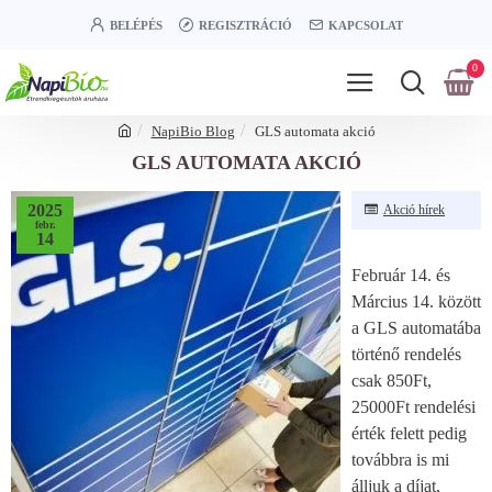
BELÉPÉS
REGISZTRÁCIÓ
KAPCSOLAT
0
NapiBio Blog
GLS automata akció
GLS AUTOMATA AKCIÓ
2025
Akció hírek
febr.
14
Február 14. és
Március 14. között
a GLS automatába
történő rendelés
csak 850Ft,
25000Ft rendelési
érték felett pedig
továbbra is mi
álljuk a díjat,