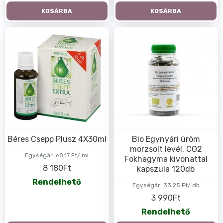
KOSÁRBA
KOSÁRBA
Béres Csepp Plusz 4X30ml
Bio Egynyári üröm
morzsolt levél, CO2
Egységár:
68.17 Ft/ ml
Fokhagyma kivonattal
8 180Ft
kapszula 120db
Rendelhető
Egységár:
33.25 Ft/ db
3 990Ft
Rendelhető