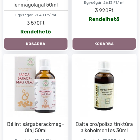
Egységár:
26.13 Ft/ ml
lenmagolajjal 50ml
3 920Ft
Egységár:
71.40 Ft/ ml
Rendelhető
3 570Ft
Rendelhető
KOSÁRBA
KOSÁRBA
Bálint sárgabarackmag-
Balta pro/polisz tinktúra
Olaj 50ml
alkoholmentes 30ml