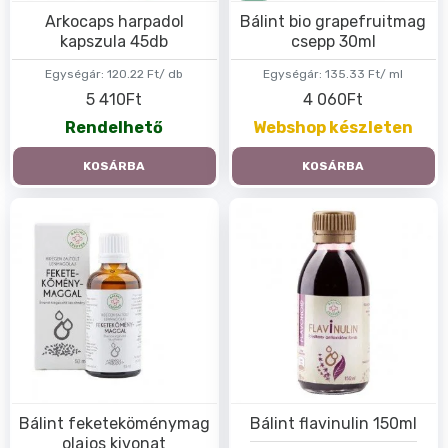
Arkocaps harpadol
Bálint bio grapefruitmag
kapszula 45db
csepp 30ml
Egységár:
120.22 Ft/ db
Egységár:
135.33 Ft/ ml
5 410Ft
4 060Ft
Rendelhető
Webshop készleten
KOSÁRBA
KOSÁRBA
Bálint feketeköménymag
Bálint flavinulin 150ml
olajos kivonat