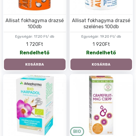
Allisat fokhagyma drazsé
Allisat fokhagyma drazsé
100db
szelénes 100db
Egységár:
17.20 Ft/ db
Egységár:
19.20 Ft/ db
1 720Ft
1 920Ft
Rendelhető
Rendelhető
KOSÁRBA
KOSÁRBA
BIO