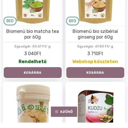
BIO
BIO
Biomenü bio matcha tea
Biomenü bio szibériai
por 60g
ginseng por 60g
Egységár:
50.67 Ft/ g
Egységár:
61.83 Ft/ g
3 040Ft
3 710Ft
Rendelhető
Webshop készleten
KOSÁRBA
KOSÁRBA
SZŰRŐ