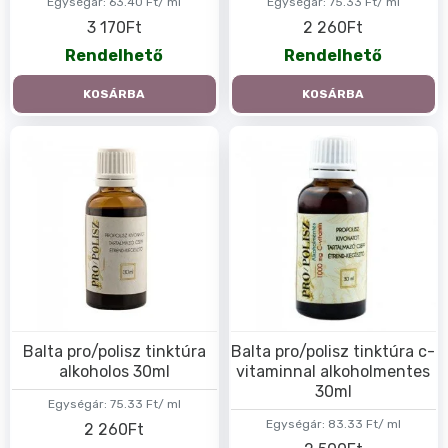
Egységár:
63.40 Ft/ ml
Egységár:
75.33 Ft/ ml
3 170Ft
2 260Ft
Rendelhető
Rendelhető
KOSÁRBA
KOSÁRBA
Balta pro/polisz tinktúra
Balta pro/polisz tinktúra c-
alkoholos 30ml
vitaminnal alkoholmentes
30ml
Egységár:
75.33 Ft/ ml
Egységár:
83.33 Ft/ ml
2 260Ft