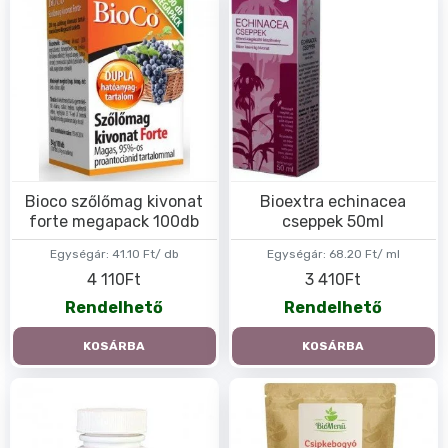
Bioco szőlőmag kivonat
Bioextra echinacea
forte megapack 100db
cseppek 50ml
Egységár:
41.10 Ft/ db
Egységár:
68.20 Ft/ ml
4 110Ft
3 410Ft
Rendelhető
Rendelhető
KOSÁRBA
KOSÁRBA