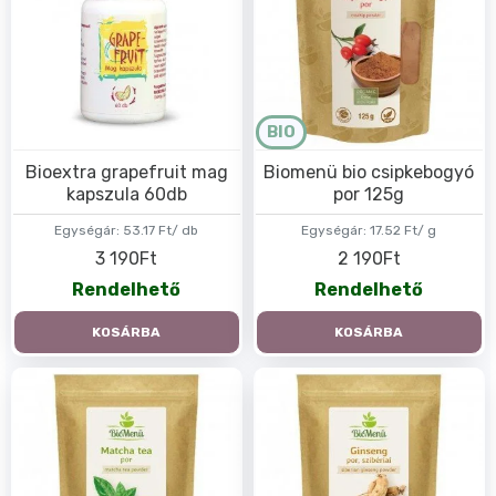
BIO
Bioextra grapefruit mag
Biomenü bio csipkebogyó
kapszula 60db
por 125g
Egységár:
53.17 Ft/ db
Egységár:
17.52 Ft/ g
3 190Ft
2 190Ft
Rendelhető
Rendelhető
KOSÁRBA
KOSÁRBA