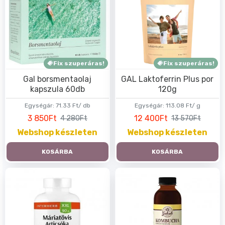
Fix szuperáras!
Fix szuperáras!
Gal borsmentaolaj
GAL Laktoferrin Plus por
kapszula 60db
120g
Egységár:
71.33 Ft/ db
Egységár:
113.08 Ft/ g
3 850Ft
12 400Ft
4 280Ft
13 570Ft
Webshop készleten
Webshop készleten
KOSÁRBA
KOSÁRBA