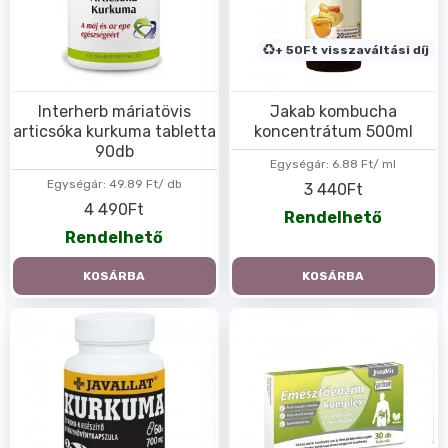
+ 50Ft visszaváltási díj
Interherb máriatövis
Jakab kombucha
articsóka kurkuma tabletta
koncentrátum 500ml
90db
Egységár:
6.88 Ft/ ml
Egységár:
49.89 Ft/ db
3 440Ft
4 490Ft
Rendelhető
Rendelhető
KOSÁRBA
KOSÁRBA