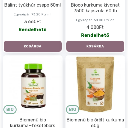
Bálint tyúkhúr csepp 50ml
Bioco kurkuma kivonat
7500 kapszula 60db
Egységár:
73.20 Ft/ ml
Egységár:
68.00 Ft/ db
3 660Ft
4 080Ft
Rendelhető
Rendelhető
KOSÁRBA
KOSÁRBA
BIO
BIO
Biomenü bio
Biomenü bio őrölt kurkuma
kurkuma+feketebors
60g