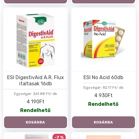
ESI DigestivAid A.R. Flux
ESI No Acid 60db
italtasak 16db
Egységár:
82.17 Ft/ db
Egységár:
261.88 Ft/ db
4 930Ft
4 190Ft
Rendelhető
Rendelhető
KOSÁRBA
KOSÁRBA
-7 %