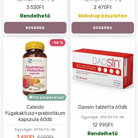
3 530Ft
2 470Ft
Rendelhető
Webshop készleten
KOSÁRBA
KOSÁRBA
-14 %
Fix szuperáras!
Caleido
Daosin tabletta 60db
fügekaktusz+prebiotikum
Egységár:
216.50 Ft/ db
kapszula 60db
12 990Ft
Egységár:
67.50 Ft/ db
Rendelhető
3 490Ft
4 050Ft