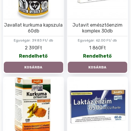
Javallat kurkuma kapszula
Jutavit emésztőenzim
60db
komplex 30db
Egységár:
39.83 Ft/ db
Egységár:
62.00 Ft/ db
2 390Ft
1 860Ft
Rendelhető
Rendelhető
KOSÁRBA
KOSÁRBA