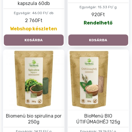
kapszula 60db
Egységár:
15.33 Ft/ g
Egységár:
46.00 Ft/ db
920Ft
2 760Ft
Rendelhető
Webshop készleten
KOSÁRBA
KOSÁRBA
Biomenü bio spirulina por
BioMenü BIO
250g
ÚTIFŰMAGHÉJ 125g
Egységár:
14.12 Ft/ g
Egységár:
19.76 Ft/ g