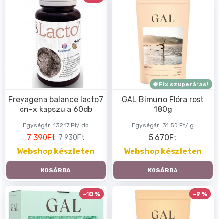
Fix szuperáras!
Freyagena balance lacto7
GAL Bimuno Flóra rost
cn-x kapszula 60db
180g
Egységár:
132.17 Ft/ db
Egységár:
31.50 Ft/ g
7 390Ft
5 670Ft
7 930Ft
Webshop készleten
Webshop készleten
KOSÁRBA
KOSÁRBA
-10 %
-9 %