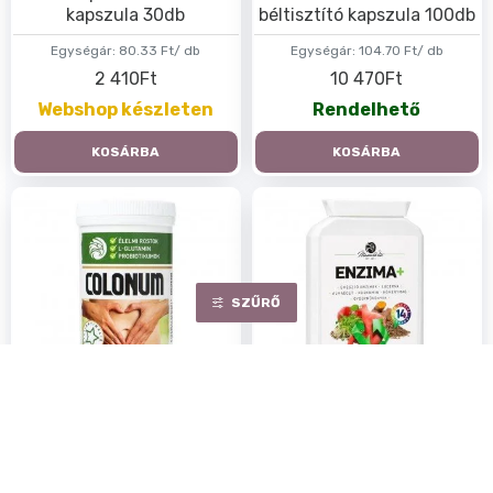
kapszula 30db
béltisztító kapszula 100db
Egységár:
80.33 Ft/ db
Egységár:
104.70 Ft/ db
2 410Ft
10 470Ft
Webshop készleten
Rendelhető
KOSÁRBA
KOSÁRBA
SZŰRŐ
Mannavita Colonum
Mannavita Enzima
béltisztító por 180g
kapszula 90db
Egységár:
60.95 Ft/ g
Egységár:
127.44 Ft/ db