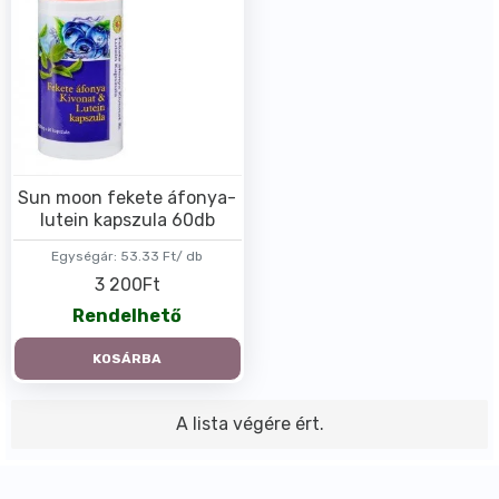
Sun moon fekete áfonya-
lutein kapszula 60db
Egységár:
53.33 Ft/ db
3 200Ft
Rendelhető
KOSÁRBA
A lista végére ért.