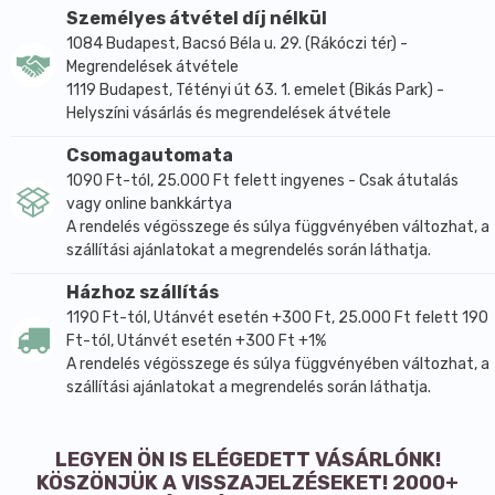
Személyes átvétel díj nélkül
1084 Budapest, Bacsó Béla u. 29. (Rákóczi tér) -
Megrendelések átvétele
1119 Budapest, Tétényi út 63. 1. emelet (Bikás Park) -
Helyszíni vásárlás és megrendelések átvétele
Csomagautomata
1090 Ft-tól, 25.000 Ft felett ingyenes - Csak átutalás
vagy online bankkártya
A rendelés végösszege és súlya függvényében változhat, a
szállítási ajánlatokat a megrendelés során láthatja.
Házhoz szállítás
1190 Ft-tól, Utánvét esetén +300 Ft, 25.000 Ft felett 190
Ft-tól, Utánvét esetén +300 Ft +1%
A rendelés végösszege és súlya függvényében változhat, a
szállítási ajánlatokat a megrendelés során láthatja.
LEGYEN ÖN IS ELÉGEDETT VÁSÁRLÓNK!
KÖSZÖNJÜK A VISSZAJELZÉSEKET! 2000+