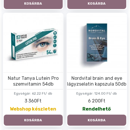
KOSÁRBA
KOSÁRBA
Natur Tanya Lutein Pro
Nordvital brain and eye
szemvitamin 54db
lágyzselatin kapszula 50db
Egységár:
62.22 Ft/ db
Egységár:
124.00 Ft/ db
3 360Ft
6 200Ft
Webshop készleten
Rendelhető
KOSÁRBA
KOSÁRBA