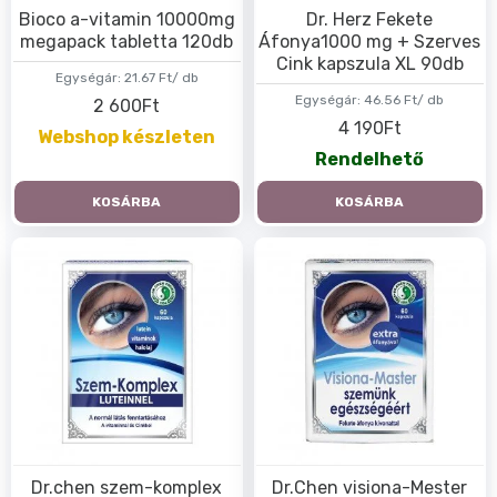
Bioco a-vitamin 10000mg
Dr. Herz Fekete
megapack tabletta 120db
Áfonya1000 mg + Szerves
Cink kapszula XL 90db
Egységár:
21.67 Ft/ db
Egységár:
46.56 Ft/ db
2 600Ft
4 190Ft
Webshop készleten
Rendelhető
KOSÁRBA
KOSÁRBA
Dr.chen szem-komplex
Dr.Chen visiona-Mester