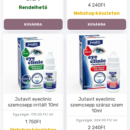
4 240Ft
Rendelhető
Webshop készleten
KOSÁRBA
KOSÁRBA
Jutavit eyeclinic
Jutavit eyeclinic
szemcsepp irritált 10ml
szemcsepp száraz szem
10ml
Egységár:
175.00 Ft/ ml
Egységár:
224.00 Ft/ ml
1 750Ft
2 240Ft
Webshop készleten