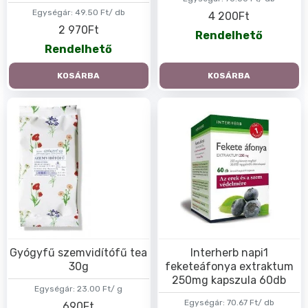
Egységár:
49.50 Ft/ db
4 200Ft
2 970Ft
Rendelhető
Rendelhető
KOSÁRBA
KOSÁRBA
Gyógyfű szemvidítófű tea
Interherb napi1
30g
feketeáfonya extraktum
250mg kapszula 60db
Egységár:
23.00 Ft/ g
Egységár:
70.67 Ft/ db
690Ft