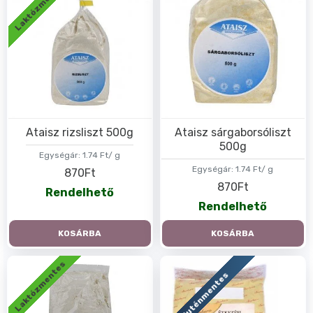
Laktózmentes
Ataisz rizsliszt 500g
Ataisz sárgaborsóliszt
500g
Egységár:
1.74 Ft/ g
Egységár:
1.74 Ft/ g
870Ft
870Ft
Rendelhető
Rendelhető
KOSÁRBA
KOSÁRBA
Laktózmentes
Gluténmentes