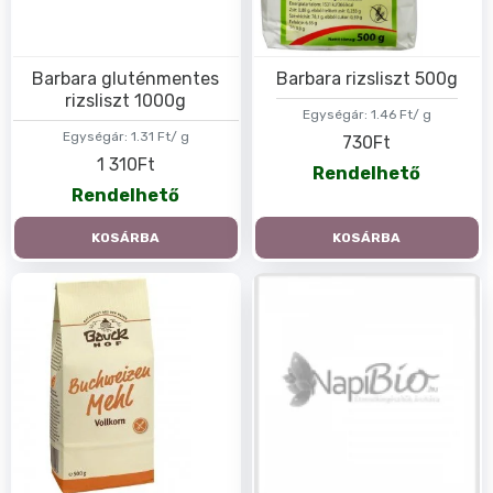
Barbara gluténmentes
Barbara rizsliszt 500g
rizsliszt 1000g
Egységár:
1.46 Ft/ g
Egységár:
1.31 Ft/ g
730Ft
1 310Ft
Rendelhető
Rendelhető
KOSÁRBA
KOSÁRBA