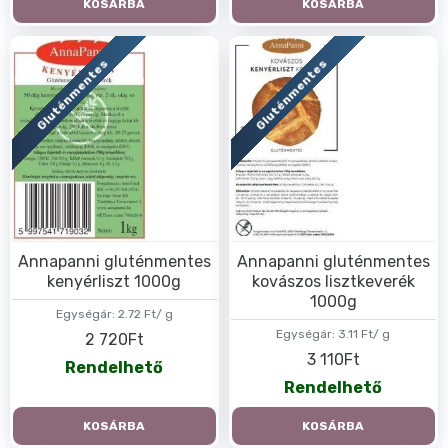
KOSÁRBA
KOSÁRBA
Gluténmentes
Gluténmentes
Annapanni gluténmentes
Annapanni gluténmentes
kenyérliszt 1000g
kovászos lisztkeverék
1000g
Egységár:
2.72 Ft/ g
Egységár:
3.11 Ft/ g
2 720Ft
3 110Ft
Rendelhető
Rendelhető
KOSÁRBA
KOSÁRBA