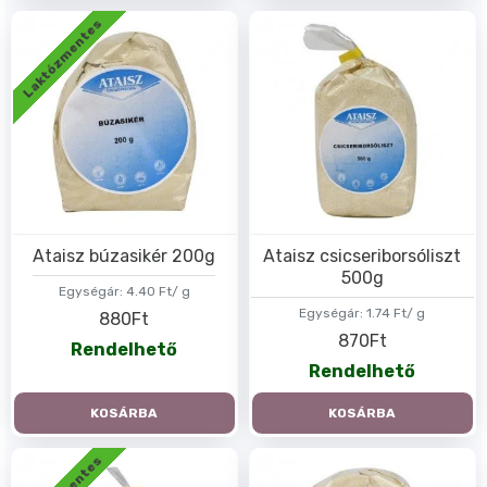
Laktózmentes
Ataisz búzasikér 200g
Ataisz csicseriborsóliszt
500g
Egységár:
4.40 Ft/ g
Egységár:
1.74 Ft/ g
880Ft
870Ft
Rendelhető
Rendelhető
KOSÁRBA
KOSÁRBA