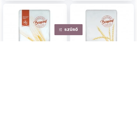
SZŰRŐ
BIO
BIO
Biopont bio teljes kiörlésű
Biopont bio tönkölybúza
búzaliszt bltk-200 1000g
fehérliszt tbl-70 1000g
Egységár:
0.65 Ft/ g
Egységár:
1.21 Ft/ g
650Ft
1 210Ft
Rendelhető
Rendelhető
KOSÁRBA
KOSÁRBA