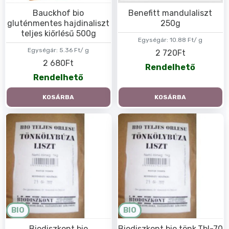
Bauckhof bio
Benefitt mandulaliszt
gluténmentes hajdinaliszt
250g
teljes kiőrlésű 500g
Egységár:
10.88 Ft/ g
Egységár:
5.36 Ft/ g
2 720Ft
2 680Ft
Rendelhető
Rendelhető
KOSÁRBA
KOSÁRBA
BIO
BIO
Biodiszkont bio
Biodiszkont bio tönk.Tbl-70