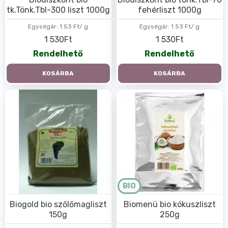
tk.Tönk.Tbl-300 liszt 1000g
fehérliszt 1000g
Egységár:
1.53 Ft/ g
Egységár:
1.53 Ft/ g
1 530Ft
1 530Ft
Rendelhető
Rendelhető
KOSÁRBA
KOSÁRBA
BIO
Biogold bio szőlőmagliszt
Biomenü bio kókuszliszt
150g
250g