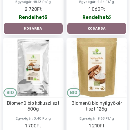
Egységár:
18.13 Ft/ g
Egységár:
4.24 Ft/ g
2 720Ft
1 060Ft
Rendelhető
Rendelhető
KOSÁRBA
KOSÁRBA
BIO
BIO
Biomenü bio kókuszliszt
Biomenü bio nyílgyökér
500g
liszt 125g
Egységár:
3.40 Ft/ g
Egységár:
9.68 Ft/ g
1 700Ft
1 210Ft