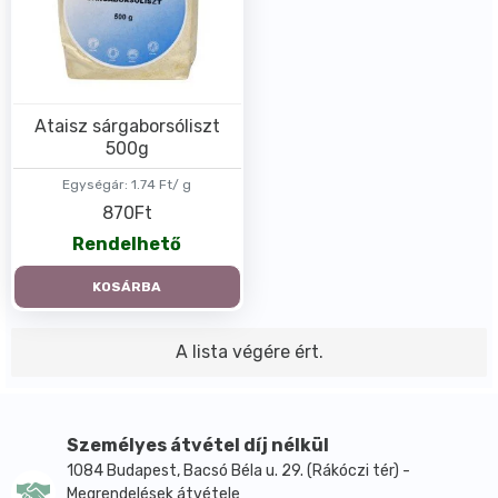
Ataisz sárgaborsóliszt
500g
Egységár:
1.74 Ft/ g
870Ft
Rendelhető
KOSÁRBA
A lista végére ért.
Személyes átvétel díj nélkül
1084 Budapest, Bacsó Béla u. 29. (Rákóczi tér) -
Megrendelések átvétele