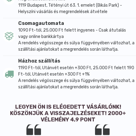
1119 Budapest, Tétényi út 63. 1. emelet (Bikás Park) -
Helyszíni vásárlás és megrendelések átvétele
Csomagautomata
1090 Ft-tól, 25.000 Ft felett ingyenes - Csak átutalás
vagy online bankkártya
A rendelés végösszege és súlya függvényében változhat, a
szállítási ajánlatokat a megrendelés során láthatja.
Házhoz szállítás
1190 Ft-tól, Utánvét esetén +300 Ft, 25.000 Ft felett 190
Ft-tól, Utánvét esetén +300 Ft +1%
A rendelés végösszege és súlya függvényében változhat, a
szállítási ajánlatokat a megrendelés során láthatja.
LEGYEN ÖN IS ELÉGEDETT VÁSÁRLÓNK!
KÖSZÖNJÜK A VISSZAJELZÉSEKET! 2000+
VÉLEMÉNY 4,9 PONT