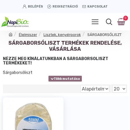
BELÉPÉS
REGISZTRÁCIÓ
KAPCSOLAT
0
Élelmiszer
Lisztek, kenyérporok
SÁRGABORSÓLISZT
SÁRGABORSÓLISZT TERMÉKEK RENDELÉSE,
VÁSÁRLÁSA
NÉZZE MEG KÍNÁLATUNKBAN A SÁRGABORSÓLISZT
TERMÉKEKET!
Sárgaborsóliszt