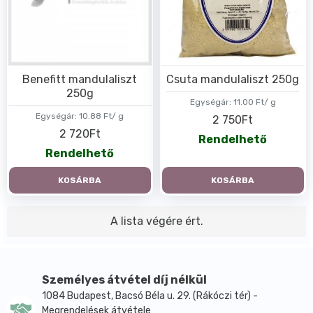
Benefitt mandulaliszt
Csuta mandulaliszt 250g
250g
Egységár:
11.00 Ft/ g
Egységár:
10.88 Ft/ g
2 750Ft
2 720Ft
Rendelhető
Rendelhető
KOSÁRBA
KOSÁRBA
A lista végére ért.
Személyes átvétel díj nélkül
1084 Budapest, Bacsó Béla u. 29. (Rákóczi tér) -
Megrendelések átvétele