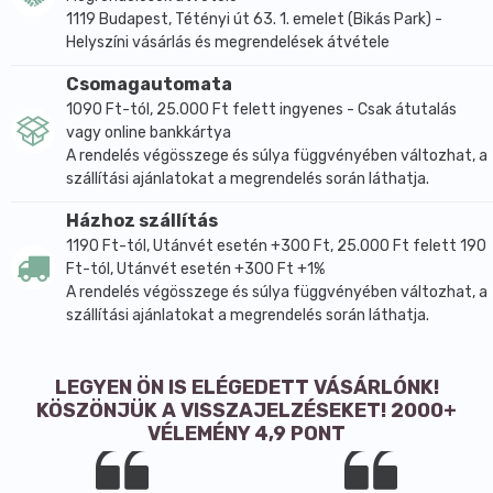
1119 Budapest, Tétényi út 63. 1. emelet (Bikás Park) -
Helyszíni vásárlás és megrendelések átvétele
Csomagautomata
1090 Ft-tól, 25.000 Ft felett ingyenes - Csak átutalás
vagy online bankkártya
A rendelés végösszege és súlya függvényében változhat, a
szállítási ajánlatokat a megrendelés során láthatja.
Házhoz szállítás
1190 Ft-tól, Utánvét esetén +300 Ft, 25.000 Ft felett 190
Ft-tól, Utánvét esetén +300 Ft +1%
A rendelés végösszege és súlya függvényében változhat, a
szállítási ajánlatokat a megrendelés során láthatja.
LEGYEN ÖN IS ELÉGEDETT VÁSÁRLÓNK!
KÖSZÖNJÜK A VISSZAJELZÉSEKET! 2000+
VÉLEMÉNY 4,9 PONT