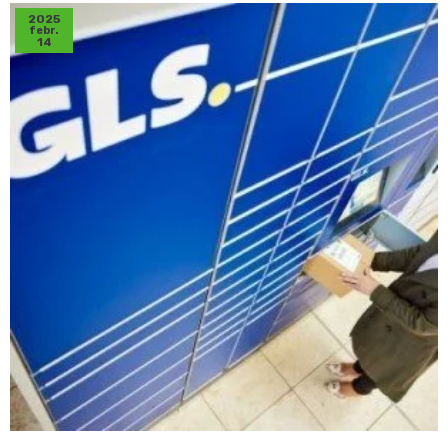
2025
febr.
14