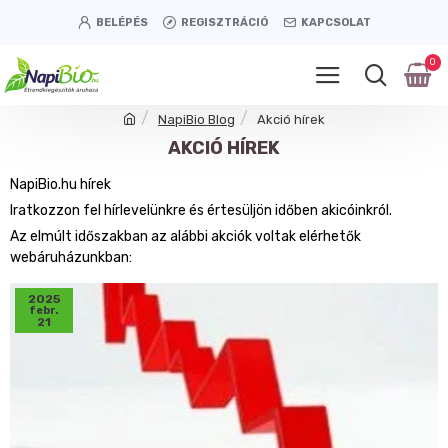
BELÉPÉS
REGISZTRÁCIÓ
KAPCSOLAT
0
NapiBio Blog
Akció hírek
AKCIÓ HÍREK
NapiBio.hu hírek
Iratkozzon fel hírlevelünkre és értesüljön időben akicóinkról.
Az elmúlt időszakban az alábbi akciók voltak elérhetők
webáruházunkban:
2025
febr.
21