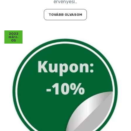
érvényesí..
TOVÁBB OLVASOM
2022
márc.
05