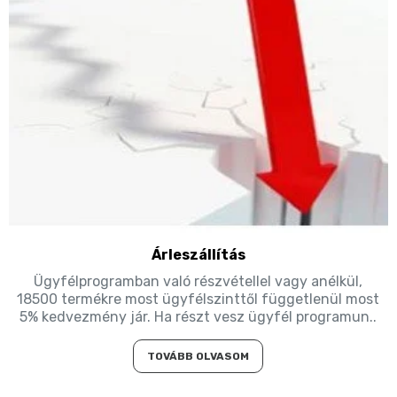
Árleszállítás
Ügyfélprogramban való részvétellel vagy anélkül,
18500 termékre most ügyfélszinttől függetlenül most
5% kedvezmény jár. Ha részt vesz ügyfél programun..
TOVÁBB OLVASOM