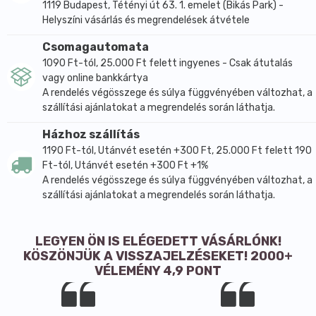
1119 Budapest, Tétényi út 63. 1. emelet (Bikás Park) -
Helyszíni vásárlás és megrendelések átvétele
Csomagautomata
1090 Ft-tól, 25.000 Ft felett ingyenes - Csak átutalás
vagy online bankkártya
A rendelés végösszege és súlya függvényében változhat, a
szállítási ajánlatokat a megrendelés során láthatja.
Házhoz szállítás
1190 Ft-tól, Utánvét esetén +300 Ft, 25.000 Ft felett 190
Ft-tól, Utánvét esetén +300 Ft +1%
A rendelés végösszege és súlya függvényében változhat, a
szállítási ajánlatokat a megrendelés során láthatja.
LEGYEN ÖN IS ELÉGEDETT VÁSÁRLÓNK!
KÖSZÖNJÜK A VISSZAJELZÉSEKET! 2000+
VÉLEMÉNY 4,9 PONT