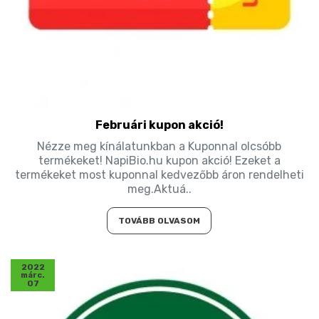
Februári kupon akció!
Nézze meg kínálatunkban a Kuponnal olcsóbb
termékeket! NapiBio.hu kupon akció! Ezeket a
termékeket most kuponnal kedvezőbb áron rendelheti
meg.Aktuá..
TOVÁBB OLVASOM
2022
márc.
07