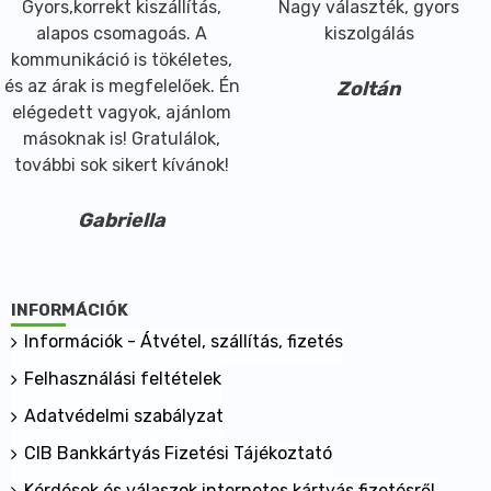
Gyors,korrekt kiszállítás,
Nagy választék, gyors
alapos csomagoás. A
kiszolgálás
kommunikáció is tökéletes,
és az árak is megfelelőek. Én
Zoltán
elégedett vagyok, ajánlom
másoknak is! Gratulálok,
további sok sikert kívánok!
Gabriella
INFORMÁCIÓK
Információk - Átvétel, szállítás, fizetés
Felhasználási feltételek
Adatvédelmi szabályzat
CIB Bankkártyás Fizetési Tájékoztató
Kérdések és válaszok internetes kártyás fizetésről