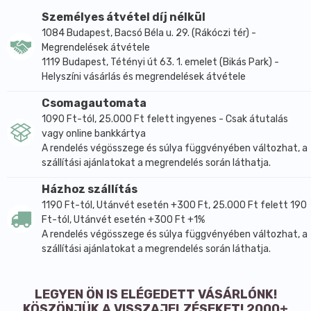
Átlagos tápanyagtartalom 100 g termékben:
Személyes átvétel díj nélkül
Energiatartalom: 1603,61 KJ/ 383,09 Kcal
1084 Budapest, Bacsó Béla u. 29. (Rákóczi tér) -
Megrendelések átvétele
Zsír: 4,88 g,
1119 Budapest, Tétényi út 63. 1. emelet (Bikás Park) -
-amelyből telített zsírsavak: 0,91 g,
Helyszíni vásárlás és megrendelések átvétele
Szénhidrát: 67,72,
-amelyből cukrok: 6,25 g,
Csomagautomata
Fehérje: 14,19,
1090 Ft-tól, 25.000 Ft felett ingyenes - Csak átutalás
Só: 0,02 g.
vagy online bankkártya
A rendelés végösszege és súlya függvényében változhat, a
Összetevők:
szállítási ajánlatokat a megrendelés során láthatja.
Quinoa fehér, szárított zöldségek 10%, változó
Házhoz szállítás
arányban (sárgarépa, petrezselyem gyökér és levél,
1190 Ft-tól, Utánvét esetén +300 Ft, 25.000 Ft felett 190
paradicsompehely, vöröshagyma).
Ft-tól, Utánvét esetén +300 Ft +1%
Száraz és hűvős helyen tárolandó.
A rendelés végösszege és súlya függvényében változhat, a
szállítási ajánlatokat a megrendelés során láthatja.
LEGYEN ÖN IS ELÉGEDETT VÁSÁRLÓNK!
KÖSZÖNJÜK A VISSZAJELZÉSEKET! 2000+