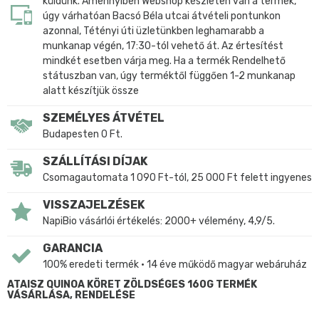
küldünk. Amennyiben Webshop készleten van a termék,
úgy várhatóan Bacsó Béla utcai átvételi pontunkon
azonnal, Tétényi úti üzletünkben leghamarabb a
munkanap végén, 17:30-tól vehető át. Az értesítést
mindkét esetben várja meg. Ha a termék Rendelhető
státuszban van, úgy terméktől függően 1-2 munkanap
alatt készítjük össze
SZEMÉLYES ÁTVÉTEL
Budapesten 0 Ft.
SZÁLLÍTÁSI DÍJAK
Csomagautomata 1 090 Ft-tól, 25 000 Ft felett ingyenes
VISSZAJELZÉSEK
NapiBio vásárlói értékelés: 2000+ vélemény, 4,9/5.
GARANCIA
100% eredeti termék • 14 éve működő magyar webáruház
ATAISZ QUINOA KÖRET ZÖLDSÉGES 160G TERMÉK
VÁSÁRLÁSA, RENDELÉSE