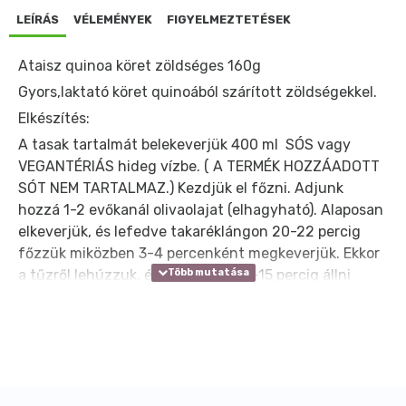
LEÍRÁS
VÉLEMÉNYEK
FIGYELMEZTETÉSEK
Ataisz quinoa köret zöldséges 160g
Gyors,laktató köret quinoából szárított zöldségekkel.
Elkészítés:
A tasak tartalmát belekeverjük 400 ml SÓS vagy
VEGANTÉRIÁS hideg vízbe. ( A TERMÉK HOZZÁADOTT
SÓT NEM TARTALMAZ.) Kezdjük el főzni. Adjunk
hozzá 1-2 evőkanál olivaolajat (elhagyható). Alaposan
elkeverjük, és lefedve takaréklángon 20-22 percig
főzzük miközben 3-4 percenként megkeverjük. Ekkor
a tűzről lehúzzuk, és lefedve (!) 10-15 percig állni
hagyjuk. Tálalás előtt érdemes átkeverni.
Allergén információ:
A termék zellert, szezámmagot, búzát, glutént és
olajosmagvakat is felhasználó üzemben készült.
Tápanyaginformáció: