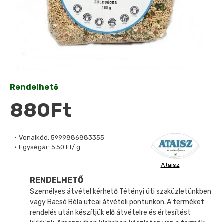
Rendelhető
880Ft
Vonalkód:
5999886883355
Egységár:
5.50 Ft/ g
Ataisz
RENDELHETŐ
Személyes átvétel kérhető Tétényi úti szaküzletünkben
vagy Bacsó Béla utcai átvételi pontunkon. A terméket
rendelés után készítjük elő átvételre és értesítést