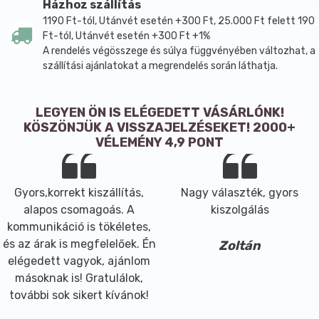
Házhoz szállítás
1190 Ft-tól, Utánvét esetén +300 Ft, 25.000 Ft felett 190
Ft-tól, Utánvét esetén +300 Ft +1%
A rendelés végösszege és súlya függvényében változhat, a
szállítási ajánlatokat a megrendelés során láthatja.
LEGYEN ÖN IS ELÉGEDETT VÁSÁRLÓNK!
KÖSZÖNJÜK A VISSZAJELZÉSEKET! 2000+
VÉLEMÉNY 4,9 PONT
Gyors,korrekt kiszállítás,
Nagy választék, gyors
alapos csomagoás. A
kiszolgálás
kommunikáció is tökéletes,
és az árak is megfelelőek. Én
Zoltán
elégedett vagyok, ajánlom
másoknak is! Gratulálok,
további sok sikert kívánok!