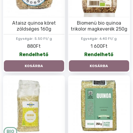
Ataisz quinoa köret
Biomenü bio quinoa
zöldséges 160g
trikolor magkeverék 250g
Egységár:
5.50 Ft/ g
Egységár:
6.40 Ft/ g
880Ft
1 600Ft
Rendelhető
Rendelhető
KOSÁRBA
KOSÁRBA
BIO