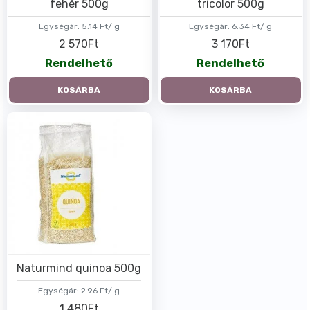
fehér 500g
tricolor 500g
Egységár:
5.14 Ft/ g
Egységár:
6.34 Ft/ g
2 570Ft
3 170Ft
Rendelhető
Rendelhető
KOSÁRBA
KOSÁRBA
Naturmind quinoa 500g
Egységár:
2.96 Ft/ g
1 480Ft