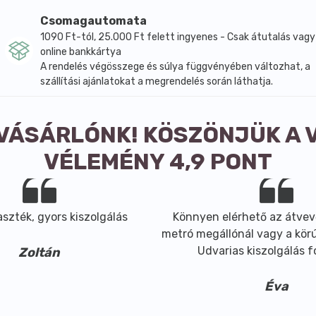
Csomagautomata
1090 Ft-tól, 25.000 Ft felett ingyenes - Csak átutalás vagy
online bankkártya
A rendelés végösszege és súlya függvényében változhat, a
szállítási ajánlatokat a megrendelés során láthatja.
 VÁSÁRLÓNK! KÖSZÖNJÜK A 
VÉLEMÉNY 4,9 PONT
szték, gyors kiszolgálás
Könnyen elérhető az átvev
metró megállónál vagy a körút
Udvarias kiszolgálás 
Zoltán
Éva