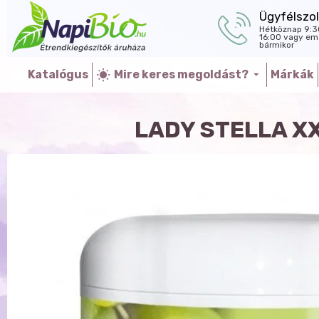
Ügyfélszol
Hétköznap 9:3
16:00 vagy ema
bármikor
Katalógus
Mire keres megoldást?
Márkák
LADY STELLA X