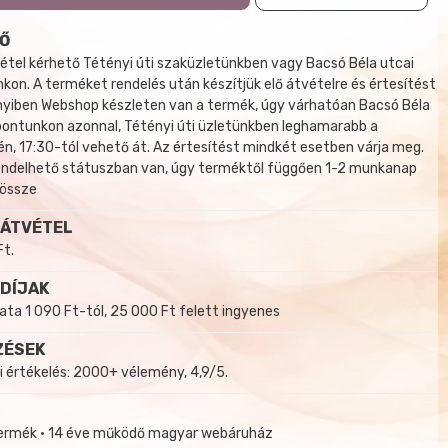
Ő
tel kérhető Tétényi úti szaküzletünkben vagy Bacsó Béla utcai
kon. A terméket rendelés után készítjük elő átvételre és értesítést
yiben Webshop készleten van a termék, úgy várhatóan Bacsó Béla
 pontunkon azonnal, Tétényi úti üzletünkben leghamarabb a
, 17:30-tól vehető át. Az értesítést mindkét esetben várja meg.
endelhető státuszban van, úgy terméktől függően 1-2 munkanap
 össze
 ÁTVÉTEL
Ft.
 DÍJAK
a 1 090 Ft-tól, 25 000 Ft felett ingyenes
ZÉSEK
i értékelés: 2000+ vélemény, 4,9/5.
termék • 14 éve működő magyar webáruház