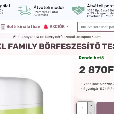
gálat
Átvételi pont
Átvételi módok
0-
1084 Bp. Bacsó Bé
Személyes, Futár,
il
u. 29 - Megrendelé
Automata
követően H-P 10-1
Bolti kínálatban
AKCIÓK
Lady Stella xxl family bőrfeszesítő testápoló 500ml
XL FAMILY BŐRFESZESÍTŐ T
Rendelhető
2 870F
Vonalkód:
599988
Egységár:
5.74 Ft/ 