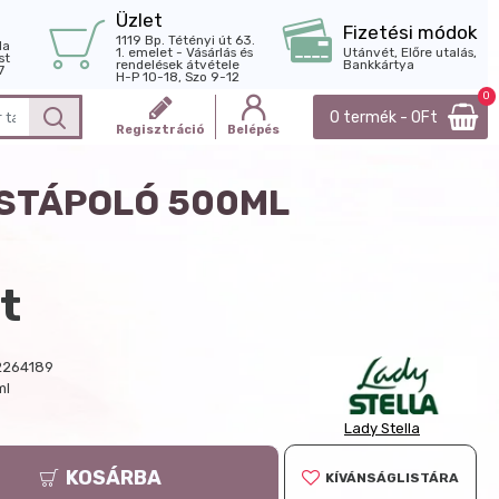
Üzlet
Fizetési módok
1119 Bp. Tétényi út 63.
la
1. emelet - Vásárlás és
Utánvét, Előre utalás,
st
rendelések átvétele
Bankkártya
7
H-P 10-18, Szo 9-12
0
0 termék - 0Ft
Regisztráció
Belépés
ESTÁPOLÓ 500ML
t
2264189
ml
Lady Stella
KOSÁRBA
KÍVÁNSÁGLISTÁRA