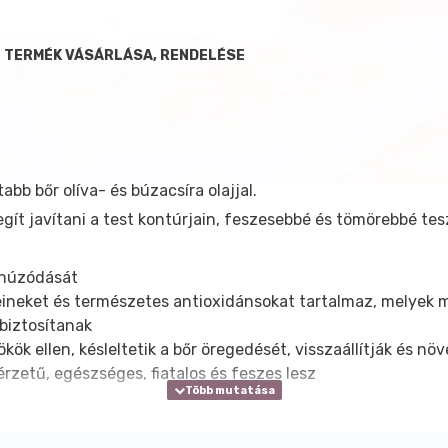
L TERMÉK VÁSÁRLÁSA, RENDELÉSE
bb bőr olíva- és búzacsíra olajjal.
segít javítani a test kontúrjain, feszesebbé és tömörebbé tes
r húzódását
roteineket és természetes antioxidánsokat tartalmaz, melyek 
 biztosítanak
ök ellen, késleltetik a bőr öregedését, visszaállítják és nö
rzetű, egészséges, fiatalos és feszes lesz
ozás után különösen ajánlott.