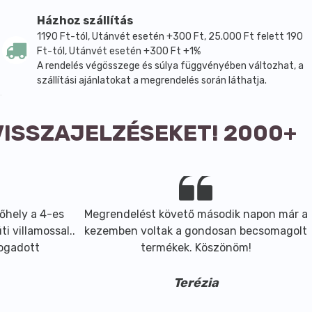
Házhoz szállítás
1190 Ft-tól, Utánvét esetén +300 Ft, 25.000 Ft felett 190
Ft-tól, Utánvét esetén +300 Ft +1%
A rendelés végösszege és súlya függvényében változhat, a
szállítási ajánlatokat a megrendelés során láthatja.
VISSZAJELZÉSEKET! 2000+
őhely a 4-es
Megrendelést követő második napon már a
i villamossal..
kezemben voltak a gondosan becsomagolt
fogadott
termékek. Köszönöm!
Terézia