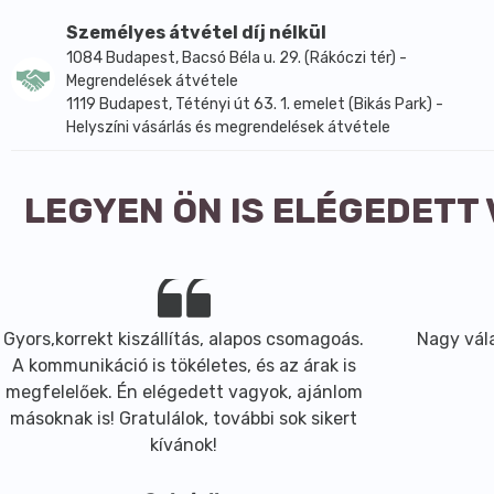
Személyes átvétel díj nélkül
1084 Budapest, Bacsó Béla u. 29. (Rákóczi tér) -
Megrendelések átvétele
1119 Budapest, Tétényi út 63. 1. emelet (Bikás Park) -
Helyszíni vásárlás és megrendelések átvétele
LEGYEN ÖN IS ELÉGEDETT
Gyors,korrekt kiszállítás, alapos csomagoás.
Nagy vála
A kommunikáció is tökéletes, és az árak is
megfelelőek. Én elégedett vagyok, ajánlom
másoknak is! Gratulálok, további sok sikert
kívánok!