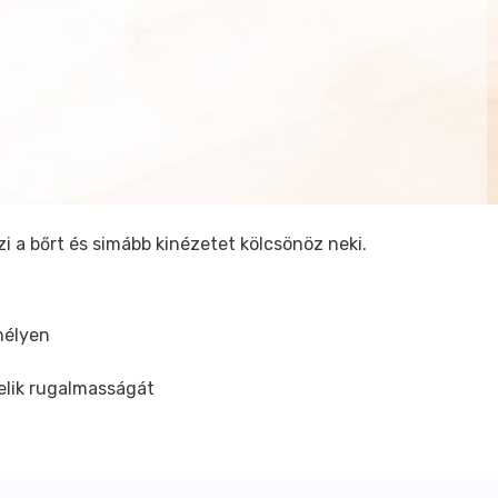
zi a bőrt és simább kinézetet kölcsönöz neki.
mélyen
velik rugalmasságát