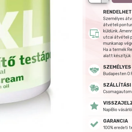
RENDELHET
Személyes átvé
átvételi pontun
küldünk. Amenn
utcai átvételi
munkanap végén
Ha a termék R
alatt készítjük
SZEMÉLYES
Budapesten 0 
SZÁLLÍTÁSI
Csomagautomat
VISSZAJEL
NapiBio vásárló
GARANCIA
100% eredeti 