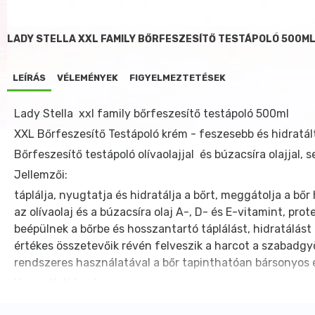
LADY STELLA XXL FAMILY BŐRFESZESÍTŐ TESTÁPOLÓ 500M
LEÍRÁS
VÉLEMÉNYEK
FIGYELMEZTETÉSEK
Lady Stella xxl family bőrfeszesítő testápoló 500ml
XXL Bőrfeszesítő Testápoló krém - feszesebb és hidratálta
Bőrfeszesítő testápoló olívaolajjal és búzacsíra olajjal, 
Jellemzői:
táplálja, nyugtatja és hidratálja a bőrt, meggátolja a bő
az olívaolaj és a búzacsíra olaj A-, D- és E-vitamint, p
beépülnek a bőrbe és hosszantartó táplálást, hidratálást
értékes összetevőik révén felveszik a harcot a szabadgyök
rendszeres használatával a bőr tapinthatóan bársonyos é
Használati tanács:
Alkalmazzuk a test egész felületén naponta, fürdés, nap