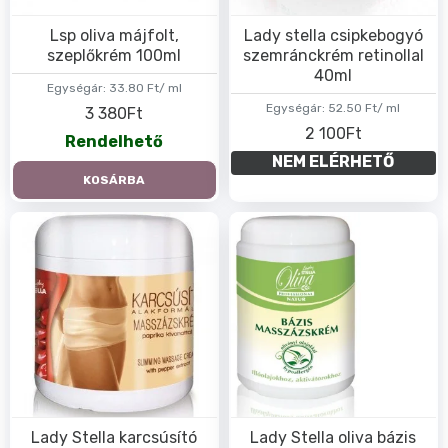
Lsp oliva májfolt,
Lady stella csipkebogyó
szeplőkrém 100ml
szemránckrém retinollal
40ml
Egységár:
33.80 Ft/ ml
Egységár:
52.50 Ft/ ml
3 380Ft
2 100Ft
Rendelhető
NEM ELÉRHETŐ
KOSÁRBA
Lady Stella karcsúsító
Lady Stella oliva bázis