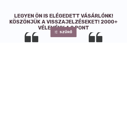
LEGYEN ÖN IS ELÉGEDETT VÁSÁRLÓNK!
KÖSZÖNJÜK A VISSZAJELZÉSEKET! 2000+
VÉLEMÉNY 4,9 PONT
SZŰRŐ
Gyors,korrekt kiszállítás,
Nagy választék, gyors
alapos csomagoás. A
kiszolgálás
kommunikáció is tökéletes,
és az árak is megfelelőek. Én
Zoltán
elégedett vagyok, ajánlom
másoknak is! Gratulálok,
további sok sikert kívánok!
Gabriella
INFORMÁCIÓK