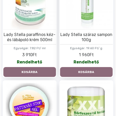
Lady Stella paraffinos kéz-
Lady Stella száraz sampon
és lábápoló krém 500ml
100g
Egységár:
7.82 Ft/ ml
Egységár:
19.60 Ft/ g
3 910Ft
1 960Ft
Rendelhető
Rendelhető
KOSÁRBA
KOSÁRBA