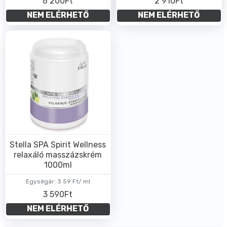
6 200Ft
2 910Ft
NEM ELÉRHETŐ
NEM ELÉRHETŐ
Stella SPA Spirit Wellness
relaxáló masszázskrém
1000ml
Egységár:
3.59 Ft/ ml
3 590Ft
NEM ELÉRHETŐ