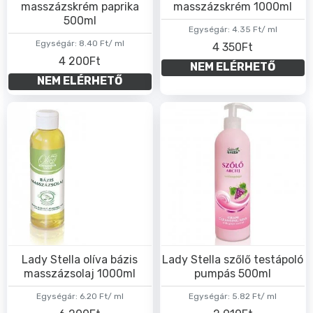
masszázskrém paprika
masszázskrém 1000ml
500ml
Egységár:
4.35 Ft/ ml
Egységár:
8.40 Ft/ ml
4 350Ft
4 200Ft
NEM ELÉRHETŐ
NEM ELÉRHETŐ
Lady Stella olíva bázis
Lady Stella szőlő testápoló
masszázsolaj 1000ml
pumpás 500ml
Egységár:
6.20 Ft/ ml
Egységár:
5.82 Ft/ ml