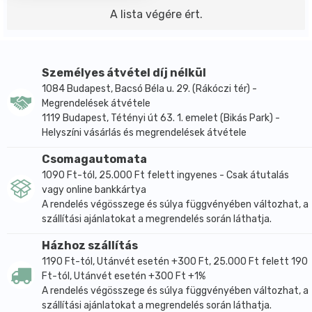
A lista végére ért.
Személyes átvétel díj nélkül
1084 Budapest, Bacsó Béla u. 29. (Rákóczi tér) -
Megrendelések átvétele
1119 Budapest, Tétényi út 63. 1. emelet (Bikás Park) -
Helyszíni vásárlás és megrendelések átvétele
Csomagautomata
1090 Ft-tól, 25.000 Ft felett ingyenes - Csak átutalás
vagy online bankkártya
A rendelés végösszege és súlya függvényében változhat, a
szállítási ajánlatokat a megrendelés során láthatja.
Házhoz szállítás
1190 Ft-tól, Utánvét esetén +300 Ft, 25.000 Ft felett 190
Ft-tól, Utánvét esetén +300 Ft +1%
A rendelés végösszege és súlya függvényében változhat, a
szállítási ajánlatokat a megrendelés során láthatja.