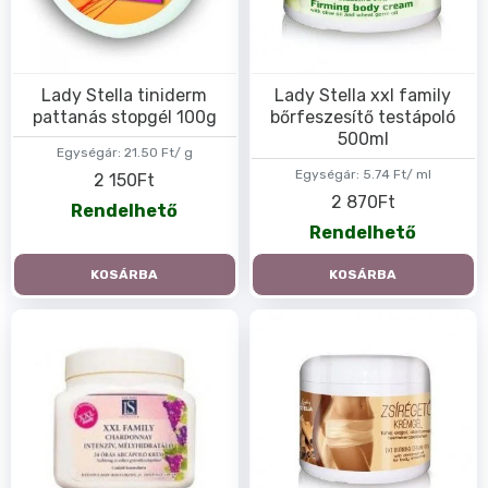
Lady Stella tiniderm
Lady Stella xxl family
pattanás stopgél 100g
bőrfeszesítő testápoló
500ml
Egységár:
21.50 Ft/ g
Egységár:
5.74 Ft/ ml
2 150Ft
2 870Ft
Rendelhető
Rendelhető
KOSÁRBA
KOSÁRBA