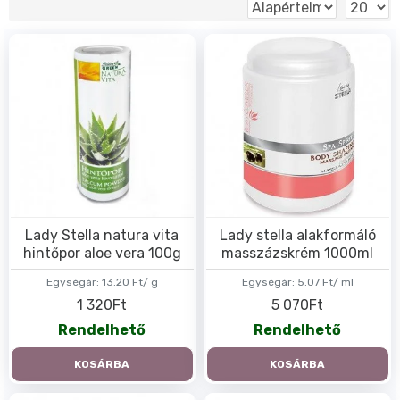
Lady Stella natura vita
Lady stella alakformáló
hintőpor aloe vera 100g
masszázskrém 1000ml
Egységár:
13.20 Ft/ g
Egységár:
5.07 Ft/ ml
1 320Ft
5 070Ft
Rendelhető
Rendelhető
KOSÁRBA
KOSÁRBA