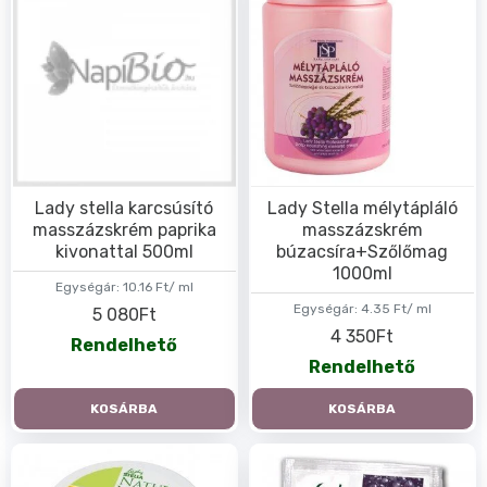
Lady stella karcsúsító
Lady Stella mélytápláló
masszázskrém paprika
masszázskrém
kivonattal 500ml
búzacsíra+Szőlőmag
1000ml
Egységár:
10.16 Ft/ ml
Egységár:
4.35 Ft/ ml
5 080Ft
4 350Ft
Rendelhető
Rendelhető
KOSÁRBA
KOSÁRBA