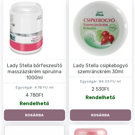
Lady Stella bőrfeszesítő
Lady Stella csipkebogyó
masszázskrém spirulina
szemránckrém 30ml
1000ml
Egységár:
84.33 Ft/ ml
Egységár:
4.78 Ft/ ml
2 530Ft
4 780Ft
Rendelhető
Rendelhető
KOSÁRBA
KOSÁRBA