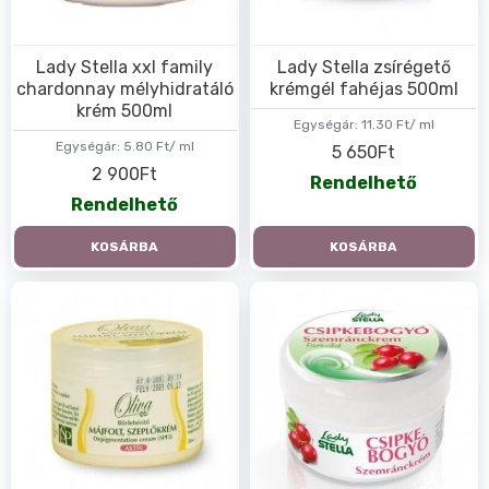
Lady Stella xxl family
Lady Stella zsírégető
chardonnay mélyhidratáló
krémgél fahéjas 500ml
krém 500ml
Egységár:
11.30 Ft/ ml
Egységár:
5.80 Ft/ ml
5 650Ft
2 900Ft
Rendelhető
Rendelhető
KOSÁRBA
KOSÁRBA