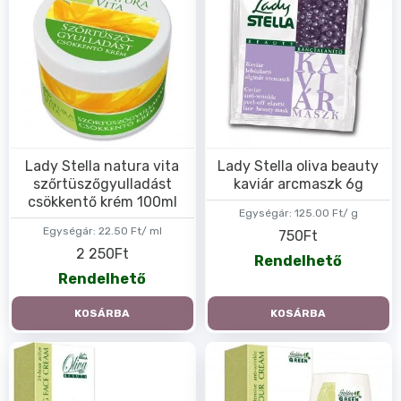
Lady Stella natura vita
Lady Stella oliva beauty
szőrtüszőgyulladást
kaviár arcmaszk 6g
csökkentő krém 100ml
Egységár:
125.00 Ft/ g
Egységár:
22.50 Ft/ ml
750Ft
2 250Ft
Rendelhető
Rendelhető
KOSÁRBA
KOSÁRBA