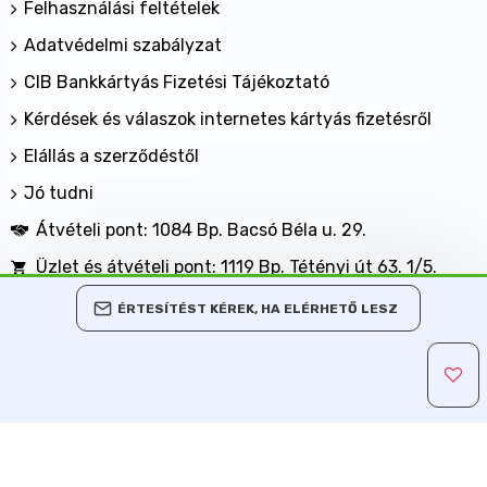
Felhasználási feltételek
Adatvédelmi szabályzat
CIB Bankkártyás Fizetési Tájékoztató
Kérdések és válaszok internetes kártyás fizetésről
Elállás a szerződéstől
Jó tudni
Átvételi pont: 1084 Bp. Bacsó Béla u. 29.
Üzlet és átvételi pont: 1119 Bp. Tétényi út 63. 1/5.
BANKKÁRTYÁVAL IS FIZETHET NÁLUNK!
ÉRTESÍTÉST KÉREK, HA ELÉRHETŐ LESZ
Minden jog fenntartva, MaxShopping Kft. 2013-2026
Árukereső.hu