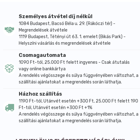
Személyes átvétel díj nélkül
1084 Budapest, Bacsó Béla u. 29. (Rákóczi tér) -
Megrendelések átvétele
1119 Budapest, Tétényi út 63. 1. emelet (Bikás Park) -
Helyszíni vásárlás és megrendelések átvétele
Csomagautomata
1090 Ft-tól, 25.000 Ft felett ingyenes - Csak átutalás
vagy online bankkártya
A rendelés végösszege és súlya függvényében változhat, a
szállítási ajánlatokat a megrendelés során láthatja.
Házhoz szállítás
1190 Ft-tól, Utánvét esetén +300 Ft, 25.000 Ft felett 190
Ft-tól, Utánvét esetén +300 Ft +1%
A rendelés végösszege és súlya függvényében változhat, a
szállítási ajánlatokat a megrendelés során láthatja.