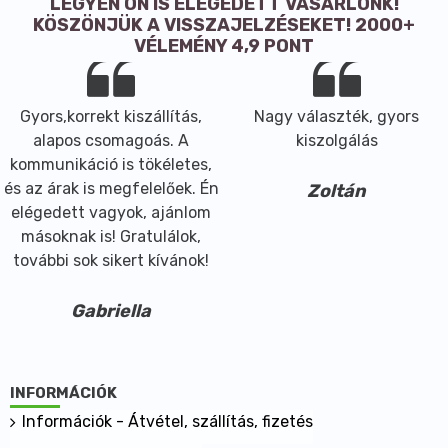
LEGYEN ÖN IS ELÉGEDETT VÁSÁRLÓNK!
KÖSZÖNJÜK A VISSZAJELZÉSEKET! 2000+
VÉLEMÉNY 4,9 PONT
Gyors,korrekt kiszállítás,
Nagy választék, gyors
alapos csomagoás. A
kiszolgálás
kommunikáció is tökéletes,
és az árak is megfelelőek. Én
Zoltán
elégedett vagyok, ajánlom
másoknak is! Gratulálok,
további sok sikert kívánok!
Gabriella
INFORMÁCIÓK
Információk - Átvétel, szállítás, fizetés