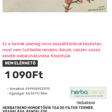
Ez a termék jelenleg nincs beszállítóinknál készleten,
most nem tud belőle rendelni. Kérjük, nézzen vissza
később webáruházunkba. Köszönjük.
NEM ELÉRHETŐ
1 090Ft
Vonalkód:
5999559531170
Egységár:
54.50 Ft/ filter
Herbatrend
HERBATREND HOMOKTÖVIS TEA 20 FILTER TERMÉK
VÁSÁRLÁSA, RENDELÉSE