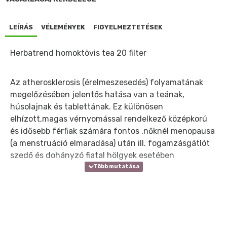
LEÍRÁS
VÉLEMÉNYEK
FIGYELMEZTETÉSEK
Herbatrend homoktövis tea 20 filter
Az atherosklerosis (érelmeszesedés) folyamatának
megelőzésében jelentős hatása van a teának,
húsolajnak és tablettának. Ez különösen
elhízott,magas vérnyomással rendelkező középkorú
és idősebb férfiak számára fontos ,nőknél menopausa
(a menstruáció elmaradása) után ill. fogamzásgátlót
szedő és dohányzó fiatal hölgyek esetében