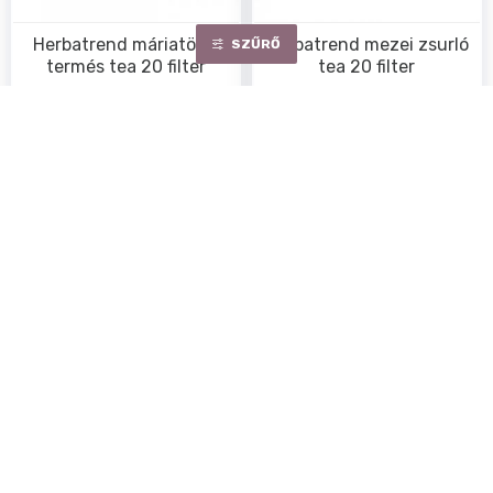
Herbatrend máriatövis
Herbatrend mezei zsurló
SZŰRŐ
termés tea 20 filter
tea 20 filter
Egységár:
25.00 Ft/ filter
Egységár:
26.00 Ft/ filter
500Ft
520Ft
NEM ELÉRHETŐ
NEM ELÉRHETŐ
Herbatrend orbáncfű tea
Herbatrend orvosi zsálya
20 filter
tea 20 filter