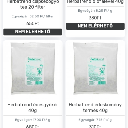
Herbatrend csipkebogyó
Herbatrend diófalevél 40g
tea 20 filter
Egységár:
8.25 Ft/ g
Egységár:
32.50 Ft/ filter
330Ft
650Ft
NEM ELÉRHETŐ
NEM ELÉRHETŐ
Herbatrend édesgyökér
Herbatrend édeskömény
40g
termés 40g
Egységár:
17.00 Ft/ g
Egységár:
7.75 Ft/ g
680Ft
310Ft