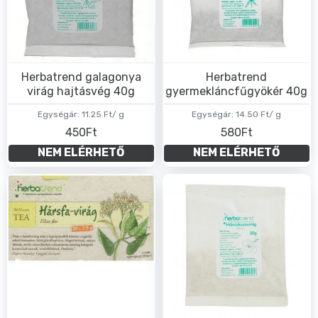
Herbatrend galagonya
Herbatrend
virág hajtásvég 40g
gyermekláncfűgyökér 40g
Egységár:
11.25 Ft/ g
Egységár:
14.50 Ft/ g
450Ft
580Ft
NEM ELÉRHETŐ
NEM ELÉRHETŐ