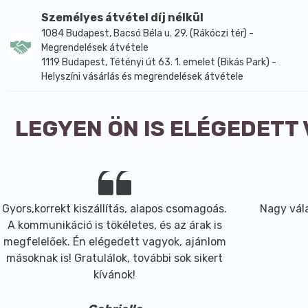
Személyes átvétel díj nélkül
1084 Budapest, Bacsó Béla u. 29. (Rákóczi tér) -
Megrendelések átvétele
1119 Budapest, Tétényi út 63. 1. emelet (Bikás Park) -
Helyszíni vásárlás és megrendelések átvétele
LEGYEN ÖN IS ELÉGEDETT
Gyors,korrekt kiszállítás, alapos csomagoás.
Nagy vála
A kommunikáció is tökéletes, és az árak is
megfelelőek. Én elégedett vagyok, ajánlom
másoknak is! Gratulálok, további sok sikert
kívánok!