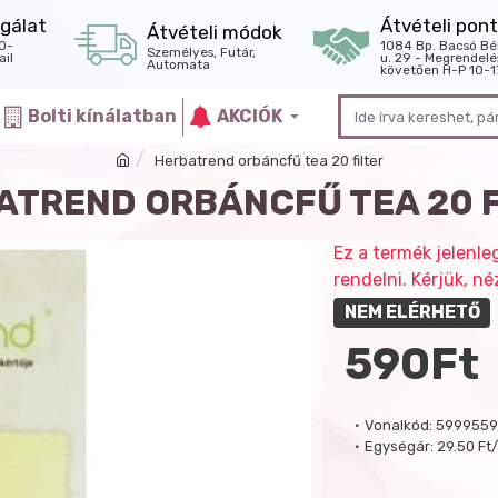
gálat
Átvételi pont
Átvételi módok
0-
1084 Bp. Bacsó Bé
Személyes, Futár,
il
u. 29 - Megrendelé
Automata
követően H-P 10-1
Bolti kínálatban
AKCIÓK
Herbatrend orbáncfű tea 20 filter
ATREND ORBÁNCFŰ TEA 20 F
Ez a termék jelenle
rendelni. Kérjük, 
NEM ELÉRHETŐ
590Ft
Vonalkód:
5999559
Egységár:
29.50 Ft/ 