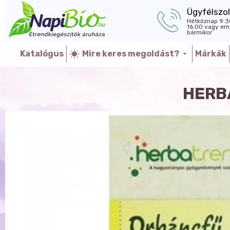
Ügyfélszol
Hétköznap 9:3
16:00 vagy ema
bármikor
Katalógus
Mire keres megoldást?
Márkák
HERB