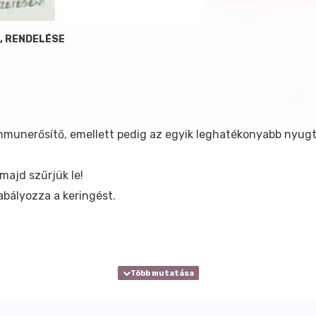
, RENDELÉSE
mmunerősítő, emellett pedig az egyik leghatékonyabb nyug
 majd szűrjük le!
bályozza a keringést.