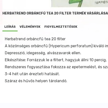
HERBATREND ORBÁNCFŰ TEA 20 FILTER TERMÉK VÁSÁRLÁSA
LEÍRÁS
VÉLEMÉNYEK
FIGYELMEZTETÉSEK
Herbatrend orbáncfű tea 20 filter
A közönséges orbáncfű (Hypericum perforatum) kiváló i
Depresszió, idegesség, alvászavarok ellen.
Elkészítése: Forrázzuk le a filtert, hagyjuk állni 10 percig,
Rendszeres fogyasztása fokozza az epetermelést, és sza
3-4 hét után érezteti hatását.
Száraz és hűvős helyen tárolandó.