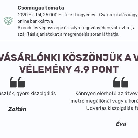
Csomagautomata
1090 Ft-tól, 25.000 Ft felett ingyenes - Csak átutalás vagy
online bankkártya
A rendelés végösszege és súlya függvényében változhat, a
szállítási ajánlatokat a megrendelés során láthatja.
 VÁSÁRLÓNK! KÖSZÖNJÜK A 
VÉLEMÉNY 4,9 PONT
szték, gyors kiszolgálás
Könnyen elérhető az átvev
metró megállónál vagy a körút
Udvarias kiszolgálás 
Zoltán
Éva