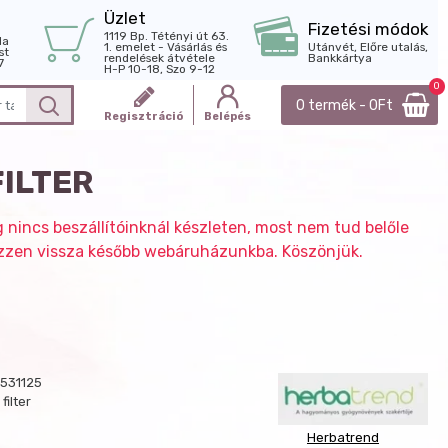
Üzlet
Fizetési módok
1119 Bp. Tétényi út 63.
la
1. emelet - Vásárlás és
Utánvét, Előre utalás,
st
rendelések átvétele
Bankkártya
7
H-P 10-18, Szo 9-12
0
0 termék - 0Ft
Regisztráció
Belépés
ILTER
g nincs beszállítóinknál készleten, most nem tud belőle
nézzen vissza később webáruházunkba. Köszönjük.
531125
filter
Herbatrend