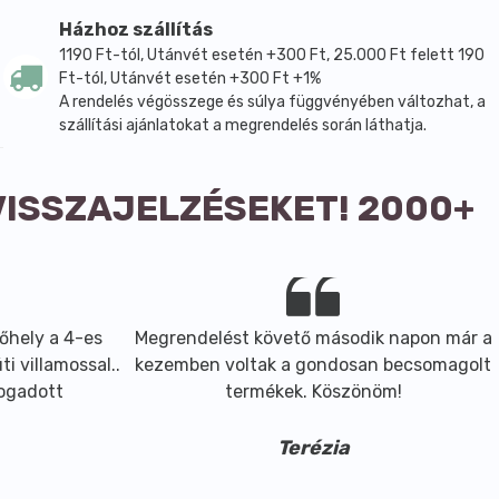
Házhoz szállítás
1190 Ft-tól, Utánvét esetén +300 Ft, 25.000 Ft felett 190
Ft-tól, Utánvét esetén +300 Ft +1%
A rendelés végösszege és súlya függvényében változhat, a
szállítási ajánlatokat a megrendelés során láthatja.
VISSZAJELZÉSEKET! 2000+
őhely a 4-es
Megrendelést követő második napon már a
i villamossal..
kezemben voltak a gondosan becsomagolt
fogadott
termékek. Köszönöm!
Terézia