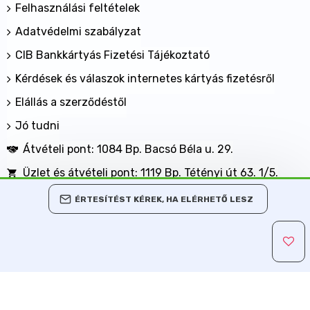
Felhasználási feltételek
Adatvédelmi szabályzat
CIB Bankkártyás Fizetési Tájékoztató
Kérdések és válaszok internetes kártyás fizetésről
Elállás a szerződéstől
Jó tudni
Átvételi pont: 1084 Bp. Bacsó Béla u. 29.
Üzlet és átvételi pont: 1119 Bp. Tétényi út 63. 1/5.
BANKKÁRTYÁVAL IS FIZETHET NÁLUNK!
ÉRTESÍTÉST KÉREK, HA ELÉRHETŐ LESZ
Minden jog fenntartva, MaxShopping Kft. 2013-2026
Árukereső.hu