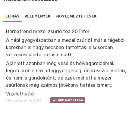
LEÍRÁS
VÉLEMÉNYEK
FIGYELMEZTETÉSEK
Herbatrend mezei zsurló tea 20 filter
A népi gyógyászatban a mezei zsúrlót már a régebbi
korokban is nagy becsben tartották, elsősorban
vérzéscsillapító hatása miatt.
Ajánlott azonban még vese és hólyagproblémák,
légúti problémák, ideggyengeség, depresszió esetén,
és nem is gondolnánk, de ezek mellett a mezei
zsúrlónak még számos jótékony hatása ismert:
Vizelethajtó
Vérzéscsillapító
Izzasztó
Helyreállítja az emésztést
Vértisztító
Salaktalanító