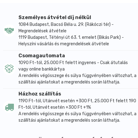
Gyógyítja a sebeket
Gargalizálva segít leküzdeni a mandulagyulladás, száj
nyálkahártyájának gyulladása, fogínyvérzés-, és
Személyes átvétel díj nélkül
gyulladás tüneteit
1084 Budapest, Bacsó Béla u. 29. (Rákóczi tér) -
Megrendelések átvétele
Segíti a vesemedence-gyulladás gyógyulását
1119 Budapest, Tétényi út 63. 1. emelet (Bikás Park) -
Gyógyír lehet hüvelyi fertőzések esetén
Helyszíni vásárlás és megrendelések átvétele
Mezei zsúrló tea elkészítése:
Csomagautomata
1 púpozott teáskanál mezei zsurlót egy edénybe
1090 Ft-tól, 25.000 Ft felett ingyenes - Csak átutalás
teszünk, majd leforrázzuk 250 ml vízzel. Leszűrés
vagy online bankkártya
előtt 15 percig állni hagyjuk. Naponta maximum
A rendelés végösszege és súlya függvényében változhat, a
három csészével fogyasszunk belőle, és minden
szállítási ajánlatokat a megrendelés során láthatja.
csésze tea után ajánlott inni egy pohár vizet.
Házhoz szállítás
Száraz és hűvős helyen tárolandó.
1190 Ft-tól, Utánvét esetén +300 Ft, 25.000 Ft felett 190
Ft-tól, Utánvét esetén +300 Ft +1%
A rendelés végösszege és súlya függvényében változhat, a
szállítási ajánlatokat a megrendelés során láthatja.