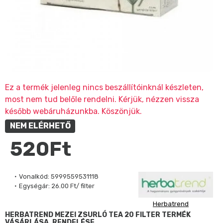
Ez a termék jelenleg nincs beszállítóinknál készleten,
most nem tud belőle rendelni. Kérjük, nézzen vissza
később webáruházunkba. Köszönjük.
NEM ELÉRHETŐ
520Ft
Vonalkód:
5999559531118
Egységár:
26.00 Ft/ filter
Herbatrend
HERBATREND MEZEI ZSURLÓ TEA 20 FILTER TERMÉK
VÁSÁRLÁSA, RENDELÉSE