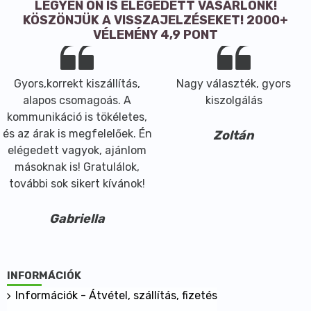
LEGYEN ÖN IS ELÉGEDETT VÁSÁRLÓNK!
KÖSZÖNJÜK A VISSZAJELZÉSEKET! 2000+
VÉLEMÉNY 4,9 PONT
Gyors,korrekt kiszállítás,
Nagy választék, gyors
alapos csomagoás. A
kiszolgálás
kommunikáció is tökéletes,
és az árak is megfelelőek. Én
Zoltán
elégedett vagyok, ajánlom
másoknak is! Gratulálok,
további sok sikert kívánok!
Gabriella
INFORMÁCIÓK
Információk - Átvétel, szállítás, fizetés