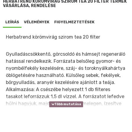
HERBATREND KÖRÖMVIRÁG SZIROM TEA 20 FILTER TERMÉK
VÁSÁRLÁSA, RENDELÉSE
LEÍRÁS
VÉLEMÉNYEK
FIGYELMEZTETÉSEK
Herbatrend körömvirág szirom tea 20 filter
Gyulladáscsökkentő, görcsoldó és hámsejt regeneráló
hatással rendelkezik. Forrázata belsőleg gyomor- és
nyombélfekély kezelésére, száj- és toroknyálkahártya
öblögetésére használható. Külsőleg sebek, fekélyek,
bőrgyulladás, aranyér kezelésére ajánlott a teája.
Alkalmazása: A csészébe helyezett 1 db filteres
tasakot leforrázzuk 1,5 dl vízzel. A forrázatot lefedve
hűlni hagyjuk, majd hidegen vagy melegen, ízesítve
vagy ízesítés nélkül fogyasztjuk.