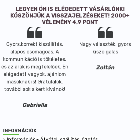
LEGYEN ÖN IS ELÉGEDETT VÁSÁRLÓNK!
KÖSZÖNJÜK A VISSZAJELZÉSEKET! 2000+
VÉLEMÉNY 4,9 PONT
Gyors,korrekt kiszállítás,
Nagy választék, gyors
alapos csomagoás. A
kiszolgálás
kommunikáció is tökéletes,
és az árak is megfelelőek. Én
Zoltán
elégedett vagyok, ajánlom
másoknak is! Gratulálok,
további sok sikert kívánok!
Gabriella
INFORMÁCIÓK
Információk - Átvétel, szállítás, fizetés