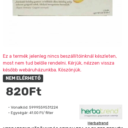
Ez a termék jelenleg nincs beszállítóinknál készleten,
most nem tud belőle rendelni. Kérjük, nézzen vissza
később webáruházunkba. Köszönjük.
NEM ELÉRHETŐ
820Ft
Vonalkód:
5999559531224
Egységár:
41.00 Ft/ filter
Herbatrend