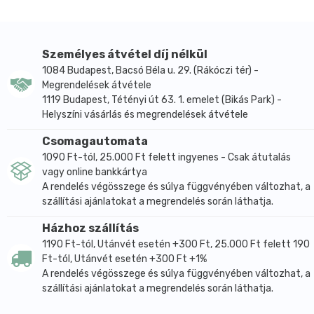
Személyes átvétel díj nélkül
1084 Budapest, Bacsó Béla u. 29. (Rákóczi tér) -
Megrendelések átvétele
1119 Budapest, Tétényi út 63. 1. emelet (Bikás Park) -
Helyszíni vásárlás és megrendelések átvétele
Csomagautomata
1090 Ft-tól, 25.000 Ft felett ingyenes - Csak átutalás
vagy online bankkártya
A rendelés végösszege és súlya függvényében változhat, a
szállítási ajánlatokat a megrendelés során láthatja.
Házhoz szállítás
1190 Ft-tól, Utánvét esetén +300 Ft, 25.000 Ft felett 190
Ft-tól, Utánvét esetén +300 Ft +1%
A rendelés végösszege és súlya függvényében változhat, a
szállítási ajánlatokat a megrendelés során láthatja.