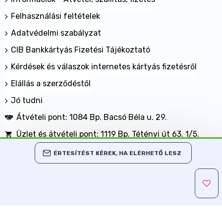
Felhasználási feltételek
Adatvédelmi szabályzat
CIB Bankkártyás Fizetési Tájékoztató
Kérdések és válaszok internetes kártyás fizetésről
Elállás a szerződéstől
Jó tudni
Átvételi pont: 1084 Bp. Bacsó Béla u. 29.
Üzlet és átvételi pont: 1119 Bp. Tétényi út 63. 1/5.
BANKKÁRTYÁVAL IS FIZETHET NÁLUNK!
ÉRTESÍTÉST KÉREK, HA ELÉRHETŐ LESZ
Minden jog fenntartva, MaxShopping Kft. 2013-2026
Árukereső.hu