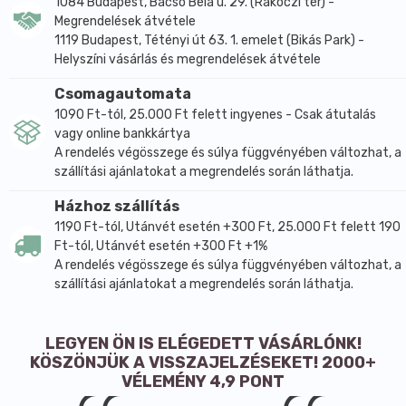
1084 Budapest, Bacsó Béla u. 29. (Rákóczi tér) -
a tea tetejéről, és csak ezután szűrjük le az egész
Megrendelések átvétele
teát.
1119 Budapest, Tétényi út 63. 1. emelet (Bikás Park) -
Száraz és hűvős helyen tárolandó.
Helyszíni vásárlás és megrendelések átvétele
Csomagautomata
1090 Ft-tól, 25.000 Ft felett ingyenes - Csak átutalás
vagy online bankkártya
A rendelés végösszege és súlya függvényében változhat, a
szállítási ajánlatokat a megrendelés során láthatja.
Házhoz szállítás
1190 Ft-tól, Utánvét esetén +300 Ft, 25.000 Ft felett 190
Ft-tól, Utánvét esetén +300 Ft +1%
A rendelés végösszege és súlya függvényében változhat, a
szállítási ajánlatokat a megrendelés során láthatja.
LEGYEN ÖN IS ELÉGEDETT VÁSÁRLÓNK!
KÖSZÖNJÜK A VISSZAJELZÉSEKET! 2000+
VÉLEMÉNY 4,9 PONT