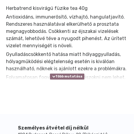
Herbatrend kisvirágú füzike tea 40g
Antioxidáns, immunerősítő, vízhajtó, hangulatjavító.
Rendszeres használatával elkerülhető a prosztata
megnagyobbodás. Csökkenti az éjszakai vizelések
számát, lehetővé téve a nyugodt pihenést. Az ürített
vizelet mennyiségét is növeli.
Gyulladáscsökkentő hatása miatt hólyaggyulladás,
hólyagműködési elégtelenség esetén is kiválóan
használható, nőknek is ajánlott ezekre a problémákra.
Folyamatosan fogyasztható, hozzászokni nem lehet.
Ismert káros mellékhatása nincs.
Elkészítés:
Egy csapott evőkanál (3 g) teafüvet 2,5 dl vízzel
forrázzon le, 15 perc után szűrje le. Ne használjon
fémszűrőt. Leszűrés előtt a tea tetején kialakult
színes hártyát, melyben sok hasznos hatóanyag van,
Személyes átvétel díj nélkül
egy kiskanállal leszedjük és megisszuk, vagy leisszuk