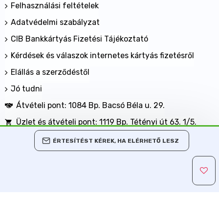
Felhasználási feltételek
Adatvédelmi szabályzat
CIB Bankkártyás Fizetési Tájékoztató
Kérdések és válaszok internetes kártyás fizetésről
Elállás a szerződéstől
Jó tudni
Átvételi pont: 1084 Bp. Bacsó Béla u. 29.
Üzlet és átvételi pont: 1119 Bp. Tétényi út 63. 1/5.
BANKKÁRTYÁVAL IS FIZETHET NÁLUNK!
ÉRTESÍTÉST KÉREK, HA ELÉRHETŐ LESZ
Minden jog fenntartva, MaxShopping Kft. 2013-2026
Árukereső.hu