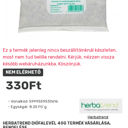
Ez a termék jelenleg nincs beszállítóinknál készleten,
most nem tud belőle rendelni. Kérjük, nézzen vissza
később webáruházunkba. Köszönjük.
NEM ELÉRHETŐ
330Ft
Vonalkód:
5999559530616
Egységár:
8.25 Ft/ g
Herbatrend
HERBATREND DIÓFALEVÉL 40G TERMÉK VÁSÁRLÁSA,
RENDELÉSE