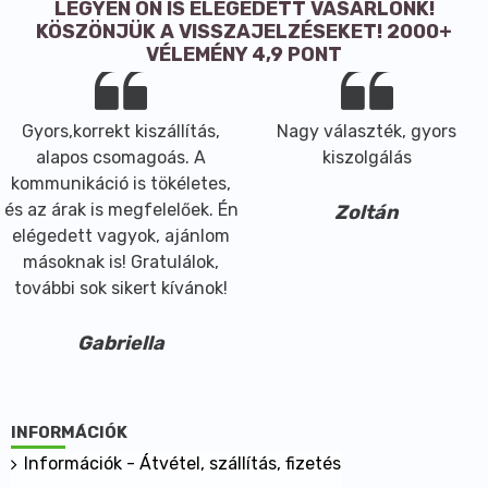
LEGYEN ÖN IS ELÉGEDETT VÁSÁRLÓNK!
KÖSZÖNJÜK A VISSZAJELZÉSEKET! 2000+
VÉLEMÉNY 4,9 PONT
Gyors,korrekt kiszállítás,
Nagy választék, gyors
alapos csomagoás. A
kiszolgálás
kommunikáció is tökéletes,
és az árak is megfelelőek. Én
Zoltán
elégedett vagyok, ajánlom
másoknak is! Gratulálok,
további sok sikert kívánok!
Gabriella
INFORMÁCIÓK
Információk - Átvétel, szállítás, fizetés