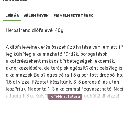
LEÍRÁS
VÉLEMÉNYEK
FIGYELMEZTETÉSEK
Herbatrend diófalevél 40g
A diófalevélnek er?s összehúzó hatása van, emiatt f?
leg küls?leg alkalmazható fürd?k, borogatások
alkotórészeként makacs b?rbetegségek (ekcémák,
akne) kezelésére, de terápiakiegészít?ként bels?leg is
alkalmazzák.Bels?leges célra 1,5 g porított drogból kb.
1,5 dl vízzel f?zetet készítünk. 3-5 perces állás után
lesz?rjük. Naponta 1-3 alkalommal fogyasztható. Napi
adagja 1-3 g. Küls?leges célra 5 g drogból 2 dl vízzel
készítenek f?zetet.