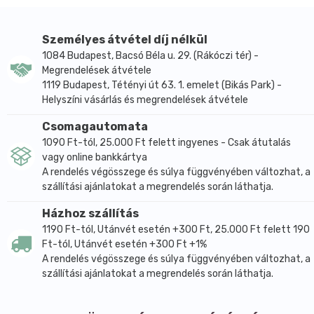
Személyes átvétel díj nélkül
1084 Budapest, Bacsó Béla u. 29. (Rákóczi tér) -
Megrendelések átvétele
1119 Budapest, Tétényi út 63. 1. emelet (Bikás Park) -
Helyszíni vásárlás és megrendelések átvétele
Csomagautomata
1090 Ft-tól, 25.000 Ft felett ingyenes - Csak átutalás
vagy online bankkártya
A rendelés végösszege és súlya függvényében változhat, a
szállítási ajánlatokat a megrendelés során láthatja.
Házhoz szállítás
1190 Ft-tól, Utánvét esetén +300 Ft, 25.000 Ft felett 190
Ft-tól, Utánvét esetén +300 Ft +1%
A rendelés végösszege és súlya függvényében változhat, a
szállítási ajánlatokat a megrendelés során láthatja.