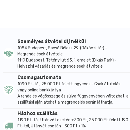
A gyógynövények táplálják a hajat és hozzátapadnak
a pórusos felületekhez, így védve a haj szerkezetét.
A panthenol szabályozza a haj nedvességtartalmát,
kondicionálja és védi is azt.
A Biotin (azaz H-vitamin) dúsabbá, egészségesebbé
teszi a hajat, megelőzi a hajtöredezést és az erőteljes
Személyes átvétel díj nélkül
hajhullást.
1084 Budapest, Bacsó Béla u. 29. (Rákóczi tér) -
A Resorcinol gondoskodik a meleg színek
Megrendelések átvétele
létrehozásáról.
1119 Budapest, Tétényi út 63. 1. emelet (Bikás Park) -
Helyszíni vásárlás és megrendelések átvétele
A napraforgó-kivonat megvédi a haj szerkezetét, és
megelőzi az UV hatásnak kitett haj kifakulását.
Csomagautomata
A henna fényessé teszi a hajat, regenerál, véd,
1090 Ft-tól, 25.000 Ft felett ingyenes - Csak átutalás
színez, táplál és gyógyít, de ha bizonyítottan káros
vagy online bankkártya
anyagokkal vegyítik, e jótékony hatások
A rendelés végösszege és súlya függvényében változhat, a
eltörpülhetnek az okozott kár mellett.
szállítási ajánlatokat a megrendelés során láthatja.
A Hennaplus tartós krémhajfesték intenzív, tartós
Házhoz szállítás
hajszínt eredményez, az ősz hajszála 100%-os
1190 Ft-tól, Utánvét esetén +300 Ft, 25.000 Ft felett 190
elfedésével, és a haj maximális védelmével és
Ft-tól, Utánvét esetén +300 Ft +1%