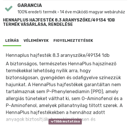
GARANCIA
100% eredeti termék • 14 éve működő magyar webáruház
HENNAPLUS HAJFESTÉK 8.3 ARANYSZŐKE/49134 1DB
TERMÉK VÁSÁRLÁSA, RENDELÉSE
LEÍRÁS
VÉLEMÉNYEK
FIGYELMEZTETÉSEK
Hennaplus hajfesték 8.3 aranyszőke/49134 1db
A biztonságos, természetes HennaPlus hajszínező
termékekkel lehetőség nyílik arra, hogy
biztonságosan, gyengéden és odafigyelve színezzük
hajunkat. A HennaPlus hajfestékek garantáltan nem
tartalmaznak sem P-Phenylenediamin (PPD), amely
allergiás tüneteket válthat ki, sem O-Aminofenol és a
P-Aminofenol, amelyek pillanatnyilag tiltott szerek. A
HennaPlus hajfestékekben a hennához adott
anyagok biztosítják, hogy kíméletesen és
biztonságosan festhessük hajunkat.