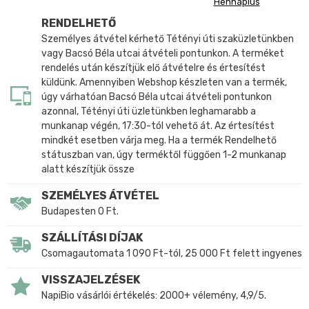
Hennaplus
RENDELHETŐ
Személyes átvétel kérhető Tétényi úti szaküzletünkben
vagy Bacsó Béla utcai átvételi pontunkon. A terméket
rendelés után készítjük elő átvételre és értesítést
küldünk. Amennyiben Webshop készleten van a termék,
úgy várhatóan Bacsó Béla utcai átvételi pontunkon
azonnal, Tétényi úti üzletünkben leghamarabb a
munkanap végén, 17:30-tól vehető át. Az értesítést
mindkét esetben várja meg. Ha a termék Rendelhető
státuszban van, úgy terméktől függően 1-2 munkanap
alatt készítjük össze
SZEMÉLYES ÁTVÉTEL
Budapesten 0 Ft.
SZÁLLÍTÁSI DÍJAK
Csomagautomata 1 090 Ft-tól, 25 000 Ft felett ingyenes
VISSZAJELZÉSEK
NapiBio vásárlói értékelés: 2000+ vélemény, 4,9/5.