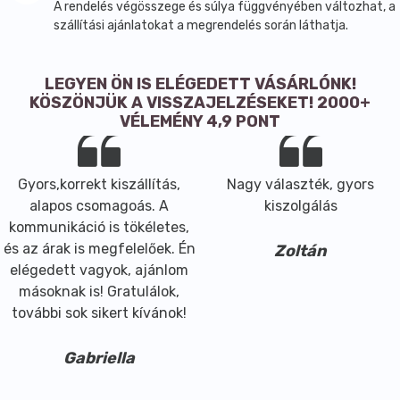
ápolásával. Tartóssága: 3 hónap. Az extra tápláló
A rendelés végösszege és súlya függvényében változhat, a
formula számos minősített organikus és kondícionáló
szállítási ajánlatokat a megrendelés során láthatja.
összetevővel gazdagított (például napraforgómag-
kivonat, Rooibos, zöld tea, ginzeng, komló, kamilla és
LEGYEN ÖN IS ELÉGEDETT VÁSÁRLÓNK!
rozmaring) az egészséges, fényes és selymesen puha
KÖSZÖNJÜK A VISSZAJELZÉSEKET! 2000+
hajért. Jelentősen meghosszabbítják a szín
VÉLEMÉNY 4,9 PONT
tartósságát, erősítik a haj szerkezetét és védik a
színét az UV sugárzással szemben. Élvezze az
intenzív színeket még tovább!
Gyors,korrekt kiszállítás,
Nagy választék, gyors
A legkorszerűbb technológia segítségével a
alapos csomagoás. A
kiszolgálás
Hennaplus képes a piacon lévő legalacsonyabb
kommunikáció is tökéletes,
ammóniatartalmú krémhajfesték előállítására,
és az árak is megfelelőek. Én
Zoltán
miközben biztosítja az optimális színeredményt. Akár
elégedett vagyok, ajánlom
a többi Hennaplus festék, a tartós hajfesték sem
másoknak is! Gratulálok,
tartalmaz P- Fenilenediamint, (amely a hajfestés
további sok sikert kívánok!
során fellépő irritációk és allergiás reakciók
legelterjedtebb forrása.) Finom, természetet idéző
Gabriella
illata allergiát okozó illatanyagok, ftalátok, vagy
pézsmavegyületek nélkül lett megalkotva. Ez az