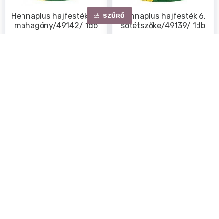
Hennaplus hajfesték 5.5
Hennaplus hajfesték 6.
SZŰRŐ
mahagóny/49142/ 1db
sötétszőke/49139/ 1db
Egységár:
5190.00 Ft/ db
Egységár:
5190.00 Ft/ db
5 190Ft
5 190Ft
NEM ELÉRHETŐ
NEM ELÉRHETŐ
Hennaplus hajfesték 6.35
Hennaplus hajfesték 7.54
mogyoró/49140/ 1db
tejes kávé 1db
Egységár:
5190.00 Ft/ db
Egységár:
5190.00 Ft/ db