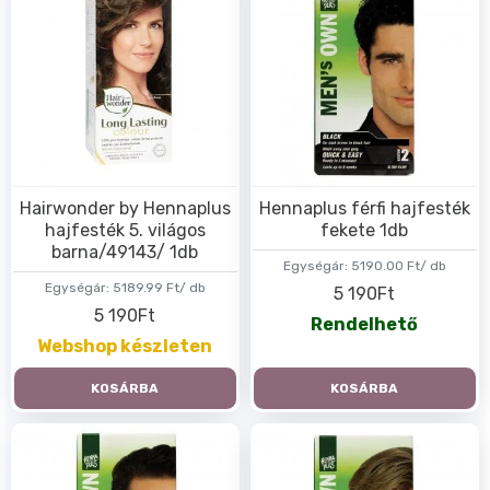
Hairwonder by Hennaplus
Hennaplus férfi hajfesték
hajfesték 5. világos
fekete 1db
barna/49143/ 1db
Egységár:
5190.00 Ft/ db
Egységár:
5189.99 Ft/ db
5 190Ft
5 190Ft
Rendelhető
Webshop készleten
KOSÁRBA
KOSÁRBA