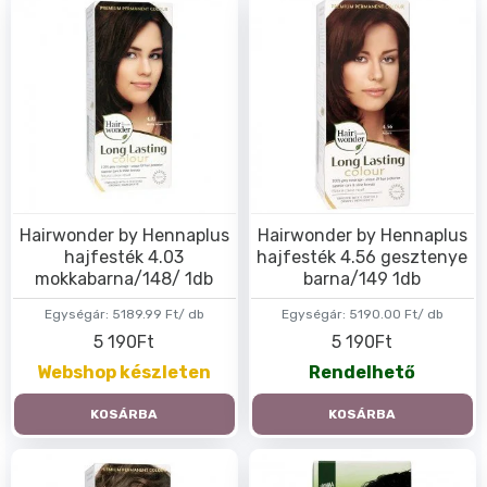
Hairwonder by Hennaplus
Hairwonder by Hennaplus
hajfesték 4.03
hajfesték 4.56 gesztenye
mokkabarna/148/ 1db
barna/149 1db
Egységár:
5189.99 Ft/ db
Egységár:
5190.00 Ft/ db
5 190Ft
5 190Ft
Webshop készleten
Rendelhető
KOSÁRBA
KOSÁRBA