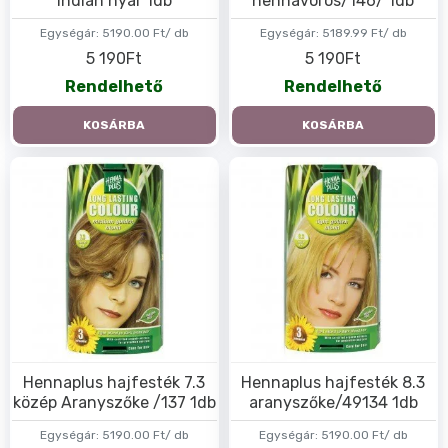
indián nyár 1db
hennavörös/146/ 1db
Egységár:
5190.00 Ft/ db
Egységár:
5189.99 Ft/ db
5 190Ft
5 190Ft
Rendelhető
Rendelhető
KOSÁRBA
KOSÁRBA
Hennaplus hajfesték 7.3
Hennaplus hajfesték 8.3
közép Aranyszőke /137 1db
aranyszőke/49134 1db
Egységár:
5190.00 Ft/ db
Egységár:
5190.00 Ft/ db