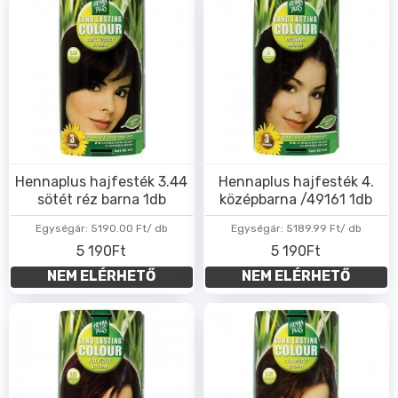
Hennaplus hajfesték 3.44
Hennaplus hajfesték 4.
sötét réz barna 1db
középbarna /49161 1db
Egységár:
5190.00 Ft/ db
Egységár:
5189.99 Ft/ db
5 190Ft
5 190Ft
NEM ELÉRHETŐ
NEM ELÉRHETŐ