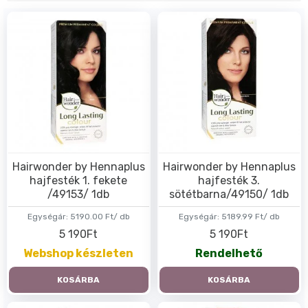
Hairwonder by Hennaplus
Hairwonder by Hennaplus
hajfesték 1. fekete
hajfesték 3.
/49153/ 1db
sötétbarna/49150/ 1db
Egységár:
5190.00 Ft/ db
Egységár:
5189.99 Ft/ db
5 190Ft
5 190Ft
Webshop készleten
Rendelhető
KOSÁRBA
KOSÁRBA