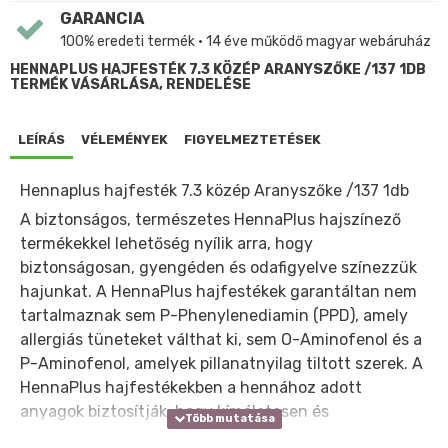
GARANCIA
100% eredeti termék • 14 éve működő magyar webáruház
HENNAPLUS HAJFESTÉK 7.3 KÖZÉP ARANYSZŐKE /137 1DB
TERMÉK VÁSÁRLÁSA, RENDELÉSE
LEÍRÁS
VÉLEMÉNYEK
FIGYELMEZTETÉSEK
Hennaplus hajfesték 7.3 közép Aranyszőke /137 1db
A biztonságos, természetes HennaPlus hajszínező
termékekkel lehetőség nyílik arra, hogy
biztonságosan, gyengéden és odafigyelve színezzük
hajunkat. A HennaPlus hajfestékek garantáltan nem
tartalmaznak sem P-Phenylenediamin (PPD), amely
allergiás tüneteket válthat ki, sem O-Aminofenol és a
P-Aminofenol, amelyek pillanatnyilag tiltott szerek. A
HennaPlus hajfestékekben a hennához adott
anyagok biztosítják, hogy kíméletesen és
biztonságosan festhessük hajunkat.