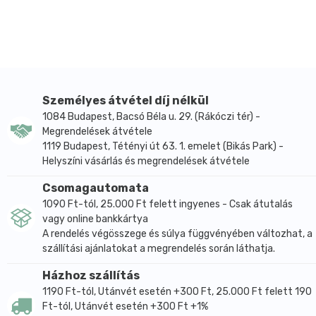
A gyógynövények táplálják a hajat és hozzátapadnak
a pórusos felületekhez, így védve a haj szerkezetét.
A panthenol szabályozza a haj nedvességtartalmát,
kondicionálja és védi is azt.
A Biotin (azaz H-vitamin) dúsabbá, egészségesebbé
teszi a hajat, megelőzi a hajtöredezést és az erőteljes
Személyes átvétel díj nélkül
hajhullást.
1084 Budapest, Bacsó Béla u. 29. (Rákóczi tér) -
A Resorcinol gondoskodik a meleg színek
Megrendelések átvétele
létrehozásáról.
1119 Budapest, Tétényi út 63. 1. emelet (Bikás Park) -
Helyszíni vásárlás és megrendelések átvétele
A napraforgó-kivonat megvédi a haj szerkezetét, és
megelőzi az UV hatásnak kitett haj kifakulását.
Csomagautomata
A henna fényessé teszi a hajat, regenerál, véd,
1090 Ft-tól, 25.000 Ft felett ingyenes - Csak átutalás
színez, táplál és gyógyít, de ha bizonyítottan káros
vagy online bankkártya
anyagokkal vegyítik, e jótékony hatások
A rendelés végösszege és súlya függvényében változhat, a
eltörpülhetnek az okozott kár mellett.
szállítási ajánlatokat a megrendelés során láthatja.
A Hennaplus tartós krémhajfesték intenzív, tartós
Házhoz szállítás
hajszínt eredményez, az ősz hajszála 100%-os
1190 Ft-tól, Utánvét esetén +300 Ft, 25.000 Ft felett 190
elfedésével, és a haj maximális védelmével és
Ft-tól, Utánvét esetén +300 Ft +1%