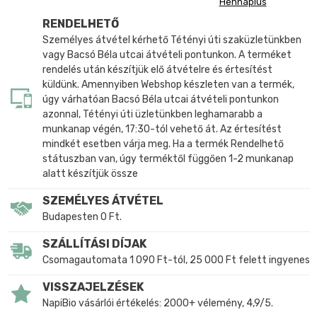
Hennaplus
RENDELHETŐ
Személyes átvétel kérhető Tétényi úti szaküzletünkben
vagy Bacsó Béla utcai átvételi pontunkon. A terméket
rendelés után készítjük elő átvételre és értesítést
küldünk. Amennyiben Webshop készleten van a termék,
úgy várhatóan Bacsó Béla utcai átvételi pontunkon
azonnal, Tétényi úti üzletünkben leghamarabb a
munkanap végén, 17:30-tól vehető át. Az értesítést
mindkét esetben várja meg. Ha a termék Rendelhető
státuszban van, úgy terméktől függően 1-2 munkanap
alatt készítjük össze
SZEMÉLYES ÁTVÉTEL
Budapesten 0 Ft.
SZÁLLÍTÁSI DÍJAK
Csomagautomata 1 090 Ft-tól, 25 000 Ft felett ingyenes
VISSZAJELZÉSEK
NapiBio vásárlói értékelés: 2000+ vélemény, 4,9/5.