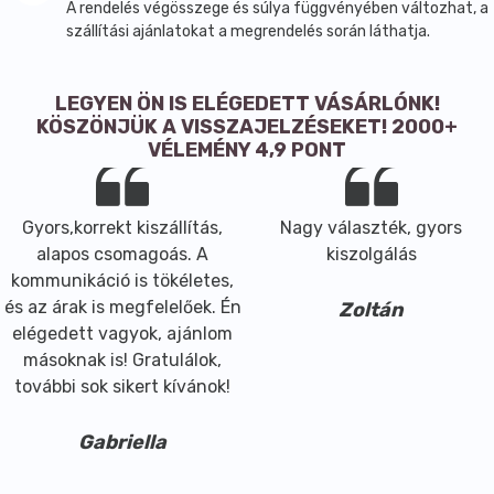
ápolásával. Tartóssága: 3 hónap. Az extra tápláló
A rendelés végösszege és súlya függvényében változhat, a
formula számos minősített organikus és kondícionáló
szállítási ajánlatokat a megrendelés során láthatja.
összetevővel gazdagított (például napraforgómag-
kivonat, Rooibos, zöld tea, ginzeng, komló, kamilla és
LEGYEN ÖN IS ELÉGEDETT VÁSÁRLÓNK!
rozmaring) az egészséges, fényes és selymesen puha
KÖSZÖNJÜK A VISSZAJELZÉSEKET! 2000+
hajért. Jelentősen meghosszabbítják a szín
VÉLEMÉNY 4,9 PONT
tartósságát, erősítik a haj szerkezetét és védik a
színét az UV sugárzással szemben. Élvezze az
intenzív színeket még tovább!
Gyors,korrekt kiszállítás,
Nagy választék, gyors
A legkorszerűbb technológia segítségével a
alapos csomagoás. A
kiszolgálás
Hennaplus képes a piacon lévő legalacsonyabb
kommunikáció is tökéletes,
ammóniatartalmú krémhajfesték előállítására,
és az árak is megfelelőek. Én
Zoltán
miközben biztosítja az optimális színeredményt. Akár
elégedett vagyok, ajánlom
a többi Hennaplus festék, a tartós hajfesték sem
másoknak is! Gratulálok,
tartalmaz P- Fenilenediamint, (amely a hajfestés
további sok sikert kívánok!
során fellépő irritációk és allergiás reakciók
legelterjedtebb forrása.) Finom, természetet idéző
Gabriella
illata allergiát okozó illatanyagok, ftalátok, vagy
pézsmavegyületek nélkül lett megalkotva. Ez az