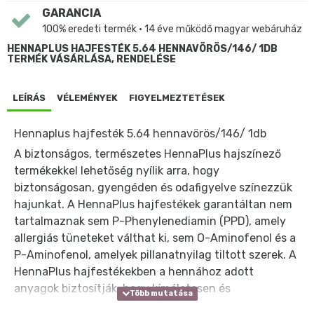
GARANCIA
100% eredeti termék • 14 éve működő magyar webáruház
HENNAPLUS HAJFESTÉK 5.64 HENNAVÖRÖS/146/ 1DB
TERMÉK VÁSÁRLÁSA, RENDELÉSE
LEÍRÁS
VÉLEMÉNYEK
FIGYELMEZTETÉSEK
Hennaplus hajfesték 5.64 hennavörös/146/ 1db
A biztonságos, természetes HennaPlus hajszínező
termékekkel lehetőség nyílik arra, hogy
biztonságosan, gyengéden és odafigyelve színezzük
hajunkat. A HennaPlus hajfestékek garantáltan nem
tartalmaznak sem P-Phenylenediamin (PPD), amely
allergiás tüneteket válthat ki, sem O-Aminofenol és a
P-Aminofenol, amelyek pillanatnyilag tiltott szerek. A
HennaPlus hajfestékekben a hennához adott
anyagok biztosítják, hogy kíméletesen és
biztonságosan festhessük hajunkat.