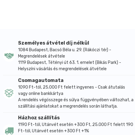
A gyógynövények táplálják a hajat és hozzátapadnak
a pórusos felületekhez, így védve a haj szerkezetét.
A panthenol szabályozza a haj nedvességtartalmát,
kondicionálja és védi is azt.
A Biotin (azaz H-vitamin) dúsabbá, egészségesebbé
teszi a hajat, megelőzi a hajtöredezést és az erőteljes
Személyes átvétel díj nélkül
hajhullást.
1084 Budapest, Bacsó Béla u. 29. (Rákóczi tér) -
A Resorcinol gondoskodik a meleg színek
Megrendelések átvétele
létrehozásáról.
1119 Budapest, Tétényi út 63. 1. emelet (Bikás Park) -
Helyszíni vásárlás és megrendelések átvétele
A napraforgó-kivonat megvédi a haj szerkezetét, és
megelőzi az UV hatásnak kitett haj kifakulását.
Csomagautomata
A henna fényessé teszi a hajat, regenerál, véd,
1090 Ft-tól, 25.000 Ft felett ingyenes - Csak átutalás
színez, táplál és gyógyít, de ha bizonyítottan káros
vagy online bankkártya
anyagokkal vegyítik, e jótékony hatások
A rendelés végösszege és súlya függvényében változhat, a
eltörpülhetnek az okozott kár mellett.
szállítási ajánlatokat a megrendelés során láthatja.
A Hennaplus tartós krémhajfesték intenzív, tartós
Házhoz szállítás
hajszínt eredményez, az ősz hajszála 100%-os
1190 Ft-tól, Utánvét esetén +300 Ft, 25.000 Ft felett 190
elfedésével, és a haj maximális védelmével és
Ft-tól, Utánvét esetén +300 Ft +1%