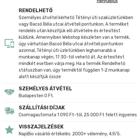
Hennaplus
RENDELHETŐ
Személyes átvétel kérhető Tétényi úti szaküzletünkben
vagy Bacsó Béla utcai átvételi pontunkon. A terméket
rendelés után készítjük elő átvételre és értesítést
küldünk. Amennyiben Webshop készleten van a termék,
úgy várhatóan Bacsó Béla utcai átvételi pontunkon
azonnal, Tétényi úti üzletünkben leghamarabb a
munkanap végén, 17:30-tól vehető át. Az értesítést
mindkét esetben várja meg. Ha a termék Rendelhető
státuszban van, úgy terméktől függően 1-2 munkanap
alatt készítjük össze
SZEMÉLYES ÁTVÉTEL
Budapesten 0 Ft.
SZÁLLÍTÁSI DÍJAK
Csomagautomata 1 090 Ft-tól, 25 000 Ft felett ingyenes
VISSZAJELZÉSEK
NapiBio vásárlói értékelés: 2000+ vélemény, 4,9/5.