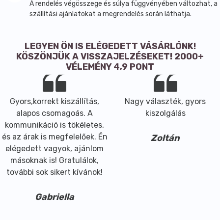
ápolásával. Tartóssága: 3 hónap. Az extra tápláló
A rendelés végösszege és súlya függvényében változhat, a
formula számos minősített organikus és kondícionáló
szállítási ajánlatokat a megrendelés során láthatja.
összetevővel gazdagított (például napraforgómag-
kivonat, Rooibos, zöld tea, ginzeng, komló, kamilla és
LEGYEN ÖN IS ELÉGEDETT VÁSÁRLÓNK!
rozmaring) az egészséges, fényes és selymesen puha
KÖSZÖNJÜK A VISSZAJELZÉSEKET! 2000+
hajért. Jelentősen meghosszabbítják a szín
VÉLEMÉNY 4,9 PONT
tartósságát, erősítik a haj szerkezetét és védik a
színét az UV sugárzással szemben. Élvezze az
intenzív színeket még tovább!
Gyors,korrekt kiszállítás,
Nagy választék, gyors
A legkorszerűbb technológia segítségével a
alapos csomagoás. A
kiszolgálás
Hennaplus képes a piacon lévő legalacsonyabb
kommunikáció is tökéletes,
ammóniatartalmú krémhajfesték előállítására,
és az árak is megfelelőek. Én
Zoltán
miközben biztosítja az optimális színeredményt. Akár
elégedett vagyok, ajánlom
a többi Hennaplus festék, a tartós hajfesték sem
másoknak is! Gratulálok,
tartalmaz P- Fenilenediamint, (amely a hajfestés
további sok sikert kívánok!
során fellépő irritációk és allergiás reakciók
legelterjedtebb forrása.) Finom, természetet idéző
Gabriella
illata allergiát okozó illatanyagok, ftalátok, vagy
pézsmavegyületek nélkül lett megalkotva. Ez az