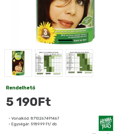
Rendelhető
5 190Ft
Vonalkód:
8710267491467
Egységár:
5189.99 Ft/ db