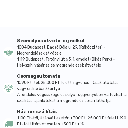
biztonságosan festhessük hajunkat.
A gyógynövények táplálják a hajat és hozzátapadnak
a pórusos felületekhez, így védve a haj szerkezetét.
A panthenol szabályozza a haj nedvességtartalmát,
kondicionálja és védi is azt.
A Biotin (azaz H-vitamin) dúsabbá, egészségesebbé
Személyes átvétel díj nélkül
teszi a hajat, megelőzi a hajtöredezést és az erőteljes
1084 Budapest, Bacsó Béla u. 29. (Rákóczi tér) -
hajhullást.
Megrendelések átvétele
A Resorcinol gondoskodik a meleg színek
1119 Budapest, Tétényi út 63. 1. emelet (Bikás Park) -
Helyszíni vásárlás és megrendelések átvétele
létrehozásáról.
A napraforgó-kivonat megvédi a haj szerkezetét, és
Csomagautomata
megelőzi az UV hatásnak kitett haj kifakulását.
1090 Ft-tól, 25.000 Ft felett ingyenes - Csak átutalás
A henna fényessé teszi a hajat, regenerál, véd,
vagy online bankkártya
színez, táplál és gyógyít, de ha bizonyítottan káros
A rendelés végösszege és súlya függvényében változhat, a
anyagokkal vegyítik, e jótékony hatások
szállítási ajánlatokat a megrendelés során láthatja.
eltörpülhetnek az okozott kár mellett.
Házhoz szállítás
A Hennaplus tartós krémhajfesték intenzív, tartós
1190 Ft-tól, Utánvét esetén +300 Ft, 25.000 Ft felett 190
hajszínt eredményez, az ősz hajszála 100%-os
Ft-tól, Utánvét esetén +300 Ft +1%