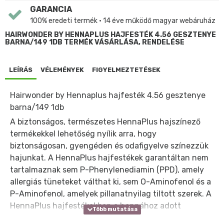
GARANCIA
100% eredeti termék • 14 éve működő magyar webáruház
HAIRWONDER BY HENNAPLUS HAJFESTÉK 4.56 GESZTENYE
BARNA/149 1DB TERMÉK VÁSÁRLÁSA, RENDELÉSE
LEÍRÁS
VÉLEMÉNYEK
FIGYELMEZTETÉSEK
Hairwonder by Hennaplus hajfesték 4.56 gesztenye
barna/149 1db
A biztonságos, természetes HennaPlus hajszínező
termékekkel lehetőség nyílik arra, hogy
biztonságosan, gyengéden és odafigyelve színezzük
hajunkat. A HennaPlus hajfestékek garantáltan nem
tartalmaznak sem P-Phenylenediamin (PPD), amely
allergiás tüneteket válthat ki, sem O-Aminofenol és a
P-Aminofenol, amelyek pillanatnyilag tiltott szerek. A
HennaPlus hajfestékekben a hennához adott
anyagok biztosítják, hogy kíméletesen és