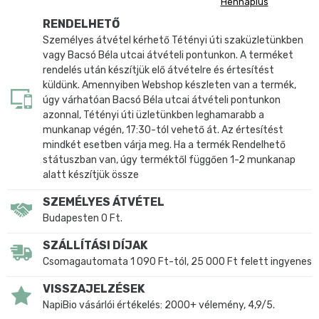
Hennaplus
RENDELHETŐ
Személyes átvétel kérhető Tétényi úti szaküzletünkben
vagy Bacsó Béla utcai átvételi pontunkon. A terméket
rendelés után készítjük elő átvételre és értesítést
küldünk. Amennyiben Webshop készleten van a termék,
úgy várhatóan Bacsó Béla utcai átvételi pontunkon
azonnal, Tétényi úti üzletünkben leghamarabb a
munkanap végén, 17:30-tól vehető át. Az értesítést
mindkét esetben várja meg. Ha a termék Rendelhető
státuszban van, úgy terméktől függően 1-2 munkanap
alatt készítjük össze
SZEMÉLYES ÁTVÉTEL
Budapesten 0 Ft.
SZÁLLÍTÁSI DÍJAK
Csomagautomata 1 090 Ft-tól, 25 000 Ft felett ingyenes
VISSZAJELZÉSEK
NapiBio vásárlói értékelés: 2000+ vélemény, 4,9/5.