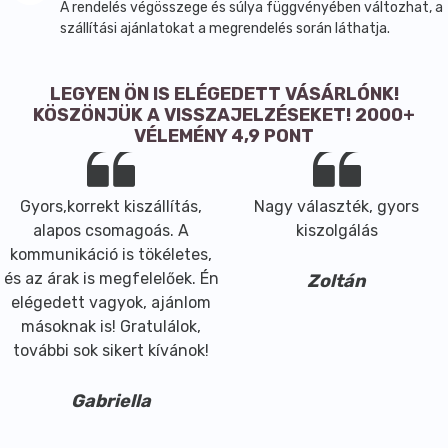
elfedésével, és a haj maximális védelmével és
A rendelés végösszege és súlya függvényében változhat, a
ápolásával. Tartóssága: 3 hónap. Az extra tápláló
szállítási ajánlatokat a megrendelés során láthatja.
formula számos minősített organikus és kondícionáló
összetevővel gazdagított (például napraforgómag-
LEGYEN ÖN IS ELÉGEDETT VÁSÁRLÓNK!
kivonat, Rooibos, zöld tea, ginzeng, komló, kamilla és
KÖSZÖNJÜK A VISSZAJELZÉSEKET! 2000+
rozmaring) az egészséges, fényes és selymesen puha
VÉLEMÉNY 4,9 PONT
hajért. Jelentősen meghosszabbítják a szín
tartósságát, erősítik a haj szerkezetét és védik a
színét az UV sugárzással szemben. Élvezze az
Gyors,korrekt kiszállítás,
Nagy választék, gyors
intenzív színeket még tovább!
alapos csomagoás. A
kiszolgálás
A legkorszerűbb technológia segítségével a
kommunikáció is tökéletes,
Hennaplus képes a piacon lévő legalacsonyabb
és az árak is megfelelőek. Én
Zoltán
ammóniatartalmú krémhajfesték előállítására,
elégedett vagyok, ajánlom
miközben biztosítja az optimális színeredményt. Akár
másoknak is! Gratulálok,
a többi Hennaplus festék, a tartós hajfesték sem
további sok sikert kívánok!
tartalmaz P- Fenilenediamint, (amely a hajfestés
során fellépő irritációk és allergiás reakciók
Gabriella
legelterjedtebb forrása.) Finom, természetet idéző
illata allergiát okozó illatanyagok, ftalátok, vagy