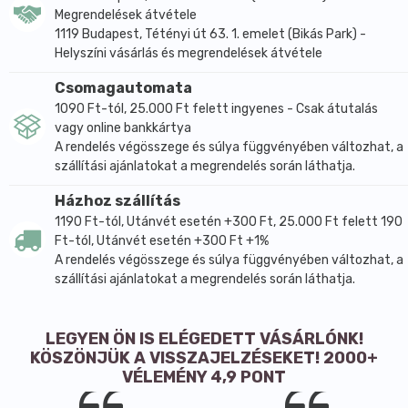
Megrendelések átvétele
1119 Budapest, Tétényi út 63. 1. emelet (Bikás Park) -
Helyszíni vásárlás és megrendelések átvétele
Csomagautomata
1090 Ft-tól, 25.000 Ft felett ingyenes - Csak átutalás
vagy online bankkártya
A rendelés végösszege és súlya függvényében változhat, a
szállítási ajánlatokat a megrendelés során láthatja.
Házhoz szállítás
1190 Ft-tól, Utánvét esetén +300 Ft, 25.000 Ft felett 190
Ft-tól, Utánvét esetén +300 Ft +1%
A rendelés végösszege és súlya függvényében változhat, a
szállítási ajánlatokat a megrendelés során láthatja.
LEGYEN ÖN IS ELÉGEDETT VÁSÁRLÓNK!
KÖSZÖNJÜK A VISSZAJELZÉSEKET! 2000+
VÉLEMÉNY 4,9 PONT