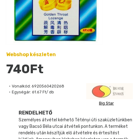
Webshop készleten
740Ft
Vonalkód:
6920560420268
Egységár:
61.67 Ft/ db
Big Star
RENDELHETŐ
Személyes átvétel kérhető Tétényi úti szaküzletünkben
vagy Bacsó Béla utcai átvételi pontunkon. A terméket
rendelés után készítjük elő átvételre és értesítést