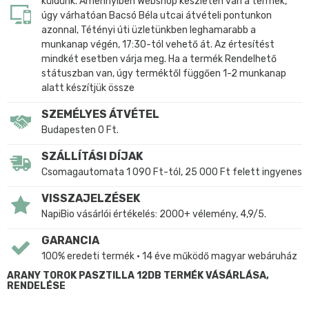
küldünk. Amennyiben Webshop készleten van a termék,
úgy várhatóan Bacsó Béla utcai átvételi pontunkon
azonnal, Tétényi úti üzletünkben leghamarabb a
munkanap végén, 17:30-tól vehető át. Az értesítést
mindkét esetben várja meg. Ha a termék Rendelhető
státuszban van, úgy terméktől függően 1-2 munkanap
alatt készítjük össze
SZEMÉLYES ÁTVÉTEL
Budapesten 0 Ft.
SZÁLLÍTÁSI DÍJAK
Csomagautomata 1 090 Ft-tól, 25 000 Ft felett ingyenes
VISSZAJELZÉSEK
NapiBio vásárlói értékelés: 2000+ vélemény, 4,9/5.
GARANCIA
100% eredeti termék • 14 éve működő magyar webáruház
ARANY TOROK PASZTILLA 12DB TERMÉK VÁSÁRLÁSA,
RENDELÉSE