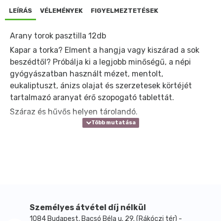
LEÍRÁS
VÉLEMÉNYEK
FIGYELMEZTETÉSEK
Arany torok pasztilla 12db
Kapar a torka? Elment a hangja vagy kiszárad a sok
beszédtől? Próbálja ki a legjobb minőségű, a népi
gyógyászatban használt mézet, mentolt,
eukaliptuszt, ánizs olajat és szerzetesek körtéjét
tartalmazó aranyat érő szopogató tablettát.
Száraz és hűvős helyen tárolandó.
Személyes átvétel díj nélkül
1084 Budapest, Bacsó Béla u. 29. (Rákóczi tér) -