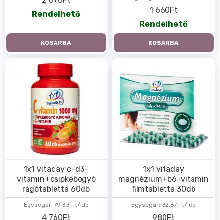
2 670Ft
1 660Ft
Rendelhető
Rendelhető
KOSÁRBA
KOSÁRBA
1x1 vitaday c-d3-
1x1 vitaday
vitamin+csipkebogyó
magnézium+b6-vitamin
rágótabletta 60db
filmtabletta 30db
Egységár:
79.33 Ft/ db
Egységár:
32.67 Ft/ db
4 760Ft
980Ft