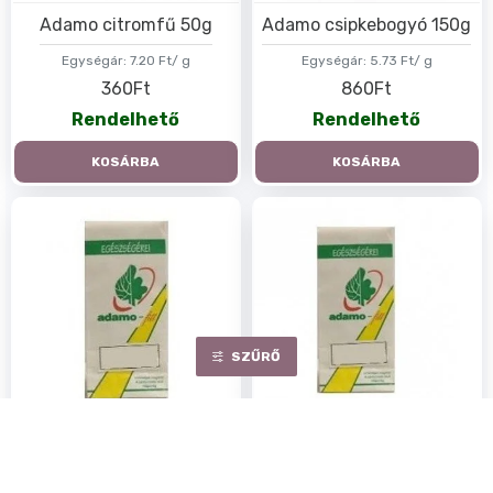
Adamo citromfű 50g
Adamo csipkebogyó 150g
Egységár:
7.20 Ft/ g
Egységár:
5.73 Ft/ g
360Ft
860Ft
Rendelhető
Rendelhető
KOSÁRBA
KOSÁRBA
SZŰRŐ
Adamo csipkehús 100g
Adamo édeskömény 50g
Egységár:
13.70 Ft/ g
Egységár:
9.00 Ft/ g