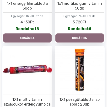
1x1 energy filmtabletta
1x1 multikid gumivitamin
50db
50db
Egységár:
82.60 Ft/ db
Egységár:
74.40 Ft/ db
4 130Ft
3 720Ft
Rendelhető
Rendelhető
KOSÁRBA
KOSÁRBA
1X1 multivitamin
1X1 pezsgőtabletta iso
szőlőcukor erdeigyümölcs
sport 20db