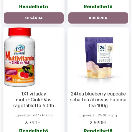
Rendelhető
Rendelhető
KOSÁRBA
KOSÁRBA
1X1 vitaday
24tea blueberry cupcake
multi+Cink+Vas
soba tea áfonyás hajdina
rágótabletta 60db
tea 100g
Egységár:
63.17 Ft/ db
Egységár:
25.90 Ft/ g
3 790Ft
2 590Ft
Rendelhető
Rendelhető