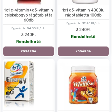
1x1 c-vitamin+d3-vitamin
1x1 d3-vitamin 4000iu
csipkebogyó rágótabletta
rágótabletta 100db
60db
Egységár:
32.40 Ft/ db
Egységár:
54.00 Ft/ db
3 240Ft
3 240Ft
Rendelhető
Rendelhető
KOSÁRBA
KOSÁRBA