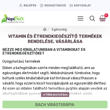
BELÉPÉS
REGISZTRÁCIÓ
KAPCSOLAT
0
Egészség
VITAMIN ÉS ÉTRENDKIEGÉSZÍTŐ TERMÉKEK
RENDELÉSE, VÁSÁRLÁSA
NÉZZE MEG KÍNÁLATUNKBAN A VITAMINOKAT ÉS
ÉTRENDKIEGÉSZÍTŐKET
Gyógyhatású termékek
Ebben a kategóriában szinte minden megtalálható, ami az
egészséges életmódot segíti. Webáruházunk törekvése, hogy
boltunk széles kínálatából pár kattintással választhasson a
vásárló, hogy ezzel is kicsit hozzájáruljunk az egyszerűbb élethez.
Az ezen az oldalon található tematikus gyűjtés alapján vevőink az
alkategóriákban gyorsan elérhetik azt a terméket, amire
szükségük van. A gyógyhatású készítmények téma szerinti
bontása a termékek felhasználási területe alapján is segíti a
BACH VIRÁGTERÁPIA
további keresést.