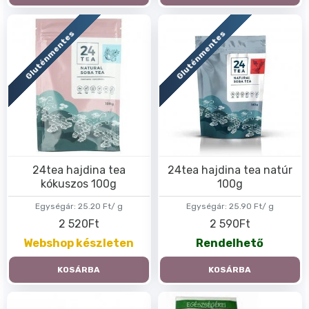
Gluténmentes
Gluténmentes
24tea hajdina tea
24tea hajdina tea natúr
kókuszos 100g
100g
Egységár:
25.20 Ft/ g
Egységár:
25.90 Ft/ g
2 520Ft
2 590Ft
Webshop készleten
Rendelhető
KOSÁRBA
KOSÁRBA