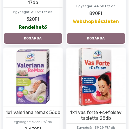
17db
Egységár:
44.50 Ft/ db
Egységár:
30.59 Ft/ db
890Ft
520Ft
Webshop készleten
Rendelhető
KOSÁRBA
KOSÁRBA
1x1 valeriana remax 56db
1x1 vas forte +c+folsav
tabletta 28db
Egységár:
47.68 Ft/ db
Egységár:
59.29 Ft/ db