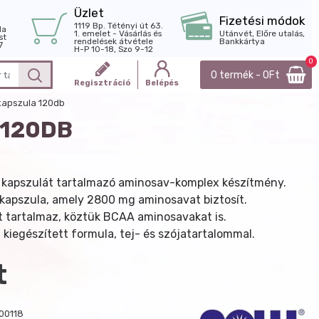
Üzlet
Fizetési módok
1119 Bp. Tétényi út 63.
la
1. emelet - Vásárlás és
Utánvét, Előre utalás,
st
rendelések átvétele
Bankkártya
7
H-P 10-18, Szo 9-12
0
0 termék - 0Ft
Regisztráció
Belépés
kapszula 120db
 120DB
 kapszulát tartalmazó aminosav-komplex készítmény.
 kapszula, amely 2800 mg aminosavat biztosít.
 tartalmaz, köztük BCAA aminosavakat is.
kiegészített formula, tej- és szójatartalommal.
t
00118