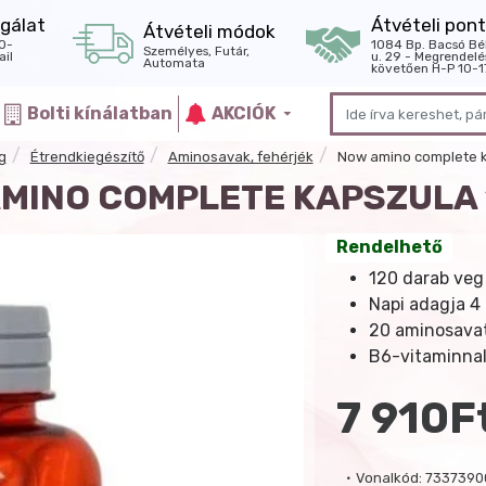
gálat
Átvételi pont
Átvételi módok
0-
1084 Bp. Bacsó Bé
Személyes, Futár,
il
u. 29 - Megrendelé
Automata
követően H-P 10-1
Bolti kínálatban
AKCIÓK
g
Étrendkiegészítő
Aminosavak, fehérjék
Now amino complete 
MINO COMPLETE KAPSZULA
Rendelhető
120 darab veg
Napi adagja 4
20 aminosavat
B6-vitaminnal 
7 910F
Vonalkód:
7337390