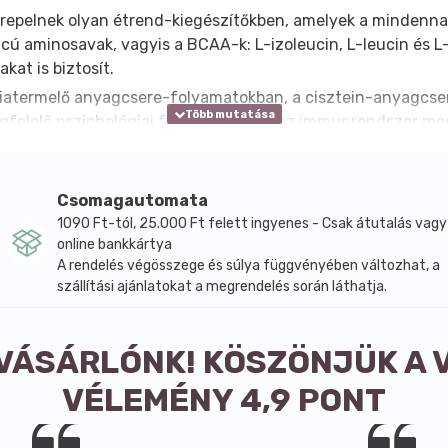
repelnek olyan étrend-kiegészítőkben, amelyek a mindennapi
ú aminosavak, vagyis a BCAA-k: L-izoleucin, L-leucin és L-v
kat is biztosít.
ergiatermelő anyagcsere-folyamatokban, a cisztein-anyagcse
felelő pszichológiai funkciókhoz és az immunrendszer me
9 százalékának felel meg.
 javasolt, lehetőleg gyümölcslével együtt. A készítmény egy
ilícium-dioxid. A termék tejet és szóját tartalmaz, ugyanakk
Csomagautomata
sötét helyen tárolandó, gyermekek elől elzárva. Származási
1090 Ft-tól, 25.000 Ft felett ingyenes - Csak átutalás vagy
online bankkártya
A rendelés végösszege és súlya függvényében változhat, a
szállítási ajánlatokat a megrendelés során láthatja.
 VÁSÁRLÓNK! KÖSZÖNJÜK A 
VÉLEMÉNY 4,9 PONT