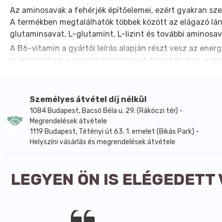
Az aminosavak a fehérjék építőelemei, ezért gyakran sze
A termékben megtalálhatók többek között az elágazó lánc
glutaminsavat, L-glutamint, L-lizint és további aminosava
A B6-vitamin a gyártói leírás alapján részt vesz az en
működéséhez, a normál vörösvérsejt-képződéshez, a meg
B6-vitamin a felnőttek számára javasolt napi bevitel 92
A gyártói ajánlás szerint naponta 4 kapszula fogyasztása
hidroxipropil-cellulóz, növényi eredetű sztearinsav és sz
Személyes átvétel díj nélkül
vagy szezám összetevőt. Felbontás után hűvös, száraz, 
1084 Budapest, Bacsó Béla u. 29. (Rákóczi tér) -
Megrendelések átvétele
Főbb hatóanyagok és összetevők
1119 Budapest, Tétényi út 63. 1. emelet (Bikás Park) -
Aktív összetevők napi adagban, 4 kapszulában:
Helyszíni vásárlás és megrendelések átvétele
Aminosavak összesen 2800 mg
B6-vitamin 13 mg
L-Histidine 37 mg
LEGYEN ÖN IS ELÉGEDETT
L-Isoleucine 115 mg
L-Leucine 205 mg
L-Lysine 185 mg