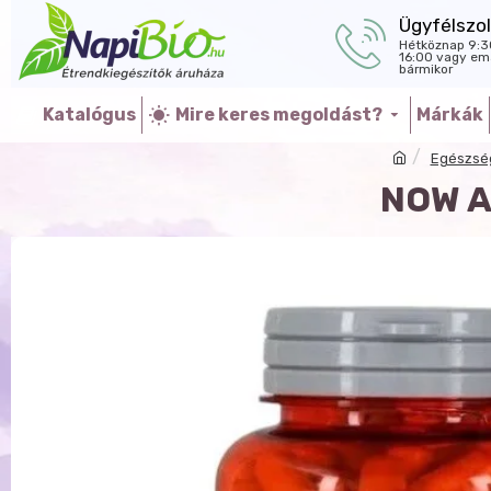
Ügyfélszol
Hétköznap 9:3
16:00 vagy ema
bármikor
Katalógus
Mire keres megoldást?
Márkák
Egészsé
NOW A