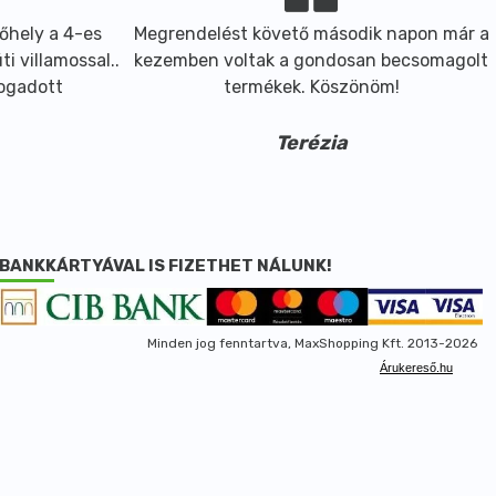
őhely a 4-es
Megrendelést követő második napon már a
i villamossal..
kezemben voltak a gondosan becsomagolt
fogadott
termékek. Köszönöm!
Terézia
BANKKÁRTYÁVAL IS FIZETHET NÁLUNK!
Minden jog fenntartva, MaxShopping Kft. 2013-2026
Árukereső.hu