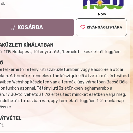
/ db
Now
KOSÁRBA
KÍVÁNSÁGLISTÁRA
AKÜZLETI KÍNÁLATBAN
 1119 Budapest, Tétényi út 63., 1. emelet – készlettől függően.
Ő
tel kérhető Tétényi úti szaküzletünkben vagy Bacsó Béla utcai
kon. A terméket rendelés után készítjük elő átvételre és értesítést
yiben Webshop készleten van a termék, úgy várhatóan Bacsó Béla
 pontunkon azonnal, Tétényi úti üzletünkben leghamarabb a
, 17:30-tól vehető át. Az értesítést mindkét esetben várja meg.
endelhető státuszban van, úgy terméktől függően 1-2 munkanap
 össze
 ÁTVÉTEL
Ft.