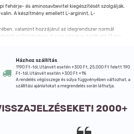
 fehérje- és aminosavbevitel kiegészítését szolgálják.
alin. A készítmény emellett L-arginint, L-
rében, valamint hozzájárul az idegrendszer normál
gfelelő működéséhez. A napi adagban található 13 mg
éb összetevői a hipromellóz, vagyis cellulóz kapszula,
or nem tartalmaz búza, glutén, tojás, hal, kagyló, dió
Házhoz szállítás
 helye USA, gyártója a NOW Foods.
1190 Ft-tól, Utánvét esetén +300 Ft, 25.000 Ft felett 190
Ft-tól, Utánvét esetén +300 Ft +1%
A rendelés végösszege és súlya függvényében változhat, a
szállítási ajánlatokat a megrendelés során láthatja.
VISSZAJELZÉSEKET! 2000+