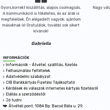
L-Methionine 35 mg
L-Phenylalanine 72 mg
Gyors,korrekt kiszállítás, alapos csomagoás.
Nagy vála
L-Threonine 141 mg
A kommunikáció is tökéletes, és az árak is
L-Tryptophan 37 mg
megfelelőek. Én elégedett vagyok, ajánlom
L-Valine 141 mg
másoknak is! Gratulálok, további sok sikert
L-Alanine 97 mg
kívánok!
L-Arginine 276 mg
L-Aspartic Acid 220 mg
Gabriella
L-Cysteine 38 mg
L-Glutamic Acid 410 mg
INFORMÁCIÓK
L-Glutamine 204 mg
Információk - Átvétel, szállítás, fizetés
Glycine 47 mg
Felhasználási feltételek
L-Ornithine 31 mg
Adatvédelmi szabályzat
L-Proline 123 mg
CIB Bankkártyás Fizetési Tájékoztató
L-Serine 106 mg
Kérdések és válaszok internetes kártyás fizetésről
L-Tyrosine 66 mg
Elállás a szerződéstől
Egyéb összetevők:
Jó tudni
Hipromellóz, cellulóz kapszula
Átvételi pont: 1084 Bp. Bacsó Béla u. 29.
Hidroxipropil-cellulóz