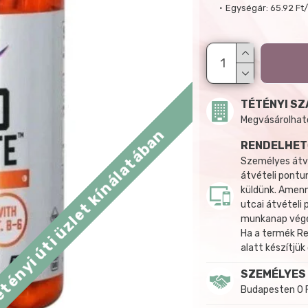
Egységár:
65.92 Ft
TÉTÉNYI SZ
Megvásárolható:
tényi úti üzlet kínálatában
RENDELHET
Személyes átvé
átvételi pontun
küldünk. Amenn
utcai átvételi
munkanap végén
Ha a termék R
alatt készítjük
SZEMÉLYES
Budapesten 0 