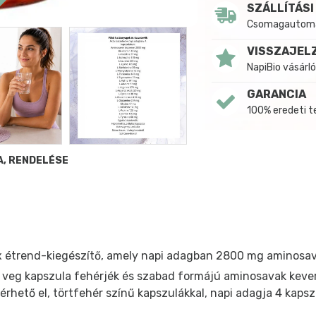
SZÁLLÍTÁSI
Csomagautomat
VISSZAJEL
NapiBio vásárló
GARANCIA
100% eredeti 
A, RENDELÉSE
étrend-kiegészítő, amely napi adagban 2800 mg aminosava
veg kapszula fehérjék és szabad formájú aminosavak kever
érhető el, törtfehér színű kapszulákkal, napi adagja 4 kaps