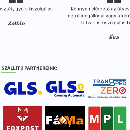
szték, gyors kiszolgálás
Könnyen elérhető az átvev
metró megállónál vagy a körút
Udvarias kiszolgálás 
Zoltán
Éva
SZÁLLÍTÓ PARTNEREINK: