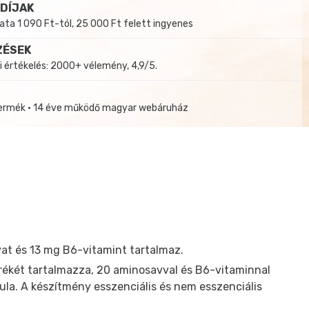
 DÍJAK
a 1 090 Ft-tól, 25 000 Ft felett ingyenes
ZÉSEK
i értékelés: 2000+ vélemény, 4,9/5.
termék • 14 éve működő magyar webáruház
t és 13 mg B6-vitamint tartalmaz.
ékét tartalmazza, 20 aminosavval és B6-vitaminnal
zula. A készítmény esszenciális és nem esszenciális