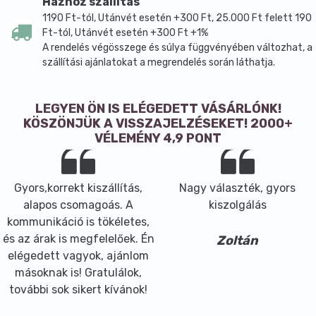
Házhoz szállítás
NE vagy 375 RE A-vitamint tartalmaz. A K2-vitamin
1190 Ft-tól, Utánvét esetén +300 Ft, 25.000 Ft felett 190
menakinon-7, MK7 formában van jelen, az A-vitamin
Ft-tól, Utánvét esetén +300 Ft +1%
A rendelés végösszege és súlya függvényében változhat, a
pedig retinil-palmitát formában található meg a
szállítási ajánlatokat a megrendelés során láthatja.
készítményben. Az összetételben MCT olaj, E-vitamin
tokoferolok formájában, A-vitamin, K2-vitamin és D3-
vitamin szerepel.
LEGYEN ÖN IS ELÉGEDETT VÁSÁRLÓNK!
Használati javaslata szerint felnőtteknek napi 12
KÖSZÖNJÜK A VISSZAJELZÉSEKET! 2000+
VÉLEMÉNY 4,9 PONT
csepp fogyasztása ajánlott. Gyermekek számára a
gyártó életkortól függő adagolást ad meg, 12–15 éves
korban 6–10 cseppet, 1–12 éves korban 4–5 cseppet. A
Gyors,korrekt kiszállítás,
Nagy választék, gyors
termék 1 éves kor alatt nem ajánlott. A készítmény
alapos csomagoás. A
kiszolgálás
tartósítószer-mentes, ezért a pipetta szájjal, nyelvvel
kommunikáció is tökéletes,
vagy nyálkahártyával történő közvetlen érintkezését
és az árak is megfelelőek. Én
kerülni kell a termék minőségének megőrzése
Zoltán
elégedett vagyok, ajánlom
érdekében. Az étrend-kiegészítő nem helyettesíti a
másoknak is! Gratulálok,
kiegyensúlyozott, változatos étrendet és az
további sok sikert kívánok!
egészséges életmódot, az ajánlott napi mennyiséget
nem szabad túllépni.