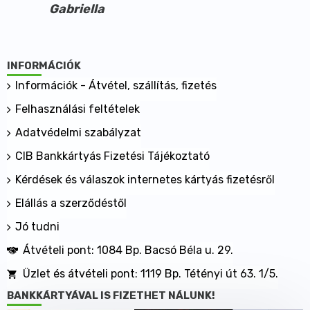
Gabriella
Főbb hatóanyagok és összetevők
Aktív komponensek 12 cseppben, 1 felnőtt adagban:
D3-vitamin (kolekalciferol) 100 mcg, 4000 NE
K2-vitamin (menakinon-7, MK7) 100 mcg
INFORMÁCIÓK
A-vitamin (retinil-palmitát) 688 mcg, 1250 NE, 375 RE
Információk - Átvétel, szállítás, fizetés
Összetevők:
Felhasználási feltételek
MCT olaj kókusz- és pálmaolajból
Adatvédelmi szabályzat
E-vitamin alfa-, béta-, gamma- és delta-tokoferolok
formájában
CIB Bankkártyás Fizetési Tájékoztató
A-vitamin retinil-palmitát formában
Kérdések és válaszok internetes kártyás fizetésről
K2-vitamin menakinon-7, MK7 formában
D3-vitamin kolekalciferol formában
Elállás a szerződéstől
Jó tudni
Átvételi pont: 1084 Bp. Bacsó Béla u. 29.
Üzlet és átvételi pont: 1119 Bp. Tétényi út 63. 1/5.
BANKKÁRTYÁVAL IS FIZETHET NÁLUNK!