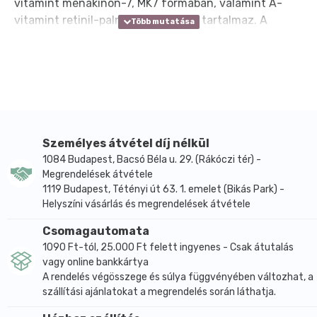
vitamint menakinon-7, MK7 formában, valamint A-
vitamint retinil-palmitát formában tartalmaz. A
folyékony, olajos közeg praktikus adagolást tesz
lehetővé, és illeszkedik a zsírban oldódó vitaminok
jellegéhez.
A D3-vitamin hozzájárul az immunrendszer normál
működéséhez, a normál izomműködéshez, valamint a
normál csontozat és fogazat fenntartásához. A K-
vitamin hozzájárul a normál véralvadáshoz és a
Személyes átvétel díj nélkül
normál csontozat fenntartásához. Az A-vitamin
1084 Budapest, Bacsó Béla u. 29. (Rákóczi tér) -
Megrendelések átvétele
hozzájárul a normál látás, a bőr normál állapotának és
1119 Budapest, Tétényi út 63. 1. emelet (Bikás Park) -
az immunrendszer normál működésének
Helyszíni vásárlás és megrendelések átvétele
fenntartásához. A termékben található három
vitamin ezért gyakran együtt szerepel olyan étrend-
Csomagautomata
kiegészítőkben, amelyek a zsírban oldódó vitaminok
1090 Ft-tól, 25.000 Ft felett ingyenes - Csak átutalás
pótlására készülnek.
vagy online bankkártya
A rendelés végösszege és súlya függvényében változhat, a
A gyártói hatóanyag-táblázat alapján 12 csepp,
szállítási ajánlatokat a megrendelés során láthatja.
vagyis 1 felnőtt adag 100 mcg, azaz 4000 NE D3-
vitamint, 100 mcg K2-vitamint és 688 mcg, azaz 1250