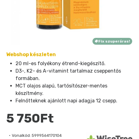
Fix szuperáras!
Webshop készleten
20 ml-es folyékony étrend-kiegészítő.
D3-, K2- és A-vitamint tartalmaz cseppentős
formában.
MCT olajos alapú, tartósítószer-mentes
készítmény.
Felnőtteknek ajánlott napi adagja 12 csepp.
5 750Ft
Vonalkód:
5999564170104