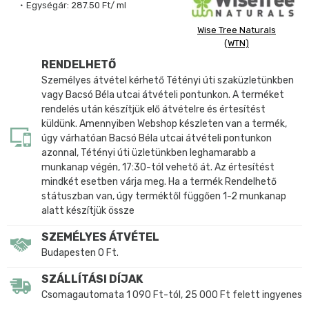
Egységár:
287.50 Ft/ ml
Wise Tree Naturals
(WTN)
RENDELHETŐ
Személyes átvétel kérhető Tétényi úti szaküzletünkben
vagy Bacsó Béla utcai átvételi pontunkon. A terméket
rendelés után készítjük elő átvételre és értesítést
küldünk. Amennyiben Webshop készleten van a termék,
úgy várhatóan Bacsó Béla utcai átvételi pontunkon
azonnal, Tétényi úti üzletünkben leghamarabb a
munkanap végén, 17:30-tól vehető át. Az értesítést
mindkét esetben várja meg. Ha a termék Rendelhető
státuszban van, úgy terméktől függően 1-2 munkanap
alatt készítjük össze
SZEMÉLYES ÁTVÉTEL
Budapesten 0 Ft.
SZÁLLÍTÁSI DÍJAK
Csomagautomata 1 090 Ft-tól, 25 000 Ft felett ingyenes