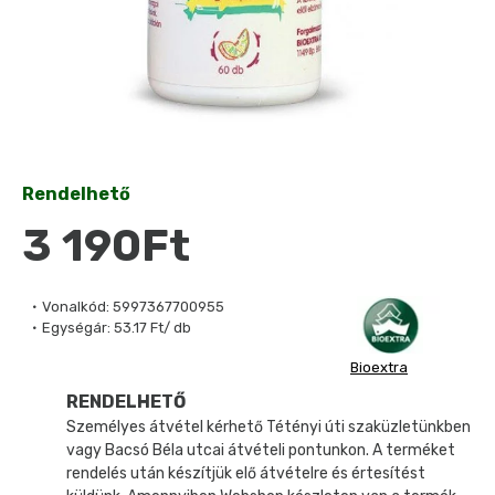
Rendelhető
3 190Ft
Vonalkód:
5997367700955
Egységár:
53.17 Ft/ db
Bioextra
RENDELHETŐ
Személyes átvétel kérhető Tétényi úti szaküzletünkben
vagy Bacsó Béla utcai átvételi pontunkon. A terméket
rendelés után készítjük elő átvételre és értesítést