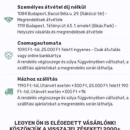
grapefruit kivonat? - Könnyen fogyasztható
Személyes átvétel díj nélkül
kapszula. - Hatásait, klinikai és egyetemi
1084 Budapest, Bacsó Béla u. 29. (Rákóczi tér) -
laboratóriumok tesztjei is igazolják! - A készítmény
Megrendelések átvétele
növényvédőszer és tartósítószer maradvány mentes
1119 Budapest, Tétényi út 63. 1. emelet (Bikás Park) -
grapefruit kivonatot tartalmaz. - Összetevői
Helyszíni vásárlás és megrendelések átvétele
természetes alapanyagból származnak. - A TÜV-SÜD-
Csomagautomata
Kermi által bevizsgált és certifikált termék! Tartalom:
1090 Ft-tól, 25.000 Ft felett ingyenes - Csak átutalás
60 db kapszula - Egy kapszula 30 grapefruitmag
vagy online bankkártya
cseppnek felel meg. Adagolás: Megelőzésre: 80
A rendelés végösszege és súlya függvényében változhat, a
kilogrammonként 1 kapszula. Betegségre: 30
szállítási ajánlatokat a megrendelés során láthatja.
kilogrammoként naponta 1 kapszula.
Házhoz szállítás
1190 Ft-tól, Utánvét esetén +300 Ft, 25.000 Ft felett 190
Ft-tól, Utánvét esetén +300 Ft +1%
A rendelés végösszege és súlya függvényében változhat, a
szállítási ajánlatokat a megrendelés során láthatja.
LEGYEN ÖN IS ELÉGEDETT VÁSÁRLÓNK!
KÖSZÖNJÜK A VISSZAJELZÉSEKET! 2000+