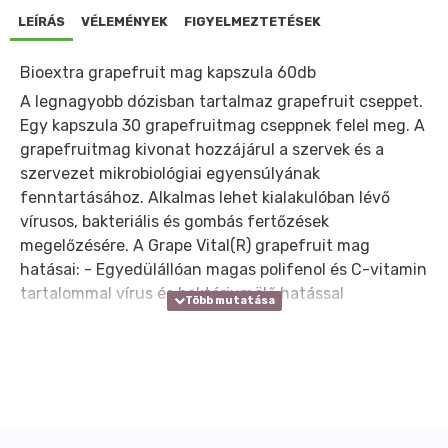
LEÍRÁS
VÉLEMÉNYEK
FIGYELMEZTETÉSEK
Bioextra grapefruit mag kapszula 60db
A legnagyobb dózisban tartalmaz grapefruit cseppet.
Egy kapszula 30 grapefruitmag cseppnek felel meg. A
grapefruitmag kivonat hozzájárul a szervek és a
szervezet mikrobiológiai egyensúlyának
fenntartásához. Alkalmas lehet kialakulóban lévő
vírusos, bakteriális és gombás fertőzések
megelőzésére. A Grape Vital(R) grapefruit mag
hatásai: - Egyedülállóan magas polifenol és C-vitamin
tartalommal vírus és baktériumölő hatással
rendelkezik. - Javítja és támogatja belső szerveink
működését, főleg a máj és vese méregtelenítő
működését. - Erősíti az immunrendszert. - Erősíti a
kötőszövetet, csökkenti a stresszhatásokat. -
Kontrollálja a hisztaminkoncentrációt, csökkenti az
allergiahajlamot. Miért másabb, mint a többi