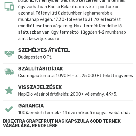
küldünk. Amennyiben Webshop készleten van a termék,
úgy várhatóan Bacsó Béla utcai átvételi pontunkon
azonnal, Tétényi úti üzletünkben leghamarabb a
munkanap végén, 17:30-tól vehető át. Az értesítést
mindkét esetben várja meg. Ha a termék Rendelhető
státuszban van, úgy terméktől függően 1-2 munkanap
alatt készítjük össze
SZEMÉLYES ÁTVÉTEL
Budapesten 0 Ft.
SZÁLLÍTÁSI DÍJAK
Csomagautomata 1 090 Ft-tól, 25 000 Ft felett ingyenes
VISSZAJELZÉSEK
NapiBio vásárlói értékelés: 2000+ vélemény, 4,9/5.
GARANCIA
100% eredeti termék • 14 éve működő magyar webáruház
BIOEXTRA GRAPEFRUIT MAG KAPSZULA 60DB TERMÉK
VÁSÁRLÁSA, RENDELÉSE