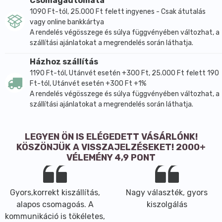
Csomagautomata
1090 Ft-tól, 25.000 Ft felett ingyenes - Csak átutalás
vagy online bankkártya
A rendelés végösszege és súlya függvényében változhat, a
szállítási ajánlatokat a megrendelés során láthatja.
Házhoz szállítás
1190 Ft-tól, Utánvét esetén +300 Ft, 25.000 Ft felett 190
Ft-tól, Utánvét esetén +300 Ft +1%
A rendelés végösszege és súlya függvényében változhat, a
szállítási ajánlatokat a megrendelés során láthatja.
LEGYEN ÖN IS ELÉGEDETT VÁSÁRLÓNK!
KÖSZÖNJÜK A VISSZAJELZÉSEKET! 2000+
VÉLEMÉNY 4,9 PONT
Gyors,korrekt kiszállítás,
Nagy választék, gyors
alapos csomagoás. A
kiszolgálás
kommunikáció is tökéletes,