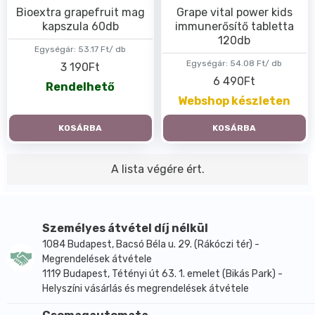
Bioextra grapefruit mag
Grape vital power kids
kapszula 60db
immunerősítő tabletta
120db
Egységár:
53.17 Ft/ db
Egységár:
54.08 Ft/ db
3 190Ft
6 490Ft
Rendelhető
Webshop készleten
KOSÁRBA
KOSÁRBA
A lista végére ért.
Személyes átvétel díj nélkül
1084 Budapest, Bacsó Béla u. 29. (Rákóczi tér) -
Megrendelések átvétele
1119 Budapest, Tétényi út 63. 1. emelet (Bikás Park) -
Helyszíni vásárlás és megrendelések átvétele