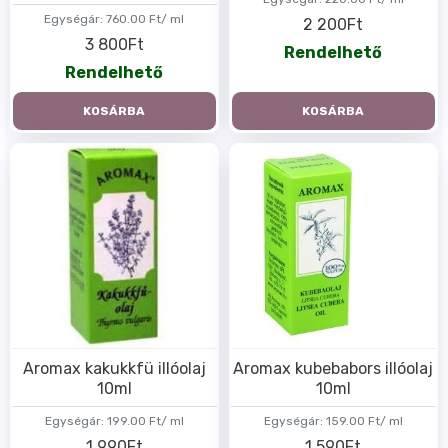
Egységár:
760.00 Ft/ ml
2 200Ft
3 800Ft
Rendelhető
Rendelhető
KOSÁRBA
KOSÁRBA
Aromax kakukkfü illóolaj
Aromax kubebabors illóolaj
10ml
10ml
Egységár:
199.00 Ft/ ml
Egységár:
159.00 Ft/ ml
1 990Ft
1 590Ft