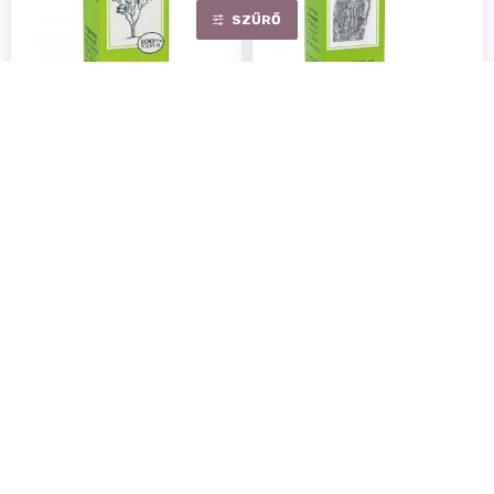
SZŰRŐ
Aromax teafa illóolaj 10ml
Aromax tömjén illóolaj 2ml
Egységár:
186.00 Ft/ ml
Egységár:
1860.00 Ft/ ml
1 860Ft
3 720Ft
Rendelhető
Rendelhető
KOSÁRBA
KOSÁRBA