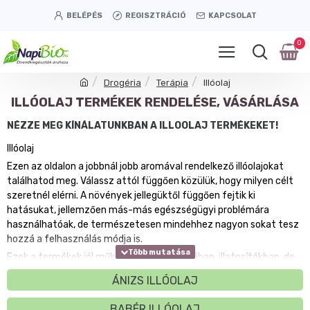
BELÉPÉS
REGISZTRÁCIÓ
KAPCSOLAT
0
Drogéria
Terápia
Illóolaj
ILLÓOLAJ TERMÉKEK RENDELÉSE, VÁSÁRLÁSA
NÉZZE MEG KÍNÁLATUNKBAN A ILLÓOLAJ TERMÉKEKET!
Illóolaj
Ezen az oldalon a jobbnál jobb aromával rendelkező illóolajokat
találhatod meg. Válassz attól függően közülük, hogy milyen célt
szeretnél elérni. A növények jellegüktől függően fejtik ki
hatásukat, jellemzően más-más egészségügyi problémára
használhatóak, de természetesen mindehhez nagyon sokat tesz
hozzá a felhasználás módja is.
Ezek a termékek jól működnek párologtatóban, illatosítókban, de
még a fürdővízbe cseppentve is lehet alkalmazni őket. Akár az
ÁNIZS ILLÓOLAJ
egészség érdekében, akár a hangulat fokozása miatt van
szükségünk az illóolajok kellemes illatára, az oldalunkról választott
BABÉR ILLÓOLAJ