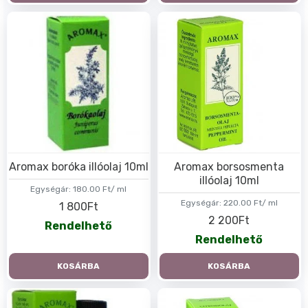
abban is, hogy adott terápia esetén melyik illóolajat érdemes
választani. Az adott termék oldalán részletes leírást találhatsz
az olaj hatását illetően is, ami szintén segít a célod
megvalósításában.
Amennyiben megtaláltad a kívánt készítményt, illetve az abból
készült terméket, már a kategóriaoldalról is beleteheted azt a
kosárba. Ehhez nem kell mást tenned, mint a megrendelni kívánt
mennyiség beállítását követően megnyomnod a fotója alatt
megjelenő “kosárba” gombot. A rendelést követő szállítás után,
pár napon belül érezheted is a kiválasztott illóolajok pozitív
hatását.
Aromax boróka illóolaj 10ml
Aromax borsosmenta
illóolaj 10ml
Egységár:
180.00 Ft/ ml
Egységár:
220.00 Ft/ ml
1 800Ft
2 200Ft
Rendelhető
Rendelhető
KOSÁRBA
KOSÁRBA