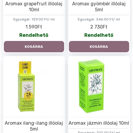
Aromax grapefruit illóolaj
Aromax gyömbér illóolaj
10ml
5ml
Egységár:
159.00 Ft/ ml
Egységár:
546.00 Ft/ ml
1 590Ft
2 730Ft
Rendelhető
Rendelhető
KOSÁRBA
KOSÁRBA
Aromax ilang-ilang illóolaj
Aromax jázmin illóolaj 10ml
5ml
Egységár:
220.00 Ft/ ml