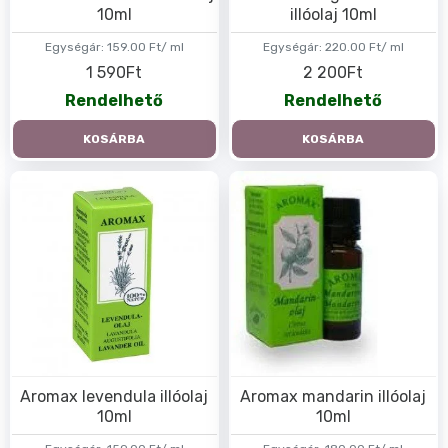
10ml
illóolaj 10ml
Egységár:
159.00 Ft/ ml
Egységár:
220.00 Ft/ ml
1 590Ft
2 200Ft
Rendelhető
Rendelhető
KOSÁRBA
KOSÁRBA
Aromax levendula illóolaj
Aromax mandarin illóolaj
10ml
10ml