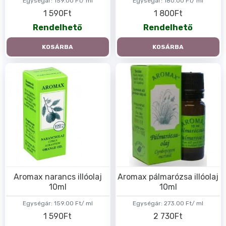
Egységár:
159.00 Ft/ ml
Egységár:
180.00 Ft/ ml
1 590Ft
1 800Ft
Rendelhető
Rendelhető
KOSÁRBA
KOSÁRBA
Aromax narancs illóolaj
Aromax pálmarózsa illóolaj
10ml
10ml
Egységár:
159.00 Ft/ ml
Egységár:
273.00 Ft/ ml
1 590Ft
2 730Ft