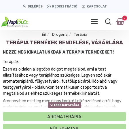
BELÉPÉS
REGISZTRÁCIÓ
KAPCSOLAT
0
Drogéria
Terápia
TERÁPIA TERMÉKEK RENDELÉSE, VÁSÁRLÁSA
NÉZZE MEG KÍNÁLATUNKBAN A TERÁPIA TERMÉKEKET!
Terápiák
Ezen az oldalon a legtöbb dolgot megtalálod, ami a test
ellazításához vagy terápiához szükséges. Legyen szó akár
aromaterápiáról, fülgyertyáról, füstölőpálcáról, illóolajról vagy
testgyertyáról - oldalunkon tematikusan csoportosítva
megtalálod az ehhez szükséges termékek kínálatát.
Amennyiben esetleg még nincs konkrét elképzelésed arról, hogy
mely terápia az, amit alkalmazni szeretnél, oldalunkon lejjebb
lapozva, illetve az oldalak továbblapozásával tudod a teljes
AROMATERÁPIA
kínálatot megtekinteni. Amennyiben már konkrét ötleted van arra
vonatkozóan, hogy mit szeretnél nálunk beszerezni, a szűrők
FÜLGYERTYA