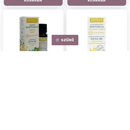
KOSÁRBA
KOSÁRBA
SZŰRŐ
Aromax szaunaolaj frissitő
Aromax szaunaolaj
10ml
légzéskönnyítő 10ml
Egységár:
220.00 Ft/ ml
Egységár:
220.00 Ft/ ml
2 200Ft
2 200Ft
Rendelhető
Rendelhető
KOSÁRBA
KOSÁRBA