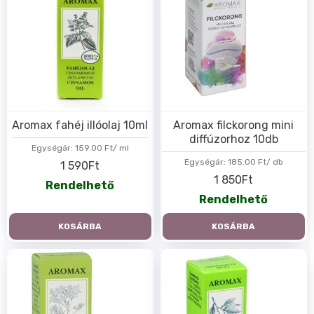
Aromax fahéj illóolaj 10ml
Aromax filckorong mini
diffúzorhoz 10db
Egységár:
159.00 Ft/ ml
Egységár:
185.00 Ft/ db
1 590Ft
1 850Ft
Rendelhető
Rendelhető
KOSÁRBA
KOSÁRBA