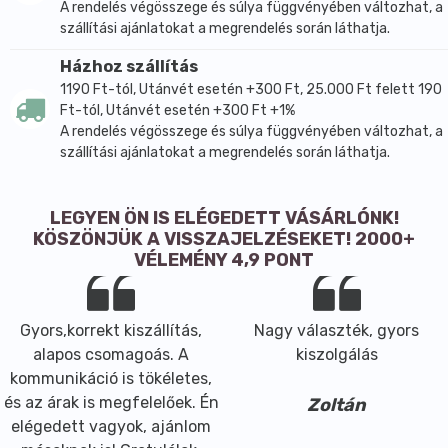
A rendelés végösszege és súlya függvényében változhat, a
szállítási ajánlatokat a megrendelés során láthatja.
Házhoz szállítás
1190 Ft-tól, Utánvét esetén +300 Ft, 25.000 Ft felett 190
Ft-tól, Utánvét esetén +300 Ft +1%
A rendelés végösszege és súlya függvényében változhat, a
szállítási ajánlatokat a megrendelés során láthatja.
LEGYEN ÖN IS ELÉGEDETT VÁSÁRLÓNK!
KÖSZÖNJÜK A VISSZAJELZÉSEKET! 2000+
VÉLEMÉNY 4,9 PONT
Gyors,korrekt kiszállítás,
Nagy választék, gyors
alapos csomagoás. A
kiszolgálás
kommunikáció is tökéletes,
és az árak is megfelelőek. Én
Zoltán
elégedett vagyok, ajánlom