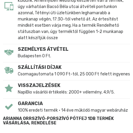
küldünk. Amennyiben Webshop készleten van a termék,
úgy várhatóan Bacsó Béla utcai átvételi pontunkon
azonnal, Tétényi úti üzletünkben leghamarabb a
munkanap végén, 17:30-tól vehető át. Az értesítést
mindkét esetben várja meg. Ha a termék Rendelhető
státuszban van, úgy terméktől függően 1-2 munkanap
alatt készítjük össze
SZEMÉLYES ÁTVÉTEL
Budapesten 0 Ft.
SZÁLLÍTÁSI DÍJAK
Csomagautomata 1 090 Ft-tól, 25 000 Ft felett ingyenes
VISSZAJELZÉSEK
NapiBio vásárlói értékelés: 2000+ vélemény, 4,9/5.
GARANCIA
100% eredeti termék • 14 éve működő magyar webáruház
ARIANNA ORRSZÍVÓ-PORSZÍVÓ PÓTFEJ 1DB TERMÉK
VÁSÁRLÁSA, RENDELÉSE