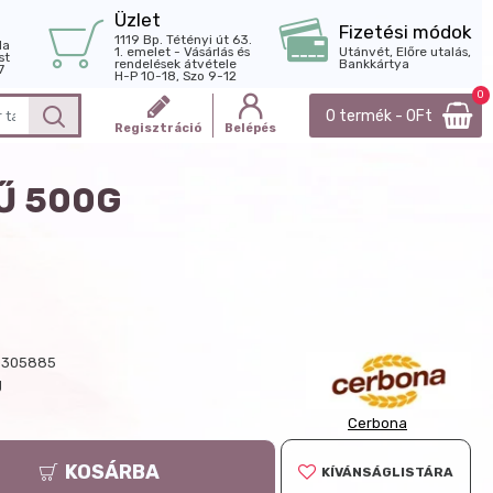
Üzlet
Fizetési módok
1119 Bp. Tétényi út 63.
la
1. emelet - Vásárlás és
Utánvét, Előre utalás,
st
rendelések átvétele
Bankkártya
7
H-P 10-18, Szo 9-12
0
0 termék - 0Ft
Regisztráció
Belépés
Ű 500G
0305885
g
Cerbona
KOSÁRBA
KÍVÁNSÁGLISTÁRA