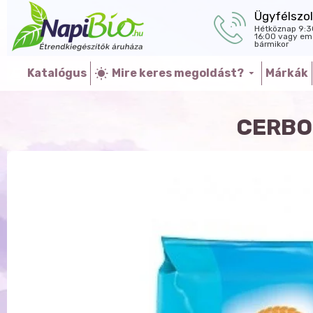
Ügyfélszol
Hétköznap 9:3
16:00 vagy ema
bármikor
Katalógus
Mire keres megoldást?
Márkák
CERBO