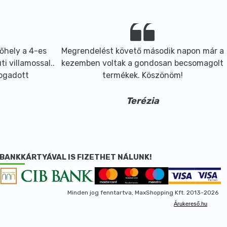
őhely a 4-es
Megrendelést követő második napon már a
i villamossal..
kezemben voltak a gondosan becsomagolt
fogadott
termékek. Köszönöm!
Terézia
BANKKÁRTYÁVAL IS FIZETHET NÁLUNK!
Minden jog fenntartva, MaxShopping Kft. 2013-2026
Árukereső.hu