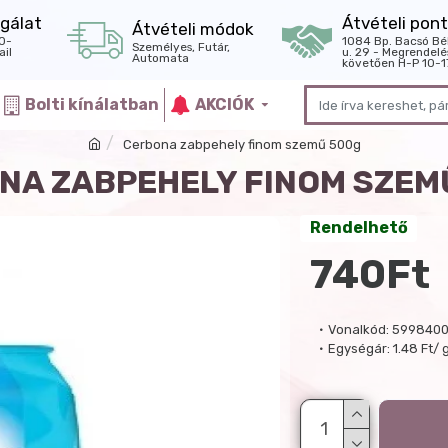
gálat
Átvételi pont
Átvételi módok
0-
1084 Bp. Bacsó Bé
Személyes, Futár,
il
u. 29 - Megrendelé
Automata
követően H-P 10-1
Bolti kínálatban
AKCIÓK
Cerbona zabpehely finom szemű 500g
NA ZABPEHELY FINOM SZEM
Rendelhető
740Ft
Vonalkód:
599840
Egységár:
1.48 Ft/ 