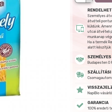
RENDELHET
Személyes átvé
átvételi pontun
küldünk. Amenn
utcai átvételi
munkanap végén
Ha a termék R
alatt készítjük
SZEMÉLYES
Budapesten 0 
SZÁLLÍTÁSI
Csomagautomat
VISSZAJEL
NapiBio vásárló
GARANCIA
100% eredeti 