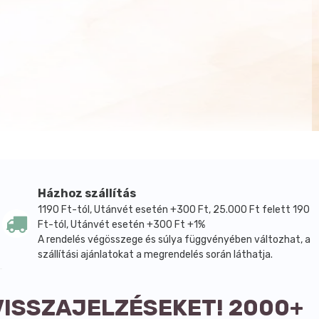
Házhoz szállítás
1190 Ft-tól, Utánvét esetén +300 Ft, 25.000 Ft felett 190
Ft-tól, Utánvét esetén +300 Ft +1%
A rendelés végösszege és súlya függvényében változhat, a
szállítási ajánlatokat a megrendelés során láthatja.
VISSZAJELZÉSEKET! 2000+