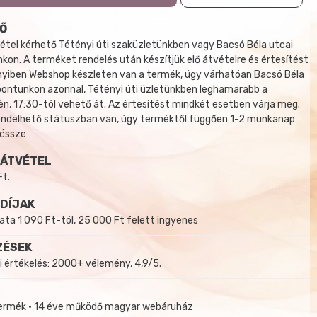
Ő
tel kérhető Tétényi úti szaküzletünkben vagy Bacsó Béla utcai
kon. A terméket rendelés után készítjük elő átvételre és értesítést
yiben Webshop készleten van a termék, úgy várhatóan Bacsó Béla
 pontunkon azonnal, Tétényi úti üzletünkben leghamarabb a
, 17:30-tól vehető át. Az értesítést mindkét esetben várja meg.
endelhető státuszban van, úgy terméktől függően 1-2 munkanap
 össze
 ÁTVÉTEL
Ft.
 DÍJAK
a 1 090 Ft-tól, 25 000 Ft felett ingyenes
ZÉSEK
i értékelés: 2000+ vélemény, 4,9/5.
termék • 14 éve működő magyar webáruház