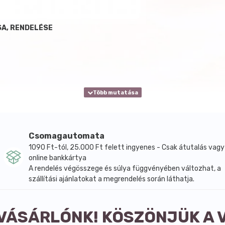
A, RENDELÉSE
Csomagautomata
1090 Ft-tól, 25.000 Ft felett ingyenes - Csak átutalás vagy
online bankkártya
A rendelés végösszege és súlya függvényében változhat, a
szállítási ajánlatokat a megrendelés során láthatja.
 VÁSÁRLÓNK! KÖSZÖNJÜK A 