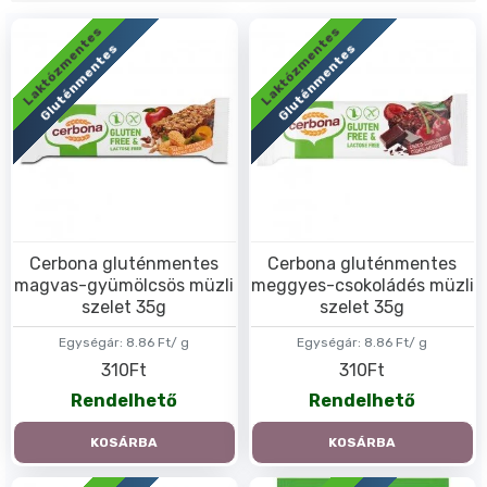
Laktózmentes
Laktózmentes
Gluténmentes
Gluténmentes
Cerbona gluténmentes
Cerbona gluténmentes
magvas-gyümölcsös müzli
meggyes-csokoládés müzli
szelet 35g
szelet 35g
Egységár:
8.86 Ft/ g
Egységár:
8.86 Ft/ g
310Ft
310Ft
Rendelhető
Rendelhető
KOSÁRBA
KOSÁRBA