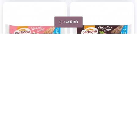
SZŰRŐ
Cerbona Szelet Epres-
Cerbona szelet étcsokis
Joghurtos 20g
málnás 20g
Egységár:
8.00 Ft/ g
Egységár:
8.00 Ft/ g
160Ft
160Ft
Rendelhető
Rendelhető
KOSÁRBA
KOSÁRBA