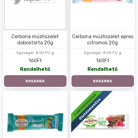
Cerbona müzliszelet
Cerbona müzliszelet epres
dobostorta 20g
citromos 20g
Egységár:
8.00 Ft/ g
Egységár:
8.00 Ft/ g
160Ft
160Ft
Rendelhető
Rendelhető
KOSÁRBA
KOSÁRBA
Laktózmentes
Gluténmentes