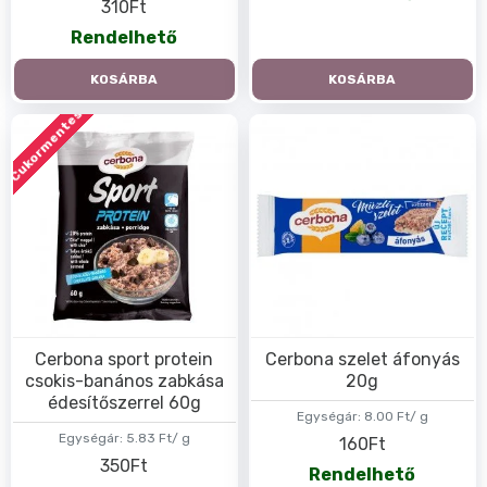
310Ft
Rendelhető
KOSÁRBA
KOSÁRBA
Cukormentes
Cerbona sport protein
Cerbona szelet áfonyás
csokis-banános zabkása
20g
édesítőszerrel 60g
Egységár:
8.00 Ft/ g
Egységár:
5.83 Ft/ g
160Ft
350Ft
Rendelhető