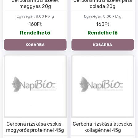
Cerbona müzliszelet
Cerbona müzliszelet pina
meggyes 20g
colada 20g
Egységár:
8.00 Ft/ g
Egységár:
8.00 Ft/ g
160Ft
160Ft
Rendelhető
Rendelhető
KOSÁRBA
KOSÁRBA
Cerbona rizskása csokis-
Cerbona rizskása étcsokis
mogyorós proteinnel 45g
kollagénnel 45g