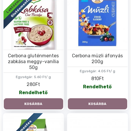
Laktózmentes
Gluténmentes
Cerbona gluténmentes
Cerbona müzli áfonyás
zabkása meggy-vanília
200g
50g
Egységár:
4.05 Ft/ g
Egységár:
5.60 Ft/ g
810Ft
280Ft
Rendelhető
Rendelhető
KOSÁRBA
KOSÁRBA
Gluténmentes