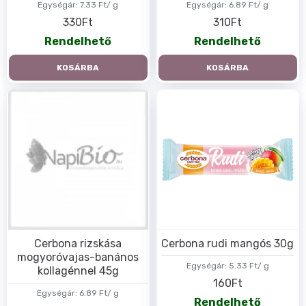
Egységár:
7.33 Ft/ g
Egységár:
6.89 Ft/ g
330Ft
310Ft
Rendelhető
Rendelhető
KOSÁRBA
KOSÁRBA
Cerbona rizskása
Cerbona rudi mangós 30g
mogyoróvajas-banános
Egységár:
5.33 Ft/ g
kollagénnel 45g
160Ft
Egységár:
6.89 Ft/ g
Rendelhető