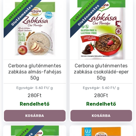
Laktózmentes
Laktózmentes
Gluténmentes
Gluténmentes
Cerbona gluténmentes
Cerbona gluténmentes
zabkása almás-fahéjas
zabkása csokoládé-eper
50g
50g
Egységár:
5.60 Ft/ g
Egységár:
5.60 Ft/ g
280Ft
280Ft
Rendelhető
Rendelhető
KOSÁRBA
KOSÁRBA