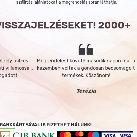
szállítási ajánlatokat a megrendelés során láthatja.
VISSZAJELZÉSEKET! 2000+
őhely a 4-es
Megrendelést követő második napon már a
i villamossal..
kezemben voltak a gondosan becsomagolt
fogadott
termékek. Köszönöm!
Terézia
BANKKÁRTYÁVAL IS FIZETHET NÁLUNK!