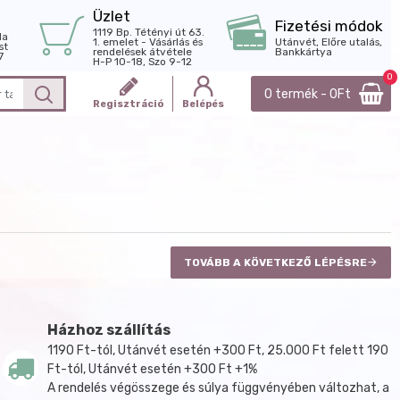
Üzlet
Fizetési módok
1119 Bp. Tétényi út 63.
la
1. emelet - Vásárlás és
Utánvét, Előre utalás,
st
rendelések átvétele
Bankkártya
7
H-P 10-18, Szo 9-12
0
0 termék - 0Ft
Regisztráció
Belépés
TOVÁBB A KÖVETKEZŐ LÉPÉSRE
Házhoz szállítás
1190 Ft-tól, Utánvét esetén +300 Ft, 25.000 Ft felett 190
Ft-tól, Utánvét esetén +300 Ft +1%
A rendelés végösszege és súlya függvényében változhat, a