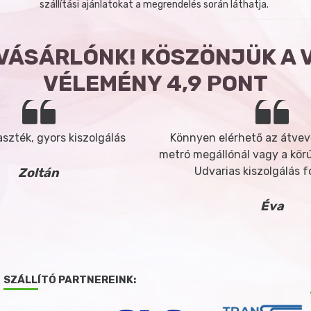
szállítási ajánlatokat a megrendelés során láthatja.
 VÁSÁRLÓNK! KÖSZÖNJÜK A 
VÉLEMÉNY 4,9 PONT
szték, gyors kiszolgálás
Könnyen elérhető az átvev
metró megállónál vagy a körút
Udvarias kiszolgálás 
Zoltán
Éva
SZÁLLÍTÓ PARTNEREINK: