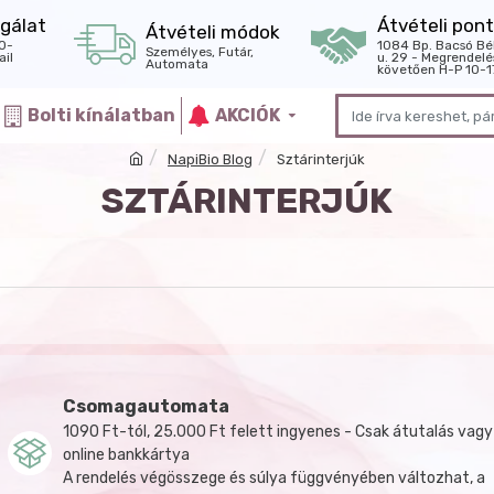
gálat
Átvételi pont
Átvételi módok
0-
1084 Bp. Bacsó Bé
Személyes, Futár,
il
u. 29 - Megrendelé
Automata
követően H-P 10-1
Bolti kínálatban
AKCIÓK
NapiBio Blog
Sztárinterjúk
SZTÁRINTERJÚK
Csomagautomata
1090 Ft-tól, 25.000 Ft felett ingyenes - Csak átutalás vagy
online bankkártya
A rendelés végösszege és súlya függvényében változhat, a