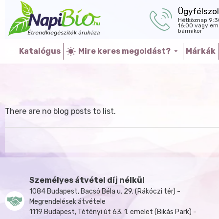
Ügyfélszol
Hétköznap 9:3
16:00 vagy ema
bármikor
Katalógus
Mire keres megoldást?
Márkák
There are no blog posts to list.
Személyes átvétel díj nélkül
1084 Budapest, Bacsó Béla u. 29. (Rákóczi tér) -
Megrendelések átvétele
1119 Budapest, Tétényi út 63. 1. emelet (Bikás Park) -