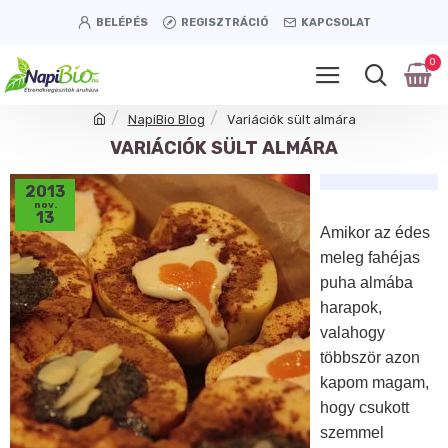
BELÉPÉS
REGISZTRÁCIÓ
KAPCSOLAT
0
NapiBio Blog
Variációk sült almára
VARIÁCIÓK SÜLT ALMÁRA
2013
nov.
13
Amikor az édes
meleg fahéjas
puha almába
harapok,
valahogy
többször azon
kapom magam,
hogy csukott
szemmel