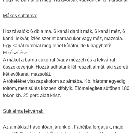
Mákos sültalma:
Hozzávalók: 6 db alma. 6 kanál darált mák, 6 kanál méz, 6
kanál lekvár, ízlés szerint barnacukor vagy méz, mazsola.
Egy kanál rummal meg lehet kínálni, de kihagyható!
Elkészítése:
A mákot a barna cukorral (vagy mézzel) és a lekvárral
összekeverjük. Hozzá adhatunk fél reszelt almát, aki szereti
két evőkanál mazsolát.
A tölteléket visszapakolom az almába. Kb. háromnegyedig
töltöm, mert sülés közben kifolyik. Előmelegített sütőben 180
fokon kb. 25 perc alatt kész.
Sült alma lekvárral:
Az almákkal hasonlóan járunk el. Fahéjba forgatjuk, majd