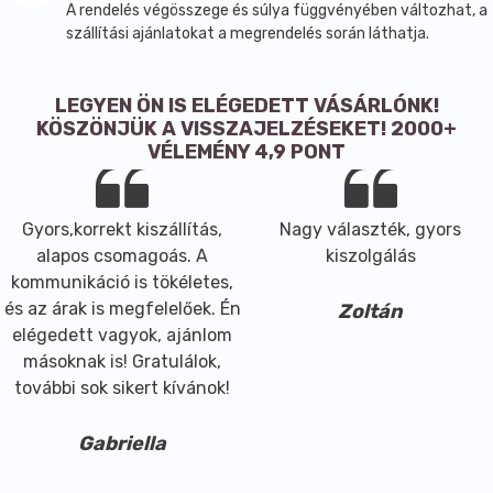
A rendelés végösszege és súlya függvényében változhat, a
szállítási ajánlatokat a megrendelés során láthatja.
LEGYEN ÖN IS ELÉGEDETT VÁSÁRLÓNK!
KÖSZÖNJÜK A VISSZAJELZÉSEKET! 2000+
VÉLEMÉNY 4,9 PONT
Gyors,korrekt kiszállítás,
Nagy választék, gyors
alapos csomagoás. A
kiszolgálás
kommunikáció is tökéletes,
és az árak is megfelelőek. Én
Zoltán
elégedett vagyok, ajánlom
másoknak is! Gratulálok,
további sok sikert kívánok!
Gabriella