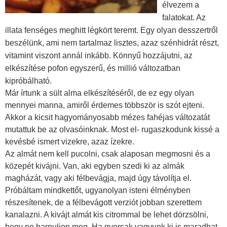
élvezem a
falatokat. Az
illata fenséges meghitt légkört teremt. Egy olyan desszertről
beszélünk, ami nem tartalmaz lisztes, azaz szénhidrát részt,
vitamint viszont annál inkább. Könnyű hozzájutni, az
elkészítése pofon egyszerű, és millió változatban
kipróbálható.
Már írtunk a sült alma elkészítéséről, de ez egy olyan
mennyei manna, amiről érdemes többször is szót ejteni.
Akkor a kicsit hagyományosabb mézes fahéjas változatát
mutattuk be az olvasóinknak. Most el- rugaszkodunk kissé a
kevésbé ismert vizekre, azaz ízekre.
Az almát nem kell pucolni, csak alaposan megmosni és a
közepét kivájni. Van, aki egyben szedi ki az almák
magházát, vagy aki félbevágja, majd úgy távolítja el.
Próbáltam mindkettőt, ugyanolyan isteni élményben
részesítenek, de a félbevágott verziót jobban szerettem
kanalazni. A kivájt almát kis citrommal be lehet dörzsölni,
hogy ne barnuljon meg. Ha gyorsak vagyunk ki is maradhat.