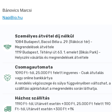
Bánovics Marcsi
NapiBio.hu
Személyes átvétel díj nélkül
1084 Budapest, Bacsó Béla u. 29. (Rákóczi tér) -
Megrendelések átvétele
1119 Budapest, Tétényi út 63. 1. emelet (Bikás Park) -
Helyszíni vásárlás és megrendelések átvétele
Csomagautomata
1090 Ft-tól, 25.000 Ft felett ingyenes - Csak átutalás
vagy online bankkártya
A rendelés végösszege és súlya függvényében változhat, a
szállítási ajánlatokat a megrendelés során láthatja.
Házhoz szállítás
1190 Ft-tól, Utánvét esetén +300 Ft, 25.000 Ft felett 190
Ft-tól, Utánvét esetén +300 Ft +1%