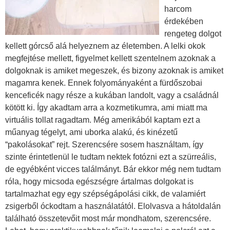
harcom
érdekében
rengeteg dolgot
kellett górcső alá helyeznem az életemben. A lelki okok
megfejtése mellett, figyelmet kellett szentelnem azoknak a
dolgoknak is amiket megeszek, és bizony azoknak is amiket
magamra kenek. Ennek folyományaként a fürdőszobai
kenceficék nagy része a kukában landolt, vagy a családnál
kötött ki. Így akadtam arra a kozmetikumra, ami miatt ma
virtuális tollat ragadtam. Még amerikából kaptam ezt a
műanyag tégelyt, ami uborka alakú, és kinézetű
“pakolásokat” rejt. Szerencsére sosem használtam, így
szinte érintetlenül le tudtam nektek fotózni ezt a szürreális,
de egyébként vicces találmányt. Bár ekkor még nem tudtam
róla, hogy micsoda egészségre ártalmas dolgokat is
tartalmazhat egy egy szépségápolási cikk, de valamiért
zsigerből óckodtam a használatától. Elolvasva a hátoldalán
található összetevőit most már mondhatom, szerencsére.