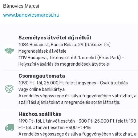
Bánovics Marcsi
www.banovicsmarcsi.hu
Személyes átvétel díj nélkül
1084 Budapest, Bacsó Béla u. 29. (Rákóczi tér) -
Megrendelések átvétele
1119 Budapest, Tétényi út 63. 1. emelet (Bikás Park) -
Helyszíni vásárlás és megrendelések átvétele
Csomagautomata
1090 Ft-tól, 25.000 Ft felett ingyenes - Csak átutalás
vagy online bankkártya
A rendelés végösszege és súlya függvényében változhat, a
szállítási ajánlatokat a megrendelés során láthatja.
Házhoz szállítás
1190 Ft-tól, Utánvét esetén +300 Ft, 25.000 Ft felett 190
Ft-tól, Utánvét esetén +300 Ft +1%
A rendelés végösszege és súlya függvényében változhat, a