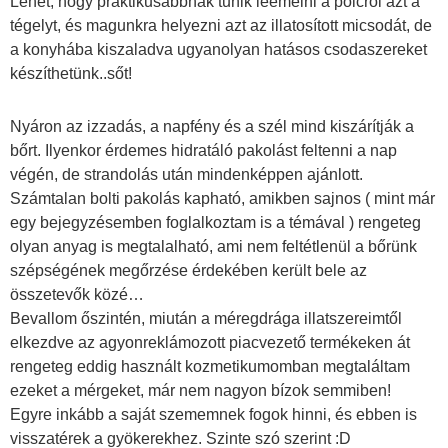
Lehet, hogy praktikusabbnak tűnik leemelni a polcról azt a
tégelyt, és magunkra helyezni azt az illatosított micsodát, de
a konyhába kiszaladva ugyanolyan hatásos csodaszereket
készíthetünk..sőt!
Nyáron az izzadás, a napfény és a szél mind kiszárítják a
bőrt. Ilyenkor érdemes hidratáló pakolást feltenni a nap
végén, de strandolás után mindenképpen ajánlott.
Számtalan bolti pakolás kapható, amikben sajnos ( mint már
egy bejegyzésemben foglalkoztam is a témával ) rengeteg
olyan anyag is megtalalható, ami nem feltétlenül a bőrünk
szépségének megőrzése érdekében került bele az
összetevők közé…
Bevallom őszintén, miután a méregdrága illatszereimtől
elkezdve az agyonreklámozott piacvezető termékeken át
rengeteg eddig használt kozmetikumomban megtaláltam
ezeket a mérgeket, már nem nagyon bízok semmiben!
Egyre inkább a saját szememnek fogok hinni, és ebben is
visszatérek a gyökerekhez. Szinte szó szerint :D