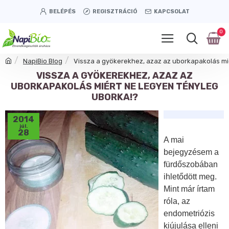
BELÉPÉS
REGISZTRÁCIÓ
KAPCSOLAT
0
NapiBio Blog
Vissza a gyökerekhez, azaz az uborkapakolás mi
VISSZA A GYÖKEREKHEZ, AZAZ AZ
UBORKAPAKOLÁS MIÉRT NE LEGYEN TÉNYLEG
UBORKA!?
2014
júl.
28
A mai
bejegyzésem a
fürdőszobában
ihletődött meg.
Mint már írtam
róla, az
endometriózis
kiújulása elleni