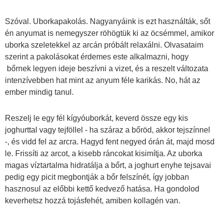
Szóval. Uborkapakolás. Nagyanyáink is ezt használták, sőt
én anyumat is nemegyszer röhögtük ki az öcsémmel, amikor
uborka szeletekkel az arcán próbált relaxálni. Olvasataim
szerint a pakolásokat érdemes este alkalmazni, hogy
bőrnek legyen ideje beszívni a vizet, és a reszelt változata
intenzívebben hat mint az anyum féle karikás. No, hát az
ember mindig tanul.
Reszelj le egy fél kígyóuborkát, keverd össze egy kis
joghurttal vagy tejföllel - ha száraz a bőröd, akkor tejszínnel
-, és vidd fel az arcra. Hagyd fent negyed órán át, majd mosd
le. Frissíti az arcot, a kisebb ráncokat kisimítja. Az uborka
magas víztartalma hidratálja a bőrt, a joghurt enyhe tejsavai
pedig egy picit megbontják a bőr felszínét, így jobban
hasznosul az előbbi kettő kedvező hatása. Ha gondolod
keverhetsz hozzá tojásfehét, amiben kollagén van.