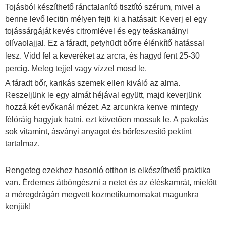
Tojásból készíthető ránctalanító tisztító szérum, mivel a
benne levő lecitin mélyen fejti ki a hatásait: Keverj el egy
tojássárgáját kevés citromlével és egy teáskanálnyi
olívaolajjal. Ez a fáradt, petyhüdt bőrre élénkítő hatással
lesz. Vidd fel a keveréket az arcra, és
hagyd fent 25-30
percig. Meleg tejjel vagy vízzel mosd le.
A fáradt bőr, karikás szemek ellen kiváló az alma.
Reszeljünk le egy almát héjával együtt, majd keverjünk
hozzá két evőkanál mézet. Az arcunkra kenve mintegy
félóráig hagyjuk hatni, ezt követően mossuk le. A pakolás
sok vitamint, ásványi anyagot és bőrfeszesítő pektint
tartalmaz.
Rengeteg ezekhez hasonló otthon is elkészíthető praktika
van. Érdemes átböngészni a netet és az éléskamrát, mielőtt
a méregdrágán megvett kozmetikumomakat magunkra
kenjük!