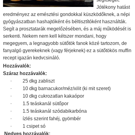
Jótékony hatást
eredményez az emésztési gondokkal küszködőknek, a népi
gyógyászatban hashajtóként és béltisztítóként használták.
Segít a prosztatarák megelőzésében, és a máj működését is
serkenti. Nekem nem kell kétszer mondani, hogy
megegyem, a legnagyobb sütőtök fanok közé tartozom, de
fanyalgó gyerekeknek (vagy férjeknek) ez a sütőtökös muffin
recept igazán kedvcsináló.
Hozzávalók:
Száraz hozzávalók:
· 25 dkg zabliszt
· 10 dkg barnacukor/méz/xilit (ki mit szeret)
· 10 dkg cukrozatlan kakaópor
· 1.5 teáskanál sütőpor
· 1.5 teáskanál szódabikarbóna
· ízlés szerint fahéj, gyömbér
· 1 csipet só
Nedves hozzávalók: