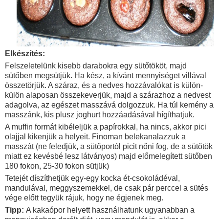
Elkészítés:
Felszeletelünk kisebb darabokra egy sütőtököt, majd
sütőben megsütjük. Ha kész, a kívánt mennyiséget villával
összetörjük. A száraz, és a nedves hozzávalókat is külön-
külön alaposan összekeverjük, majd a szárazhoz a nedvest
adagolva, az egészet masszává dolgozzuk. Ha túl kemény a
masszánk, kis plusz joghurt hozzáadásával hígíthatjuk.
A muffin formát kibéleljük a papírokkal, ha nincs, akkor pici
olajjal kikenjük a helyeit. Finoman belekanalazzuk a
masszát (ne feledjük, a sütőportól picit nőni fog, de a sütőtök
miatt ez kevésbé lesz látványos) majd előmelegített sütőben
180 fokon, 25-30 fokon sütjük)
Tetejét díszíthetjük egy-egy kocka ét-csokoládéval,
mandulával, meggyszemekkel, de csak pár perccel a sütés
vége előtt tegyük rájuk, hogy ne égjenek meg.
Tipp:
A kakaópor helyett használhatunk ugyanabban a