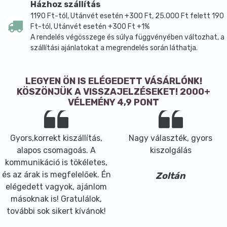
Házhoz szállítás
1190 Ft-tól, Utánvét esetén +300 Ft, 25.000 Ft felett 190
Ft-tól, Utánvét esetén +300 Ft +1%
A rendelés végösszege és súlya függvényében változhat, a
szállítási ajánlatokat a megrendelés során láthatja.
LEGYEN ÖN IS ELÉGEDETT VÁSÁRLÓNK!
KÖSZÖNJÜK A VISSZAJELZÉSEKET! 2000+
VÉLEMÉNY 4,9 PONT
Gyors,korrekt kiszállítás,
Nagy választék, gyors
alapos csomagoás. A
kiszolgálás
kommunikáció is tökéletes,
és az árak is megfelelőek. Én
Zoltán
elégedett vagyok, ajánlom
másoknak is! Gratulálok,
további sok sikert kívánok!