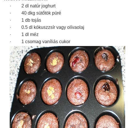
· 2 dl natúr joghurt
· 40 dkg sütőtök püré
· 1 db tojás
· 0.5 dl kókuszzsír vagy olívaolaj
· 1 dl méz
· 1 csomag vaníliás cukor