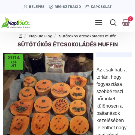
BELÉPÉS
REGISZTRÁCIÓ
KAPCSOLAT
0
NapiBio Blog
Sütőtökös étcsokoládés muffin
SÜTŐTÖKÖS ÉTCSOKOLÁDÉS MUFFIN
2014
okt.
31
Az csak hab a
tortán, hogy
fogyasztása
szebbé teszi
bőrünket,
különösen a
pattanások
kezelésében
jelenthet nagy
segítséget.