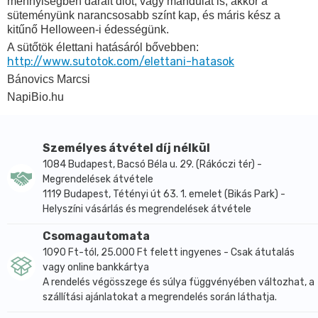
mennyiségben darált diót, vagy mandulát is, akkor a
süteményünk narancsosabb színt kap, és máris kész a
kitűnő Helloween-i édességünk.
A sütőtök élettani hatásáról bővebben:
http://www.sutotok.com/elettani-hatasok
Bánovics Marcsi
NapiBio.hu
Személyes átvétel díj nélkül
1084 Budapest, Bacsó Béla u. 29. (Rákóczi tér) -
Megrendelések átvétele
1119 Budapest, Tétényi út 63. 1. emelet (Bikás Park) -
Helyszíni vásárlás és megrendelések átvétele
Csomagautomata
1090 Ft-tól, 25.000 Ft felett ingyenes - Csak átutalás
vagy online bankkártya
A rendelés végösszege és súlya függvényében változhat, a
szállítási ajánlatokat a megrendelés során láthatja.