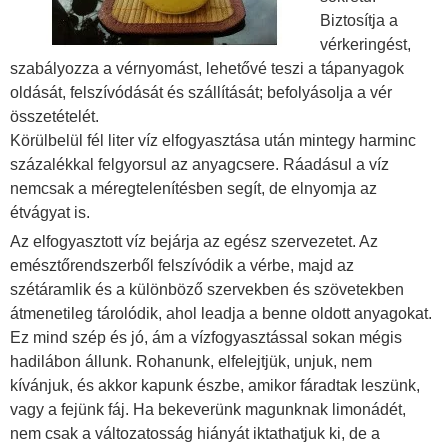
Biztosítja a
vérkeringést,
szabályozza a vérnyomást, lehetővé teszi a tápanyagok
oldását, felszívódását és szállítását; befolyásolja a vér
összetételét.
Körülbelül fél liter víz elfogyasztása után mintegy harminc
százalékkal felgyorsul az anyagcsere. Ráadásul a víz
nemcsak a méregtelenítésben segít, de elnyomja az
étvágyat is.
Az elfogyasztott víz bejárja az egész szervezetet. Az
emésztőrendszerből felszívódik a vérbe, majd az
szétáramlik és a különböző szervekben és szövetekben
átmenetileg tárolódik, ahol leadja a benne oldott anyagokat.
Ez mind szép és jó, ám a vízfogyasztással sokan mégis
hadilábon állunk. Rohanunk, elfelejtjük, unjuk, nem
kívánjuk, és akkor kapunk észbe, amikor fáradtak leszünk,
vagy a fejünk fáj. Ha bekeverünk magunknak limonádét,
nem csak a változatosság hiányát iktathatjuk ki, de a