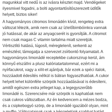
magunkkal vitt nedű is az ivásra késztet majd. Vendégeket
ilyesmivel fogadni, a bolti agyontartósítószerezett üdítők
helyett, biztos siker!
A hagyományos citromos limonádén kívül, rengeteg extra
változat létezik, amik nem csak az ízlelőbimbóinkra vannak
jó hatással, de akár az anyagcserét is gyorsítják. A citromot
nem csak magas C vitamin tartalma miatt szeretjük.
Vértisztító hatású, lúgosít, méregtelenít, serkenti az
emésztést, támogatja a szervezet zsírbontó folyamatait. A
hagyományos limonádé receptekbe cukorszirup kerül, ám
könnyű elszállni a plusz kalóriatartalommal, ezért mi a
nyírfacukrot, vagy a xilit-et ajánljuk, bár ezek a spéci italok,
hozzáadott édesítés nélkül is bátran fogyaszthatóak. A cukor
helyett lehet különféle szörpök hozzáadásával is édesíteni,
amitől egészen extra jelleget kap, a legegyszerűbb
limonádé is. Szerencsére már szörpök is kaphatóak nem
csak cukros változatban. Az én kedvencem a mézes bodza,
és a csipkebogyó szörp, de a limonádé igazából olyan, mint
a muffin. Változatainak csak a képzeletünk szabhat határt.