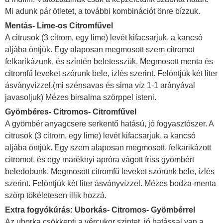
Mi adunk pár ötletet, a további kombinációt önre bízzuk.
Mentás- Lime-os Citromfűvel
A citrusok (3 citrom, egy lime) levét kifacsarjuk, a kancsó
aljába öntjük. Egy alaposan megmosott szem citromot
felkarikázunk, és szintén beletesszük. Megmosott menta és
citromfű leveket szórunk bele, ízlés szerint. Felöntjük két liter
ásványvízzel.(mi szénsavas és sima víz 1-1 arányával
javasoljuk) Mézes birsalma szörppel isteni.
Gyömbéres- Citromos- Citromfűvel
A gyömbér anyagcsere serkentő hatású, jó fogyasztószer. A
citrusok (3 citrom, egy lime) levét kifacsarjuk, a kancsó
aljába öntjük. Egy szem alaposan megmosott, felkarikázott
citromot, és egy maréknyi apróra vágott friss gyömbért
beledobunk. Megmosott citromfű leveket szórunk bele, ízlés
szerint. Felöntjük két liter ásványvízzel. Mézes bodza-menta
szörp tökéletesen illik hozzá.
Extra fogyókúrás: Uborkás- Citromos- Gyömbérrel
Az uborka csökkenti a vércukor szintet, jó hatással van a