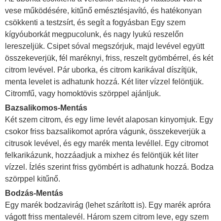
vese működésére, kitűnő emésztésjavító, és hatékonyan
csökkenti a testzsírt, és segít a fogyásban Egy szem
kígyóuborkát megpucolunk, és nagy lyukú reszelőn
lereszeljük. Csipet sóval megszórjuk, majd levével együtt
összekeverjük, fél maréknyi, friss, reszelt gyömbérrel, és két
citrom levével. Pár uborka, és citrom karikával díszítjük,
menta levelet is adhatunk hozzá. Két liter vízzel felöntjük.
Citromfű, vagy homoktövis szörppel ajánljuk.
Bazsalikomos-Mentás
Két szem citrom, és egy lime levét alaposan kinyomjuk. Egy
csokor friss bazsalikomot apróra vágunk, összekeverjük a
citrusok levével, és egy marék menta levéllel. Egy citromot
felkarikázunk, hozzáadjuk a mixhez és felöntjük két liter
vízzel. Ízlés szerint friss gyömbért is adhatunk hozzá. Bodza
szörppel kitűnő.
Bodzás-Mentás
Egy marék bodzavirág (lehet szárított is). Egy marék apróra
vágott friss mentalevél. Három szem citrom leve, egy szem