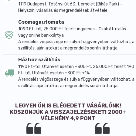
1119 Budapest, Tétényi út 63. 1. emelet (Bikás Park) -
Helyszíni vásárlás és megrendelések átvétele
Csomagautomata
1090 Ft-tól, 25.000 Ft felett ingyenes - Csak átutalás
vagy online bankkártya
A rendelés végösszege és súlya függvényében változhat, a
szállítási ajánlatokat a megrendelés során láthatja.
Házhoz szállítás
1190 Ft-tól, Utánvét esetén +300 Ft, 25.000 Ft felett 190
Ft-tól, Utánvét esetén +300 Ft +1%
A rendelés végösszege és súlya függvényében változhat, a
szállítási ajánlatokat a megrendelés során láthatja.
LEGYEN ÖN IS ELÉGEDETT VÁSÁRLÓNK!
KÖSZÖNJÜK A VISSZAJELZÉSEKET! 2000+
VÉLEMÉNY 4,9 PONT