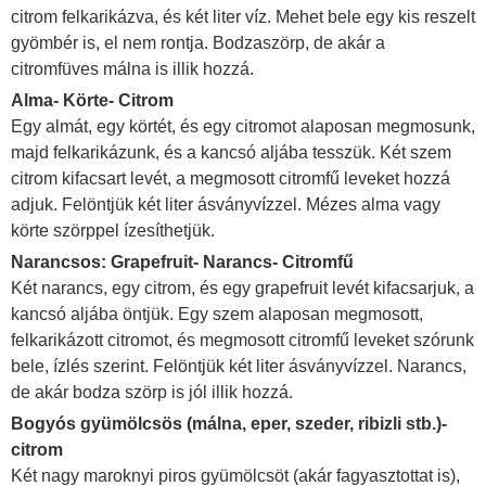
citrom felkarikázva, és két liter víz. Mehet bele egy kis reszelt
gyömbér is, el nem rontja. Bodzaszörp, de akár a
citromfüves málna is illik hozzá.
Alma- Körte- Citrom
Egy almát, egy körtét, és egy citromot alaposan megmosunk,
majd felkarikázunk, és a kancsó aljába tesszük. Két szem
citrom kifacsart levét, a megmosott citromfű leveket hozzá
adjuk. Felöntjük két liter ásványvízzel. Mézes alma vagy
körte szörppel ízesíthetjük.
Narancsos: Grapefruit- Narancs- Citromfű
Két narancs, egy citrom, és egy grapefruit levét kifacsarjuk, a
kancsó aljába öntjük. Egy szem alaposan megmosott,
felkarikázott citromot, és megmosott citromfű leveket szórunk
bele, ízlés szerint. Felöntjük két liter ásványvízzel. Narancs,
de akár bodza szörp is jól illik hozzá.
Bogyós gyümölcsös (málna, eper, szeder, ribizli stb.)-
citrom
Két nagy maroknyi piros gyümölcsöt (akár fagyasztottat is),