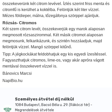
összekeverünk két citrom levével. Ízlés szerint friss menta és
citromfű is kerülhet a koktélba. Felöntjük két liter vízzel.
Mézes földieper, málna, tőzegáfonya szörppel ajánljuk.
Rózsás- Citromos
Két szem citrom levét, összekeverjük egy marok alaposan
megmosott rózsaszirommal. Két másik citromot alaposan
megmosunk, felkarikázunk, és szintén hozzáadjuk, majd
felöntjük vízzel. Mangó szörppel kitűnő.
Tipp: A jégkockákat feldobhatjuk egy kis egyedi ízesítéssel.
Fagyaszthatjuk citromos, lime-os, vagy akár apróra vágott
mentával összekevert vízzel is.
Bánovics Marcsi
NapiBio.hu
Személyes átvétel díj nélkül
1084 Budapest, Bacsó Béla u. 29. (Rákóczi tér) -
Megrendelések átvétele