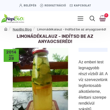
BELÉPÉS
REGISZTRÁCIÓ
KAPCSOLAT
0
NapiBio Blog
Limonádékalauz - Indítsd be az anyagcseréd!
LIMONÁDÉKALAUZ - INDÍTSD BE AZ
ANYAGCSERÉD!
2014
ápr.
28
Az emberi test
legnagyobb
részt vízből áll. A
víz szervezetünk
legfontosabb
alkotóeleme,
élettani szerepe
rendkívül
sokrétű.