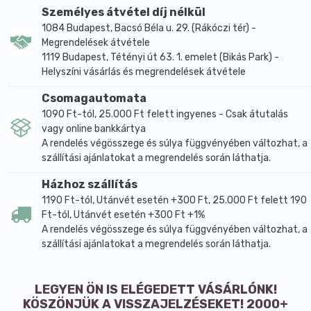
Személyes átvétel díj nélkül
1084 Budapest, Bacsó Béla u. 29. (Rákóczi tér) -
Megrendelések átvétele
1119 Budapest, Tétényi út 63. 1. emelet (Bikás Park) -
Helyszíni vásárlás és megrendelések átvétele
Csomagautomata
1090 Ft-tól, 25.000 Ft felett ingyenes - Csak átutalás
vagy online bankkártya
A rendelés végösszege és súlya függvényében változhat, a
szállítási ajánlatokat a megrendelés során láthatja.
Házhoz szállítás
1190 Ft-tól, Utánvét esetén +300 Ft, 25.000 Ft felett 190
Ft-tól, Utánvét esetén +300 Ft +1%
A rendelés végösszege és súlya függvényében változhat, a
szállítási ajánlatokat a megrendelés során láthatja.
LEGYEN ÖN IS ELÉGEDETT VÁSÁRLÓNK!
KÖSZÖNJÜK A VISSZAJELZÉSEKET! 2000+