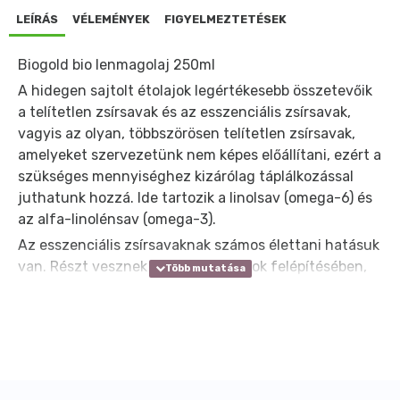
LEÍRÁS
VÉLEMÉNYEK
FIGYELMEZTETÉSEK
Biogold bio lenmagolaj 250ml
A hidegen sajtolt étolajok legértékesebb összetevőik
a telítetlen zsírsavak és az esszenciális zsírsavak,
vagyis az olyan, többszörösen telítetlen zsírsavak,
amelyeket szervezetünk nem képes előállítani, ezért a
szükséges mennyiséghez kizárólag táplálkozással
juthatunk hozzá. Ide tartozik a linolsav (omega-6) és
az alfa-linolénsav (omega-3).
Az esszenciális zsírsavaknak számos élettani hatásuk
van. Részt vesznek a sejtmembránok felépítésében,
védik azokat a káros behatásoktól, és hozzájárulnak
rugalmasságukhoz is, érintettek a vér
oxigénszállításában, a sejtosztódásban, az
idegműködésben, a növekedésben, az
energiatermelésben, a hormontermelés
szabályozásában, részt vesznek a keringési rendszer,