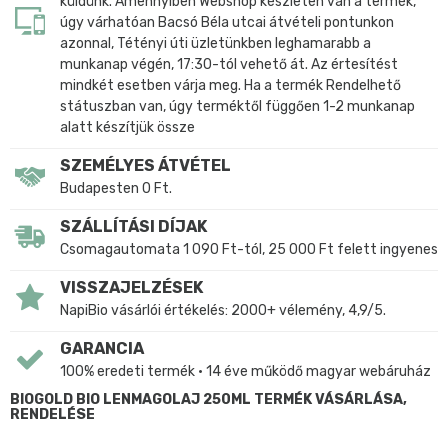
küldünk. Amennyiben Webshop készleten van a termék,
úgy várhatóan Bacsó Béla utcai átvételi pontunkon
azonnal, Tétényi úti üzletünkben leghamarabb a
munkanap végén, 17:30-tól vehető át. Az értesítést
mindkét esetben várja meg. Ha a termék Rendelhető
státuszban van, úgy terméktől függően 1-2 munkanap
alatt készítjük össze
SZEMÉLYES ÁTVÉTEL
Budapesten 0 Ft.
SZÁLLÍTÁSI DÍJAK
Csomagautomata 1 090 Ft-tól, 25 000 Ft felett ingyenes
VISSZAJELZÉSEK
NapiBio vásárlói értékelés: 2000+ vélemény, 4,9/5.
GARANCIA
100% eredeti termék • 14 éve működő magyar webáruház
BIOGOLD BIO LENMAGOLAJ 250ML TERMÉK VÁSÁRLÁSA,
RENDELÉSE