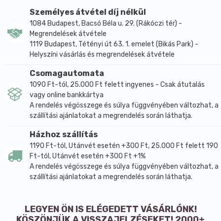
az immunrendszer, és a zsíranyagcsere
Személyes átvétel díj nélkül
szabályozásában, hozzájárulnak a megfelelő
1084 Budapest, Bacsó Béla u. 29. (Rákóczi tér) -
koleszterin- és trigliceridszint kialakításához.
Megrendelések átvétele
1119 Budapest, Tétényi út 63. 1. emelet (Bikás Park) -
Kedvező arányuk esetén csökkentik a szív- és
Helyszíni vásárlás és megrendelések átvétele
érrendszeri betegségek kockázatát, szerepet
játszanak a szép haj, a köröm és a bőr felépítésében
Csomagautomata
is.
1090 Ft-tól, 25.000 Ft felett ingyenes - Csak átutalás
vagy online bankkártya
A BIOGOLD hidegen sajtolt étolajok előnye, hogy
A rendelés végösszege és súlya függvényében változhat, a
gyártás folyamán csak fizikai műveleteket
szállítási ajánlatokat a megrendelés során láthatja.
használunk, ellentétben a nagyüzemi
étolajgyártással ahol szerves oldószerrel nyerik ki az
Házhoz szállítás
olajat.
1190 Ft-tól, Utánvét esetén +300 Ft, 25.000 Ft felett 190
Ft-tól, Utánvét esetén +300 Ft +1%
A lenmagolaj 50-52%-át teszi ki az alpha-linolénsav,
A rendelés végösszege és súlya függvényében változhat, a
vagyis az omega-3 zsírsav. Ezt az esszenciális
szállítási ajánlatokat a megrendelés során láthatja.
zsírsavat az emberi és állati szervezet nem képes
előállítani, ezért mindenképpen táplálékkal kell
felvennie.
LEGYEN ÖN IS ELÉGEDETT VÁSÁRLÓNK!
KÖSZÖNJÜK A VISSZAJELZÉSEKET! 2000+
A len ebből a szempontból egyedülállónak számít,