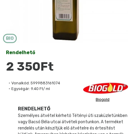
BIO
Rendelhető
2 350Ft
Vonalkód:
5999883161074
Egységár:
9.40 Ft/ ml
Biogold
RENDELHETŐ
Személyes átvétel kérhető Tétényi úti szaküzletünkben
vagy Bacsó Béla utcai átvételi pontunkon. A terméket
rendelés után készítjük elő átvételre és értesítést