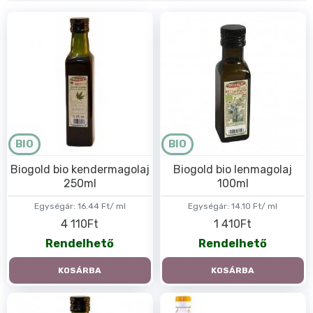
BIO
BIO
Biogold bio kendermagolaj
Biogold bio lenmagolaj
250ml
100ml
Egységár:
16.44 Ft/ ml
Egységár:
14.10 Ft/ ml
4 110Ft
1 410Ft
Rendelhető
Rendelhető
KOSÁRBA
KOSÁRBA