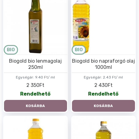
BIO
BIO
Biogold bio lenmagolaj
Biogold bio napraforgó olaj
250ml
1000ml
Egységár:
9.40 Ft/ ml
Egységár:
2.43 Ft/ ml
2 350Ft
2 430Ft
Rendelhető
Rendelhető
KOSÁRBA
KOSÁRBA