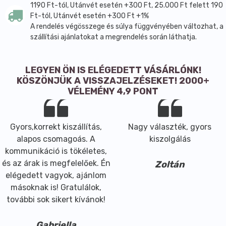
1190 Ft-tól, Utánvét esetén +300 Ft, 25.000 Ft felett 190
Ft-tól, Utánvét esetén +300 Ft +1%
A rendelés végösszege és súlya függvényében változhat, a
szállítási ajánlatokat a megrendelés során láthatja.
LEGYEN ÖN IS ELÉGEDETT VÁSÁRLÓNK!
KÖSZÖNJÜK A VISSZAJELZÉSEKET! 2000+
VÉLEMÉNY 4,9 PONT
Gyors,korrekt kiszállítás,
Nagy választék, gyors
alapos csomagoás. A
kiszolgálás
kommunikáció is tökéletes,
és az árak is megfelelőek. Én
Zoltán
elégedett vagyok, ajánlom
másoknak is! Gratulálok,
további sok sikert kívánok!
Gabriella