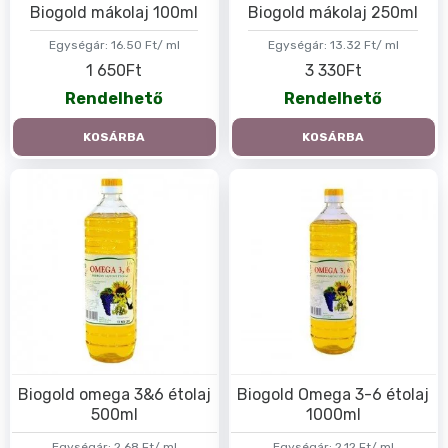
Biogold mákolaj 100ml
Biogold mákolaj 250ml
Egységár:
16.50 Ft/ ml
Egységár:
13.32 Ft/ ml
1 650Ft
3 330Ft
Rendelhető
Rendelhető
KOSÁRBA
KOSÁRBA
Biogold omega 3&6 étolaj
Biogold Omega 3-6 étolaj
500ml
1000ml
Egységár:
2.68 Ft/ ml
Egységár:
2.12 Ft/ ml