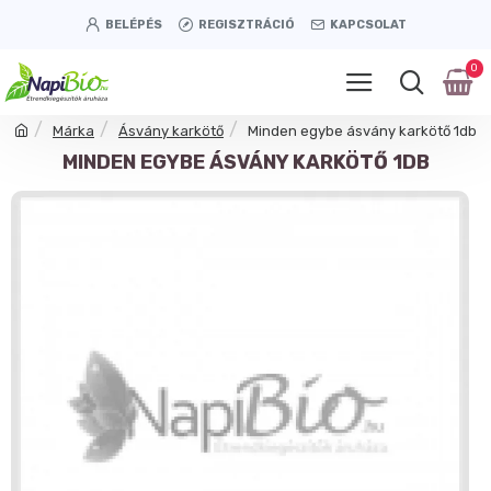
BELÉPÉS
REGISZTRÁCIÓ
KAPCSOLAT
0
Márka
Ásvány karkötő
Minden egybe ásvány karkötő 1db
MINDEN EGYBE ÁSVÁNY KARKÖTŐ 1DB