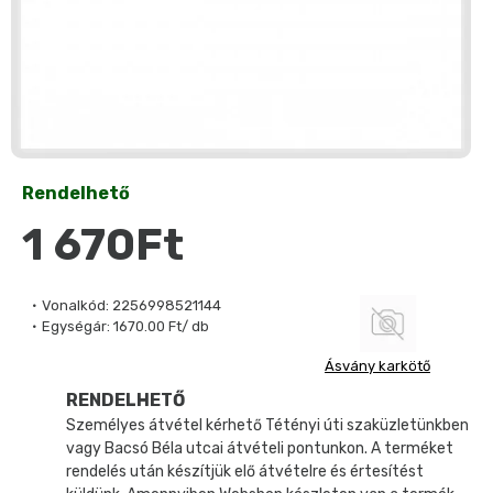
Rendelhető
1 670Ft
Vonalkód:
2256998521144
Egységár:
1670.00 Ft/ db
Ásvány karkötő
RENDELHETŐ
Személyes átvétel kérhető Tétényi úti szaküzletünkben
vagy Bacsó Béla utcai átvételi pontunkon. A terméket
rendelés után készítjük elő átvételre és értesítést