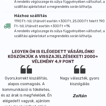
A rendelés végösszege és súlya függvényében változhat, a
szállítási ajánlatokat a megrendelés során láthatja.
Házhoz szállítás
1190 Ft-tól, Utánvét esetén +300 Ft, 25.000 Ft felett 190
Ft-tól, Utánvét esetén +300 Ft +1%
A rendelés végösszege és súlya függvényében változhat, a
szállítási ajánlatokat a megrendelés során láthatja.
LEGYEN ÖN IS ELÉGEDETT VÁSÁRLÓNK!
KÖSZÖNJÜK A VISSZAJELZÉSEKET! 2000+
VÉLEMÉNY 4,9 PONT
Gyors,korrekt kiszállítás,
Nagy választék, gyors
alapos csomagoás. A
kiszolgálás
kommunikáció is tökéletes,
és az árak is megfelelőek. Én
Zoltán
elégedett vagyok, ajánlom