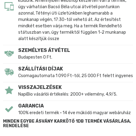
küldünk. Amennyiben Webshop készleten van a termék,
úgy várhatóan Bacsó Béla utcai átvételi pontunkon
azonnal, Tétényi úti üzletünkben leghamarabb a
munkanap végén, 17:30-tól vehető át. Az értesítést
mindkét esetben várja meg. Ha a termék Rendelhető
státuszban van, úgy terméktől függően 1-2 munkanap
alatt készítjük össze
SZEMÉLYES ÁTVÉTEL
Budapesten 0 Ft.
SZÁLLÍTÁSI DÍJAK
Csomagautomata 1 090 Ft-tól, 25 000 Ft felett ingyenes
VISSZAJELZÉSEK
NapiBio vásárlói értékelés: 2000+ vélemény, 4,9/5.
GARANCIA
100% eredeti termék • 14 éve működő magyar webáruház
MINDEN EGYBE ÁSVÁNY KARKÖTŐ 1DB TERMÉK VÁSÁRLÁSA,
RENDELÉSE