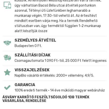
küldünk. Amennyiben Webshop készleten van a termék,
úgy várhatóan Bacsó Béla utcai átvételi pontunkon
azonnal, Tétényi úti üzletünkben leghamarabb a
munkanap végén, 17:30-tól vehető át. Az értesítést
mindkét esetben várja meg. Ha a termék Rendelhető
státuszban van, úgy terméktől függően 1-2 munkanap
alatt készítjük össze
SZEMÉLYES ÁTVÉTEL
Budapesten 0 Ft.
SZÁLLÍTÁSI DÍJAK
Csomagautomata 1 090 Ft-tól, 25 000 Ft felett ingyenes
VISSZAJELZÉSEK
NapiBio vásárlói értékelés: 2000+ vélemény, 4,9/5.
GARANCIA
100% eredeti termék • 14 éve működő magyar webáruház
ÁSVÁNY KARKÖTŐ FESZÜLTSÉGOLDÓ 1DB TERMÉK
VÁSÁRLÁSA, RENDELÉSE