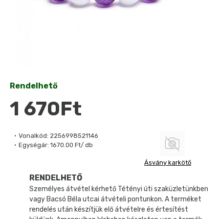
Rendelhető
1 670Ft
Vonalkód:
2256998521146
Egységár:
1670.00 Ft/ db
Ásvány karkötő
RENDELHETŐ
Személyes átvétel kérhető Tétényi úti szaküzletünkben
vagy Bacsó Béla utcai átvételi pontunkon. A terméket
rendelés után készítjük elő átvételre és értesítést