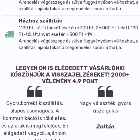
A rendelés végösszege és súlya függvényében változhat, a
szállítási ajánlatokat a megrendelés során láthatja.
Házhoz szállítás
1190 Ft-tól, Utánvét esetén +300 Ft, 25.000 Ft felett 190
Ft-tól, Utánvét esetén +300 Ft +1%
A rendelés végösszege és súlya függvényében változhat, a
szállítási ajánlatokat a megrendelés során láthatja.
LEGYEN ÖN IS ELÉGEDETT VÁSÁRLÓNK!
KÖSZÖNJÜK A VISSZAJELZÉSEKET! 2000+
VÉLEMÉNY 4,9 PONT
Gyors,korrekt kiszállítás,
Nagy választék, gyors
alapos csomagoás. A
kiszolgálás
kommunikáció is tökéletes,
és az árak is megfelelőek. Én
Zoltán
elégedett vagyok, ajánlom