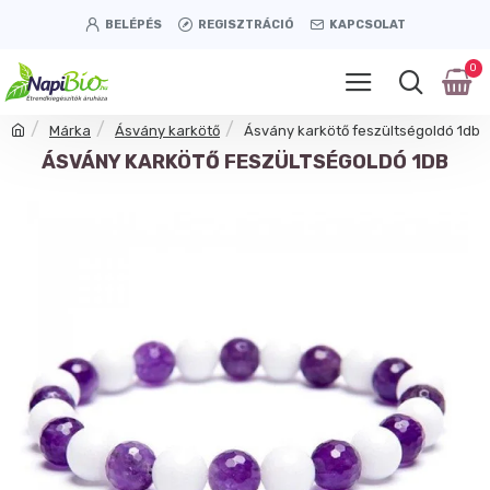
BELÉPÉS
REGISZTRÁCIÓ
KAPCSOLAT
0
Márka
Ásvány karkötő
Ásvány karkötő feszültségoldó 1db
ÁSVÁNY KARKÖTŐ FESZÜLTSÉGOLDÓ 1DB